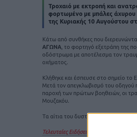
Τροχαιό με εκτροπή και ανατρ
φορτωμένο με μπάλες άχυρου 
της Κυριακής 10 Αυγούστου σ
Κάτω από συνθήκες που διερευνώντα
ΑΓΩΝΑ
, το φορτηγό εξετράπη της πο
οδόστρωμα με αποτέλεσμα τον τραυμ
οχήματος.
Κλήθηκε και έσπευσε στο σημείο το 
Μετά τον απεγκλωβισμό του οδηγού 
παροχή των πρώτων βοηθειών, οι τρα
Μουζακόυ.
Τα αίτια του δυστυχήματος διερευνά
Τελευταίες Ειδήσεις Σήμερα