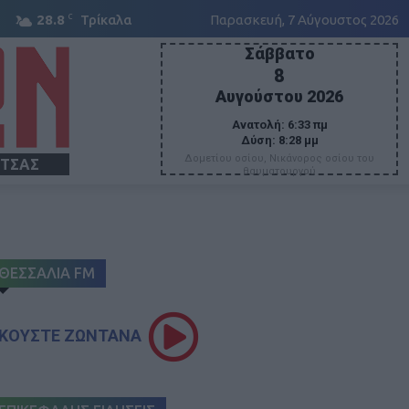
C
28.8
Τρίκαλα
Παρασκευή, 7 Αύγουστος 2026
Σάββατο
8
Αυγούστου 2026
Ανατολή:
6:33 πμ
Δύση:
8:28 μμ
Δομετίου οσίου, Νικάνορος οσίου του
ΙΤΣΑΣ
θαυματουργού
ΘΕΣΣΑΛΙΑ FM
ΚΟΥΣΤΕ ΖΩΝΤΑΝΑ