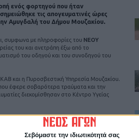
οπή ενός φορτηγού που ήταν
σημειώθηκε τις απογευματινές ώρες
την Αμυγδαλή του Δήμου Μουζακίου.
ι, συμφωνα με πληροφορίες του
ΝΕΟΥ
ρείας του και ανετράπη έξω από το
ατισμό του οδηγού και του συνοδηγού του
ΕΚΑΒ και η Πυροσβεστική Υπηρεσία Μουζακίου.
που έφερε σοβαρότερα τραύματα και την
υματίες διεκομίσθησαν στο Κέντρο Υγείας
 το ΑΤ Μουζακίου.
Σεβόμαστε την ιδιωτικότητά σας