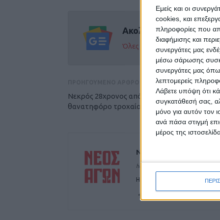
Εμείς και οι συνεργ
cookies, και επεξε
πληροφορίες που απο
Ακολούθησε την εφημε
διαφήμισης και περι
Όλες οι εξελίξεις στην περι
συνεργάτες μας ενδέ
μέσω σάρωσης συσκευ
συνεργάτες μας όπω
λεπτομερείς πληροφορ
ΠΡΟΗΓΟΥΜΕΝΟ ΑΡΘΡΟ
Λάβετε υπόψη ότι κά
Νεκρός 28χρονος από το Μουζάκι σε
συγκατάθεσή σας, αλ
θανατηφόρο τροχαίο στην Εγνατία
μόνο για αυτόν τον 
ανά πάσα στιγμή επι
μέρος της ιστοσελίδα
ΝΕΟΣ ΑΓΩΝ
https://neosagon.gr
Η Αρχαιότερη Καθημερινή Πρω
ΠΕΡΙ