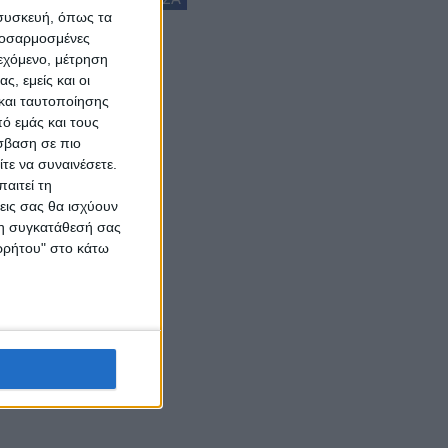
 συσκευή, όπως τα
προσαρμοσμένες
ιεχόμενο, μέτρηση
ς, εμείς και οι
και ταυτοποίησης
ό εμάς και τους
σβαση σε πιο
τε να συναινέσετε.
αιτεί τη
εις σας θα ισχύουν
 τη συγκατάθεσή σας
ορρήτου" στο κάτω