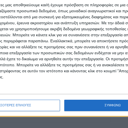
άτες μας αποθηκεύουμε και/ή έχουμε πρόσβαση σε πληροφορίες σε μια
ργαζόμαστε προσωπικά δεδομένα, όπως μοναδικοί αναγνωριστικοί και 
στέλλονται από μια συσκευή για εξατομικευμένες διαφημίσεις και περ
ρίδα ΝΕΟΣ ΑΓΩΝ στο Google News!
εχομένου, έρευνα ακροατηρίου και ανάπτυξη υπηρεσιών.
Με την άδειά σα
οχή της Καρδίτσας και ευρύτερα της Θεσσαλίας
χεται να χρησιμοποιήσουμε ακριβή δεδομένα γεωγραφικής τοποθεσίας 
ών. Μπορείτε να κάνετε κλικ για να συναινέσετε στην επεξεργασία απ
ς περιγράφεται παραπάνω. Εναλλακτικά, μπορείτε να αποκτήσετε πρό
ίες και να αλλάξετε τις προτιμήσεις σας πριν συναινέσετε ή να αρνηθεί
ΕΠΟΜΕΝΟ ΑΡΘΡΟ
ποια επεξεργασία των προσωπικών σας δεδομένων ενδέχεται να μην απ
Παράταση για 16 μήνες στην ανάπλαση της
λά έχετε το δικαίωμα να αρνηθείτε αυτήν την επεξεργασία. Οι προτιμήσ
δυτικής εισόδου της Καρδίτσας (φωτο)
ιστότοπο. Μπορείτε να αλλάξετε τις προτιμήσεις σας ή να ανακαλέσετε
στρέφοντας σε αυτόν τον ιστότοπο και κάνοντας κλικ στο κουμπί "Απ
ς.
ινή Εφημερίδα της Καρδίτσας
ΣΣΟΤΕΡΕΣ ΕΠΙΛΟΓΕΣ
ΣΥΜΦΩΝΩ