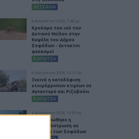
ΘΕΣΣΑΛΙΑ
6 Αυγούστου 2026, 7:48 μμ
Κρούσμα του ιού του
Δυτικού Νείλου στην
Κυψέλη του Δήμου
Σοφάδων - έκτακτοι
ψεκασμοί
ΚΑΡΔΙΤΣΑ
6 Αυγούστου 2026, 10:11 πμ
Ξεκινά η κατεδάφιση
ετοιμόρροπων κτιρίων σε
Αγναντερό και Ριζοβούνι
ΚΑΡΔΙΤΣΑ
6 Αυγούστου 2026, 10:09 πμ
Ολοκληρώθηκε η
ασφαλτόστρωση σε
τμήματα των Σοφάδων
ΚΑΡΔΙΤΣΑ