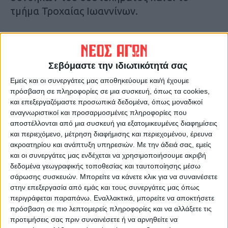
τμήμα Τροχαίας Ιωαννίνων.
Τελευταίες Ειδήσεις Σήμερα
Σεβόμαστε την ιδιωτικότητά σας
Ακολούθησε την εφημερίδα ΝΕΟΣ
Εμείς και οι συνεργάτες μας αποθηκεύουμε και/ή έχουμε
ΑΓΩΝ στο Google News!
πρόσβαση σε πληροφορίες σε μια συσκευή, όπως τα cookies,
και επεξεργαζόμαστε προσωπικά δεδομένα, όπως μοναδικοί
Όλες οι εξελίξεις στην περιοχή της
Καρδίτσας και ευρύτερα της Θεσσαλίας
αναγνωριστικοί και προσαρμοσμένες πληροφορίες που
αποστέλλονται από μια συσκευή για εξατομικευμένες διαφημίσεις
και περιεχόμενο, μέτρηση διαφήμισης και περιεχομένου, έρευνα
ακροατηρίου και ανάπτυξη υπηρεσιών.
Με την άδειά σας, εμείς
ΠΡΟΗΓΟΥΜΕΝΟ ΑΡΘΡΟ
ΕΠΟΜΕΝΟ ΑΡΘΡΟ
και οι συνεργάτες μας ενδέχεται να χρησιμοποιήσουμε ακριβή
Η καινούργια Αναγέννηση
Αμυγδαλή Μουζακίου:
δεδομένα γεωγραφικής τοποθεσίας και ταυτοποίησης μέσω
Τροχαίο με ανατροπή
σάρωσης συσκευών. Μπορείτε να κάνετε κλικ για να συναινέσετε
φορτηγού και δύο
στην επεξεργασία από εμάς και τους συνεργάτες μας όπως
τραυματίες (Φωτο)
περιγράφεται παραπάνω. Εναλλακτικά, μπορείτε να αποκτήσετε
πρόσβαση σε πιο λεπτομερείς πληροφορίες και να αλλάξετε τις
προτιμήσεις σας πριν συναινέσετε ή να αρνηθείτε να