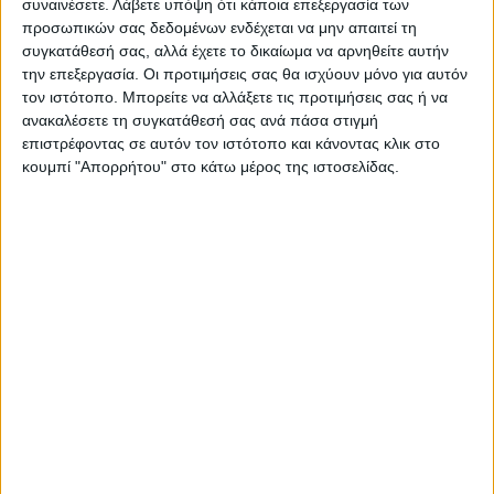
συναινέσετε.
Λάβετε υπόψη ότι κάποια επεξεργασία των
προσωπικών σας δεδομένων ενδέχεται να μην απαιτεί τη
συγκατάθεσή σας, αλλά έχετε το δικαίωμα να αρνηθείτε αυτήν
την επεξεργασία. Οι προτιμήσεις σας θα ισχύουν μόνο για αυτόν
τον ιστότοπο. Μπορείτε να αλλάξετε τις προτιμήσεις σας ή να
ανακαλέσετε τη συγκατάθεσή σας ανά πάσα στιγμή
ΝΕΟΣ ΑΓΩΝ
επιστρέφοντας σε αυτόν τον ιστότοπο και κάνοντας κλικ στο
κουμπί "Απορρήτου" στο κάτω μέρος της ιστοσελίδας.
https://neosagon.gr
Η Αρχαιότερη Καθημερινή Πρωινή Εφημερίδα της Καρδίτσας
ΠΑΡΟΜΟΙΑ ΑΡΘΡΑ