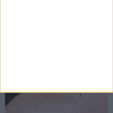
Θετικό το εμπορικό ισοζύγιο στη
Θεσσαλία, με την Καρδίτσα όμως ουραγό
στις εξαγωγές (πίνακες)
ΚΑΡΔΙΤΣΑ