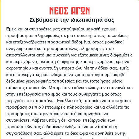
Αναγκαία η υπερδέσμευση
Τακούδης : Χαλάει ο καιρός
το Σαββατοκύριακο -
Σεβόμαστε την ιδιωτικότητά σας
Έρχονται βροχοπτώσεις στη
Θεσσαλία
Εμείς και οι συνεργάτες μας αποθηκεύουμε και/ή έχουμε
πρόσβαση σε πληροφορίες σε μια συσκευή, όπως τα cookies,
και επεξεργαζόμαστε προσωπικά δεδομένα, όπως μοναδικοί
αναγνωριστικοί και προσαρμοσμένες πληροφορίες που
αποστέλλονται από μια συσκευή για εξατομικευμένες διαφημίσεις
και περιεχόμενο, μέτρηση διαφήμισης και περιεχομένου, έρευνα
ακροατηρίου και ανάπτυξη υπηρεσιών.
Με την άδειά σας, εμείς
και οι συνεργάτες μας ενδέχεται να χρησιμοποιήσουμε ακριβή
δεδομένα γεωγραφικής τοποθεσίας και ταυτοποίησης μέσω
σάρωσης συσκευών. Μπορείτε να κάνετε κλικ για να συναινέσετε
ΝΕΟΣ ΑΓΩΝ
στην επεξεργασία από εμάς και τους συνεργάτες μας όπως
https://neosagon.gr
περιγράφεται παραπάνω. Εναλλακτικά, μπορείτε να αποκτήσετε
πρόσβαση σε πιο λεπτομερείς πληροφορίες και να αλλάξετε τις
Η Αρχαιότερη Καθημερινή Πρωινή Εφημερίδα της Καρδίτσας
προτιμήσεις σας πριν συναινέσετε ή να αρνηθείτε να
συναινέσετε.
Λάβετε υπόψη ότι κάποια επεξεργασία των
προσωπικών σας δεδομένων ενδέχεται να μην απαιτεί τη
συγκατάθεσή σας, αλλά έχετε το δικαίωμα να αρνηθείτε αυτήν