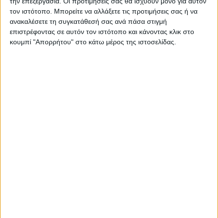
την επεξεργασία. Οι προτιμήσεις σας θα ισχύουν μόνο για αυτόν
ΠΑΡΟΜΟΙΑ ΑΡΘΡΑ
τον ιστότοπο. Μπορείτε να αλλάξετε τις προτιμήσεις σας ή να
ανακαλέσετε τη συγκατάθεσή σας ανά πάσα στιγμή
επιστρέφοντας σε αυτόν τον ιστότοπο και κάνοντας κλικ στο
κουμπί "Απορρήτου" στο κάτω μέρος της ιστοσελίδας.
ΓΝΩΜΕΣ & ΣΧΟΛΙΑ
Ουραγός των εξαγωγών ο Ν. Καρδίτσας:
ίσως διαφέρει η ακριβής εικόνα, δίχως να