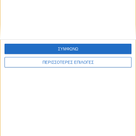
ΣΥΜΦΩΝΩ
ΝΕΟΣ ΑΓΩΝ
https://neosagon.gr
ΠΕΡΙΣΣΟΤΕΡΕΣ ΕΠΙΛΟΓΕΣ
Η Αρχαιότερη Καθημερινή Πρωινή Εφημερίδα της Καρδίτσας
ΘΕΣΣΑΛΙΑ FM