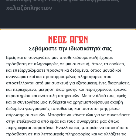
χαλαζόπληκτων
Σεβόμαστε την ιδιωτικότητά σας
Εμείς και οι συνεργάτες μας αποθηκεύουμε και/ή έχουμε
πρόσβαση σε πληροφορίες σε μια συσκευή, όπως τα cookies,
και επεξεργαζόμαστε προσωπικά δεδομένα, όπως μοναδικοί
αναγνωριστικοί και προσαρμοσμένες πληροφορίες που
αποστέλλονται από μια συσκευή για εξατομικευμένες διαφημίσεις
και περιεχόμενο, μέτρηση διαφήμισης και περιεχομένου, έρευνα
ακροατηρίου και ανάπτυξη υπηρεσιών.
Με την άδειά σας, εμείς
και οι συνεργάτες μας ενδέχεται να χρησιμοποιήσουμε ακριβή
VIDEO ΤΗΣ ΘΕΣΣΑΛΙΑΣ
δεδομένα γεωγραφικής τοποθεσίας και ταυτοποίησης μέσω
Περιπέτεια για τον πρόεδρο του Ε.Κ.Λ
σάρωσης συσκευών. Μπορείτε να κάνετε κλικ για να συναινέσετε
στην επεξεργασία από εμάς και τους συνεργάτες μας όπως
Γιάννη Σκόκα
περιγράφεται παραπάνω. Εναλλακτικά, μπορείτε να αποκτήσετε
πρόσβαση σε πιο λεπτομερείς πληροφορίες και να αλλάξετε τις