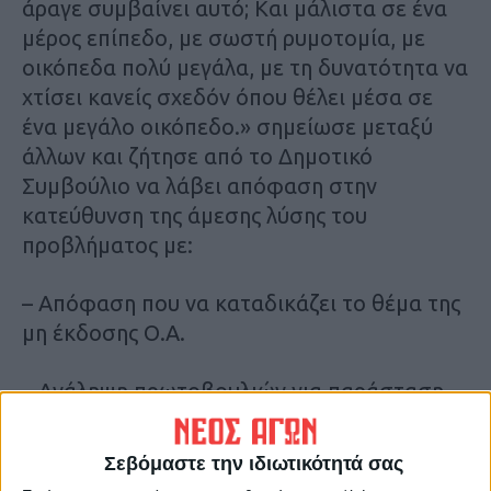
άραγε συμβαίνει αυτό; Και μάλιστα σε ένα
μέρος επίπεδο, με σωστή ρυμοτομία, με
οικόπεδα πολύ μεγάλα, με τη δυνατότητα να
χτίσει κανείς σχεδόν όπου θέλει μέσα σε
ένα μεγάλο οικόπεδο.» σημείωσε μεταξύ
άλλων και ζήτησε από το Δημοτικό
Συμβούλιο να λάβει απόφαση στην
κατεύθυνση της άμεσης λύσης του
προβλήματος με:
– Απόφαση που να καταδικάζει το θέμα της
μη έκδοσης Ο.Α.
– Ανάληψη πρωτοβουλιών για παράσταση
διαμαρτυρίας των πολιτών στην αρμόδια
υπηρεσία.
Σεβόμαστε την ιδιωτικότητά σας