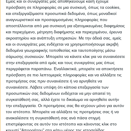
Εμείς και οι συνεργάτες μας αποθηκεύουμε και/ή έχουμε
– Ανάληψη πρωτοβουλιών που θα κινούνται
πρόσβαση σε πληροφορίες σε μια συσκευή, όπως τα cookies,
στο μέγιστο δυνατό πολιτικό επίπεδο
και επεξεργαζόμαστε προσωπικά δεδομένα, όπως μοναδικοί
αναγνωριστικοί και προσαρμοσμένες πληροφορίες που
αποστέλλονται από μια συσκευή για εξατομικευμένες διαφημίσεις
– Ανάδειξη του θέματος σε κεντρικά και
και περιεχόμενο, μέτρηση διαφήμισης και περιεχομένου, έρευνα
τοπικά μέσα ενημέρωσης από αύριο.
ακροατηρίου και ανάπτυξη υπηρεσιών.
Με την άδειά σας, εμείς
και οι συνεργάτες μας ενδέχεται να χρησιμοποιήσουμε ακριβή
– Ανάληψη ευθύνης να αναζητήσει με κάθε
δεδομένα γεωγραφικής τοποθεσίας και ταυτοποίησης μέσω
σάρωσης συσκευών. Μπορείτε να κάνετε κλικ για να συναινέσετε
νόμιμο μέσο τυχόν άδειες που έχουν
στην επεξεργασία από εμάς και τους συνεργάτες μας όπως
εκδοθεί στο Νομό Καρδίτσας αλλά και σε
περιγράφεται παραπάνω. Εναλλακτικά, μπορείτε να αποκτήσετε
άλλους όμορους νομούς με παρόμοιους
πρόσβαση σε πιο λεπτομερείς πληροφορίες και να αλλάξετε τις
προτιμήσεις σας πριν συναινέσετε ή να αρνηθείτε να
οικισμούς έτσι ώστε να διαπιστωθεί το
συναινέσετε.
Λάβετε υπόψη ότι κάποια επεξεργασία των
μέγεθος του προβλήματος και ο τρόπος
προσωπικών σας δεδομένων ενδέχεται να μην απαιτεί τη
αντιμετώπισης κάθε περίπτωσης παρόμοιας
συγκατάθεσή σας, αλλά έχετε το δικαίωμα να αρνηθείτε αυτήν
με την δική μας από άλλες υπηρεσίες.
την επεξεργασία. Οι προτιμήσεις σας θα ισχύουν μόνο για αυτόν
τον ιστότοπο. Μπορείτε να αλλάξετε τις προτιμήσεις σας ή να
– Να προχωρήσουν νομικές ενέργειες από
ανακαλέσετε τη συγκατάθεσή σας ανά πάσα στιγμή
το Δήμο Παλαμά
επιστρέφοντας σε αυτόν τον ιστότοπο και κάνοντας κλικ στο
κουμπί "Απορρήτου" στο κάτω μέρος της ιστοσελίδας.