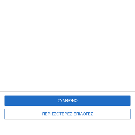
ΣΥΜΦΩΝΩ
ΚΑΡΔΙΤΣΑ
ΠΕΡΙΣΣΟΤΕΡΕΣ ΕΠΙΛΟΓΕΣ
2,3 εκατ. ευρώ για τη φοιτητική στέγη στο
Πανεπιστήμιο Θεσσαλίας