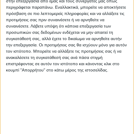
στην επεξεργασία από εμάς και τους συνεργάτες μας όπως
περιγράφεται παραπάνω. Εναλλακτικά, μπορείτε να αποκτήσετε
πρόσβαση σε πιο λεπτομερείς πληροφορίες και να αλλάξετε τις
προτιμήσεις σας πριν συναινέσετε ή να αρνηθείτε να
συναινέσετε.
Λάβετε υπόψη ότι κάποια επεξεργασία των
προσωπικών σας δεδομένων ενδέχεται να μην απαιτεί τη
συγκατάθεσή σας, αλλά έχετε το δικαίωμα να αρνηθείτε αυτήν
την επεξεργασία. Οι προτιμήσεις σας θα ισχύουν μόνο για αυτόν
τον ιστότοπο. Μπορείτε να αλλάξετε τις προτιμήσεις σας ή να
ανακαλέσετε τη συγκατάθεσή σας ανά πάσα στιγμή
Τελευταίες Ειδήσεις Σήμερα
επιστρέφοντας σε αυτόν τον ιστότοπο και κάνοντας κλικ στο
κουμπί "Απορρήτου" στο κάτω μέρος της ιστοσελίδας.
Ακολούθησε την εφημερίδα ΝΕΟΣ
ΑΓΩΝ στο Google News!
Όλες οι εξελίξεις στην περιοχή της
Καρδίτσας και ευρύτερα της Θεσσαλίας
ΠΡΟΗΓΟΥΜΕΝΟ ΑΡΘΡΟ
ΕΠΟΜΕΝΟ ΑΡΘΡΟ
Τροχαίο με σύγκρουση δύο ΙΧ
Χρυσό μετάλλιο για την