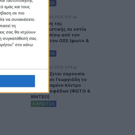
και ταυτοποίησης
ΚΑΡΔΙΤΣΑ
ό εμάς και τους
σβαση σε πιο
5 Αυγούστου 2026, 6:01 μμ
τε να συναινέσετε.
Επέμβαση της
αιτεί τη
Πυροσβεστικής σε εστία
εις σας θα ισχύουν
φωτιάς πίσω από τον
 τη συγκατάθεσή σας
σταθμό του ΟΣΕ (φωτο &
ορρήτου" στο κάτω
βιντεο)
ΚΑΡΔΙΤΣΑ
5 Αυγούστου 2026, 4:04 μμ
Εγκαινιάζεται παρουσία
του Άδωνι Γεωργιάδη το
ανακαινισμένο Κέντρο
Υγείας Σοφάδων (ΦΩΤΟ &
ΒΙΝΤΕΟ)
ΚΑΡΔΙΤΣΑ