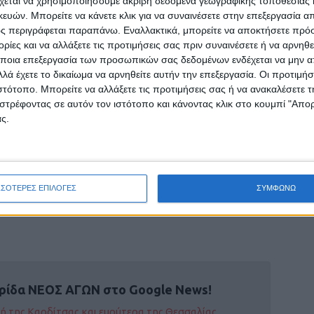
χεται να χρησιμοποιήσουμε ακριβή δεδομένα γεωγραφικής τοποθεσίας 
ματα και απέχει από την άσκηση αγωγών της
ών. Μπορείτε να κάνετε κλικ για να συναινέσετε στην επεξεργασία απ
 (Α΄ 275) ως προς ακίνητα τα οποία κείνται σε
ς περιγράφεται παραπάνω. Εναλλακτικά, μπορείτε να αποκτήσετε πρό
σμού, για τα οποία δεν εφαρμόζεται ο ν.
ίες και να αλλάξετε τις προτιμήσεις σας πριν συναινέσετε ή να αρνηθεί
ά πληρούνται οι κάτωθι προϋποθέσεις:
ποια επεξεργασία των προσωπικών σας δεδομένων ενδέχεται να μην απ
ος στις πρώτες κτηματολογικές εγγραφές,
λά έχετε το δικαίωμα να αρνηθείτε αυτήν την επεξεργασία. Οι προτιμήσ
ιστότοπο. Μπορείτε να αλλάξετε τις προτιμήσεις σας ή να ανακαλέσετε
 σε αυτόν ή τους δικαιοπαρόχους από υπηρεσία
στρέφοντας σε αυτόν τον ιστότοπο και κάνοντας κλικ στο κουμπί "Απ
ς Αποβολής (Π.Δ.Α.) ή Πρωτόκολλο
ς.
Χρήσης (Π.ΚΑ.Α.Χ.) για το ακίνητο αυτό,
κίνητο, καιγ) δεν προβάλλονται δικαιώματα του
ΣΣΟΤΕΡΕΣ ΕΠΙΛΟΓΕΣ
ΣΥΜΦΩΝΩ
ρίδα ΝΕΟΣ ΑΓΩΝ στο Google News!
οχή της Καρδίτσας και ευρύτερα της Θεσσαλίας