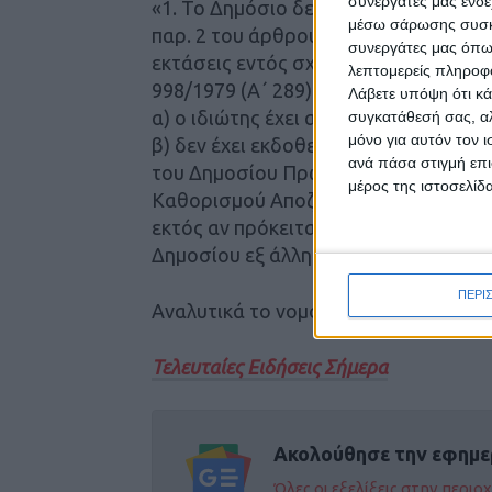
συνεργάτες μας ενδέ
«1. Το Δημόσιο δεν προβάλλει δικαιώ
μέσω σάρωσης συσκευ
παρ. 2 του άρθρου 6 του ν. 2664/1998
συνεργάτες μας όπω
εκτάσεις εντός σχεδίων πόλεως ή οικι
λεπτομερείς πληροφορ
998/1979 (Α΄ 289) , εφόσον σωρευτικ
Λάβετε υπόψη ότι κά
α) ο ιδιώτης έχει αναγραφεί ως κύρι
συγκατάθεσή σας, αλ
μόνο για αυτόν τον 
β) δεν έχει εκδοθεί και κοινοποιηθεί
ανά πάσα στιγμή επι
του Δημοσίου Πρωτόκολλο Διοικητική
μέρος της ιστοσελίδα
Καθορισμού Αποζημίωσης Αυθαίρετης 
εκτός αν πρόκειται για ανταλλάξιμο α
Δημοσίου εξ άλλης αιτίας.».
ΠΕΡΙ
Αναλυτικά το νομοσχέδιο
εδώ
Τελευταίες Ειδήσεις Σήμερα
Ακολούθησε την εφημε
Όλες οι εξελίξεις στην περι