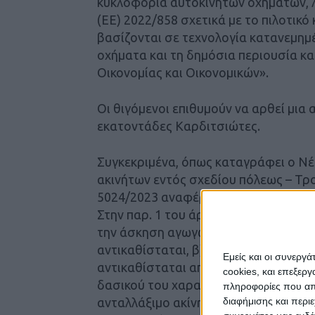
κυκλοφορία αυτοκινήτων οχημάτων,
(ΕΕ) 2022/858 σχετικά με το πιλοτι
βασίζονται σε τεχνολογία κατανεμημέ
οχήματα και τη δημόσια περιουσία κα
Οικονομίας και Οικονομικών».
Οι θιγόμενοι επιθυμούν να αρθεί μια 
εκατοντάδες Καρδιτσιώτες.
Συγκεκριμένα, όπως καταγράφει ο Νέ
ακινήτων εντός σχεδίου πόλεως – Τρο
5024/2023 αναφέρει:
Στην παρ. 1 του άρθρου 16 του ν. 502
την άσκηση αγωγών, επέρχονται οι εξ
αντικαθίσταται, β) στην περ. β): α) 
Εμείς και οι συνεργ
αντικαθίσταται από τη φράση «από υ
cookies, και επεξε
δασικού του χαρακτήρα» αντικαθίστα
πληροφορίες που απο
διαφήμισης και περι
ανταλλάξιμο ακίνητο,», και η παρ. 1 