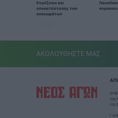
Ρογόζινου και
Παυσίλυπ
αποκατάστασης των
κορακοει
αναχωμάτων
ΑΚΟΛΟΥΘΗΣΤΕ ΜΑΣ
ΑΠΟ
Ο ΝΕ
της 
της 
Γ ΑΛ