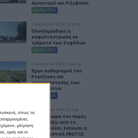
Αγναντερό και Ριζοβούνι
ΚΑΡΔΙΤΣΑ
6 Αυγούστου 2026, 10:09 πμ
Ολοκληρώθηκε η
ασφαλτόστρωση σε
τμήματα των Σοφάδων
ΚΑΡΔΙΤΣΑ
6 Αυγούστου 2026, 10:06 πμ
Έργο καθαρισμού του
Ρογόζινου και
αποκατάστασης των
αναχωμάτων
ΚΑΡΔΙΤΣΑ
5 Αυγούστου 2026, 6:14 μμ
 συσκευή, όπως τα
Παρανάλωμα του πυρός
προσαρμοσμένες
έγινε ΙΧ έξω από το
ιεχόμενο, μέτρηση
Μορφοβούνι, έσπευσε η
ς, εμείς και οι
Πυροσβεστική (ΦΩΤΟ)