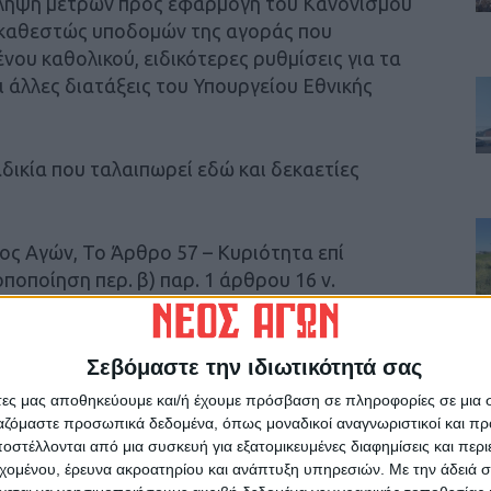
 λήψη μέτρων προς εφαρμογή του Κανονισμού
κό καθεστώς υποδομών της αγοράς που
νου καθολικού, ειδικότερες ρυθμίσεις για τα
ι άλλες διατάξεις του Υπουργείου Εθνικής
αδικία που ταλαιπωρεί εδώ και δεκαετίες
ος Αγών, Το Άρθρο 57 – Κυριότητα επί
ποποίηση περ. β) παρ. 1 άρθρου 16 ν.
4/2023 (Α΄ 41), περί αποχής του Δημοσίου από
ής τροποποιήσεις: α) το εισαγωγικό εδάφιο
Σεβόμαστε την ιδιωτικότητά σας
η φράση «από τις δασικές υπηρεσίες»
άτες μας αποθηκεύουμε και/ή έχουμε πρόσβαση σε πληροφορίες σε μια
πηρεσία», β) η φράση «λόγω του πρώην
ργαζόμαστε προσωπικά δεδομένα, όπως μοναδικοί αναγνωριστικοί και 
ται από τη φράση «εκτός αν πρόκειται για
στέλλονται από μια συσκευή για εξατομικευμένες διαφημίσεις και περ
εχομένου, έρευνα ακροατηρίου και ανάπτυξη υπηρεσιών.
Με την άδειά σα
διαμορφώνεται ως εξής: