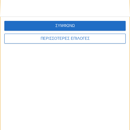
ΣΥΜΦΩΝΩ
ΠΕΡΙΣΣΟΤΕΡΕΣ ΕΠΙΛΟΓΕΣ
ΚΑΡΔΙΤΣΑ
Νέα παράταση έως 30 Σεπτεμβρίου για το
έργο ύδρευσης σε Μαγουλίτσα και Γ.
Καραϊσκάκη