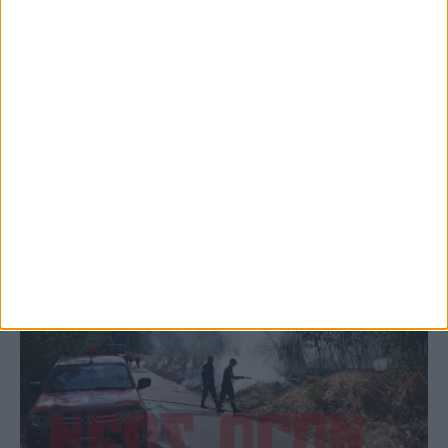
Παρανάλωμα του πυρός έγινε ΙΧ έξω από
το Μορφοβούνι, έσπευσε η Πυροσβεστική
(ΦΩΤΟ)
ΚΑΡΔΙΤΣΑ