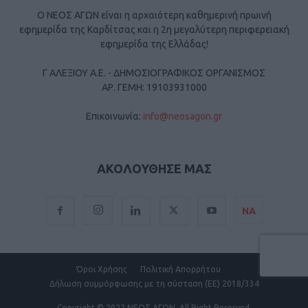
Ο ΝΕΟΣ ΑΓΩΝ είναι η αρχαιότερη καθημερινή πρωινή
εφημερίδα της Καρδίτσας και η 2η μεγαλύτερη περιφερειακή
εφημερίδα της Ελλάδας!
Γ ΑΛΕΞΙΟΥ Α.Ε. - ΔΗΜΟΣΙΟΓΡΑΦΙΚΟΣ ΟΡΓΑΝΙΣΜΟΣ
ΑΡ. ΓΕΜΗ: 19103931000
Επικοινωνία:
info@neosagon.gr
ΑΚΟΛΟΥΘΗΣΕ ΜΑΣ
ΝΑ
Όροι Χρήσης
Πολιτική Απορρήτου
Δήλωση συμμόρφωσης με τη σύσταση (ΕΕ) 2018/334
Copyright
© 2022 ΝΕΟΣ ΑΓΩΝ.
All Right Reserved.