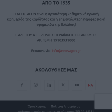
ΑΠΟ ΤΟ 1935
Ο ΝΕΟΣ ΑΓΩΝ είναι η αρχαιότερη καθημερινή πρωινή
εφημερίδα της Καρδίτσας και η 2η μεγαλύτερη περιφερειακή
εφημερίδα της Ελλάδας!
Γ ΑΛΕΞΙΟΥ Α.Ε. - ΔΗΜΟΣΙΟΓΡΑΦΙΚΟΣ ΟΡΓΑΝΙΣΜΟΣ
ΑΡ. ΓΕΜΗ: 19103931000
Επικοινωνία:
info@neosagon.gr
ΑΚΟΛΟΥΘΗΣΕ ΜΑΣ
ΝΑ
Όροι Χρήσης
Πολιτική Απορρήτου
Δήλωση συμμόρφωσης με τη σύσταση (ΕΕ) 2018/334