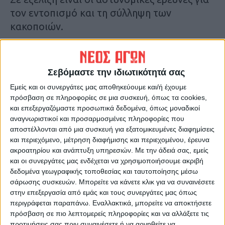
τον εντοπισμό και τη σύλληψη των
κακοποιών.
Πηγή: in.gr
Σεβόμαστε την ιδιωτικότητά σας
Τελευταίες Ειδήσεις Σήμερα
Εμείς και οι συνεργάτες μας αποθηκεύουμε και/ή έχουμε
πρόσβαση σε πληροφορίες σε μια συσκευή, όπως τα cookies,
και επεξεργαζόμαστε προσωπικά δεδομένα, όπως μοναδικοί
Ακολούθησε την εφημερίδα ΝΕΟΣ
αναγνωριστικοί και προσαρμοσμένες πληροφορίες που
ΑΓΩΝ στο Google News!
αποστέλλονται από μια συσκευή για εξατομικευμένες διαφημίσεις
και περιεχόμενο, μέτρηση διαφήμισης και περιεχομένου, έρευνα
Όλες οι εξελίξεις στην περιοχή της
ακροατηρίου και ανάπτυξη υπηρεσιών.
Με την άδειά σας, εμείς
Καρδίτσας και ευρύτερα της Θεσσαλίας
και οι συνεργάτες μας ενδέχεται να χρησιμοποιήσουμε ακριβή
δεδομένα γεωγραφικής τοποθεσίας και ταυτοποίησης μέσω
σάρωσης συσκευών. Μπορείτε να κάνετε κλικ για να συναινέσετε
ΠΡΟΗΓΟΥΜΕΝΟ ΑΡΘΡΟ
ΕΠΟΜΕΝΟ ΑΡΘΡΟ
στην επεξεργασία από εμάς και τους συνεργάτες μας όπως
Συμβουλές για μειωμένους
Σε… τεντωμένο σχοινί το
περιγράφεται παραπάνω. Εναλλακτικά, μπορείτε να αποκτήσετε
λογαριασμούς_Καλημέρα
ακτινολογικό τμήμα του
πρόσβαση σε πιο λεπτομερείς πληροφορίες και να αλλάξετε τις
Θεσσαλία
Νοσοκομείου Καρδίτσας
προτιμήσεις σας πριν συναινέσετε ή να αρνηθείτε να