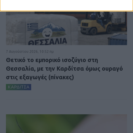
7 Αυγούστου 2026, 10:52 πμ
Θετικό το εμπορικό ισοζύγιο στη
Θεσσαλία, με την Καρδίτσα όμως ουραγό
στις εξαγωγές (πίνακες)
ΚΑΡΔΙΤΣΑ