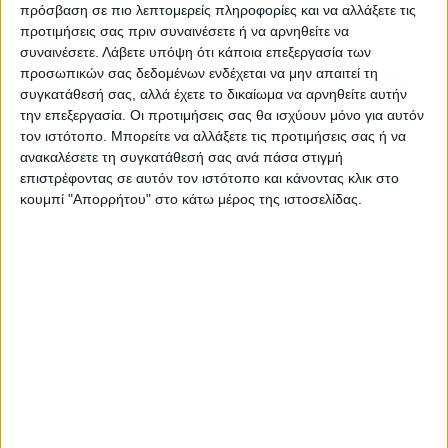
Α. Αναστέλλεται μέχρι και την 04.09.2024 η
πρόσβαση σε πιο λεπτομερείς πληροφορίες και να αλλάξετε τις
προτιμήσεις σας πριν συναινέσετε ή να αρνηθείτε να
πληρωμή των βεβαιωμένων και
συναινέσετε.
Λάβετε υπόψη ότι κάποια επεξεργασία των
ληξιπρόθεσμων
την 04.09.2023 οφειλών,
προσωπικών σας δεδομένων ενδέχεται να μην απαιτεί τη
στοχευμένα για τις επιχειρήσεις που
συγκατάθεσή σας, αλλά έχετε το δικαίωμα να αρνηθείτε αυτήν
πιστοποιούνται ως πληγείσες με σχετική
την επεξεργασία. Οι προτιμήσεις σας θα ισχύουν μόνο για αυτόν
τον ιστότοπο. Μπορείτε να αλλάξετε τις προτιμήσεις σας ή να
βεβαίωση της Περιφέρειας και εντάσσονται
ανακαλέσετε τη συγκατάθεσή σας ανά πάσα στιγμή
στο πλαίσιο της κρατικής αρωγής προς
επιστρέφοντας σε αυτόν τον ιστότοπο και κάνοντας κλικ στο
πληττόμενες επιχειρήσεις. Αντιστοίχως, το
κουμπί "Απορρήτου" στο κάτω μέρος της ιστοσελίδας.
ίδιο ισχύει στοχευμένα για τα φυσικά
πρόσωπα, τα οποία πιστοποιείται ότι έχουν
υποστεί ζημιές στις κατοικίες τους, στο
πλαίσιο της ένταξής τους στο σχήμα
παροχής στεγαστικής συνδρομής και
αποζημίωσης οικοσκευής.
Β. Για
επιχειρήσεις και φυσικά πρόσωπα
που βρίσκονται σε περιοχές που έχουν