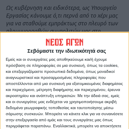
Ως κυβέρνηση και ειδικότερα, ως Υπουργείο
Εργασίας κάνουμε ό,τι περνά από το χέρι μας
για να σταθούμε εμπράκτως στο πλευρό των
πλημμυροπαθών συμπολιτών μας στη
Θεσσαλία, δίνοντας τους τον απαραίτητο
χρόνο να ξεπεράσουν τις δυσκολίες και να
Σεβόμαστε την ιδιωτικότητά σας
ορθοποδήσουν. Η επιπλέον εξάμηνη
παράταση
Εμείς και οι συνεργάτες μας αποθηκεύουμε και/ή έχουμε
για την αναστολή ων ασφαλιστικών
πρόσβαση σε πληροφορίες σε μια συσκευή, όπως τα cookies,
υποχρεώσεων τους θα δώσει ανάσα στον
και επεξεργαζόμαστε προσωπικά δεδομένα, όπως μοναδικοί
αγώνα τους για να επανέλθει η ζωή τους στην
αναγνωριστικοί και προσαρμοσμένες πληροφορίες που
αποστέλλονται από μια συσκευή για εξατομικευμένες διαφημίσεις
κανονικότητα
».
και περιεχόμενο, μέτρηση διαφήμισης και περιεχομένου, έρευνα
ακροατηρίου και ανάπτυξη υπηρεσιών.
Με την άδειά σας, εμείς
Συγκεκριμένα, η επιπλέον 6μηνη αναστολή
και οι συνεργάτες μας ενδέχεται να χρησιμοποιήσουμε ακριβή
φορολογικών υποχρεώσεων αφορά τις εξής
δεδομένα γεωγραφικής τοποθεσίας και ταυτοποίησης μέσω
σάρωσης συσκευών. Μπορείτε να κάνετε κλικ για να συναινέσετε
περιπτώσεις:
στην επεξεργασία από εμάς και τους συνεργάτες μας όπως
περιγράφεται παραπάνω. Εναλλακτικά, μπορείτε να αποκτήσετε