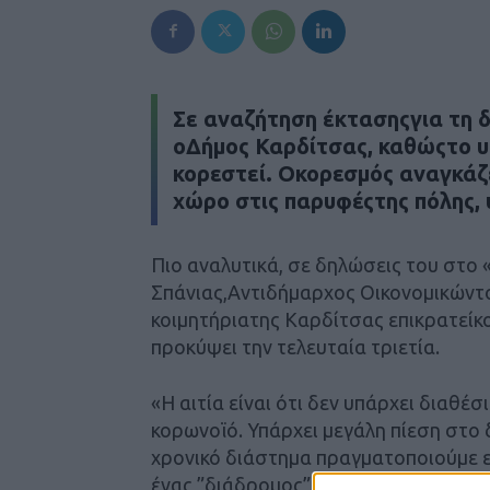
Σε αναζήτηση έκτασηςγια τη δ
οΔήμος Καρδίτσας, καθώςτο υπ
κορεστεί. Οκορεσμός αναγκάζ
χώρο στις παρυφέςτης πόλης,
Πιο αναλυτικά, σε δηλώσεις του στο
Σπάνιας,Αντιδήμαρχος Οικονομικώντ
κοιμητήριατης Καρδίτσας επικρατείκ
προκύψει την τελευταία τριετία.
«Η αιτία είναι ότι δεν υπάρχει διαθέ
κορωνοϊό. Υπάρχει μεγάλη πίεση στο 
χρονικό διάστημα πραγματοποιούμε 
ένας ”διάδρομος”στο αριστερό τμήμα