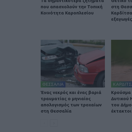
Τα σημαντικότερα ζητήματα
Θετικό τ
που απασχολούν την Τοπική
στη Θεσσ
Κοινότητα Καροπλεσίου
Καρδίτσα
εξαγωγές 
ΘΕΣΣΑΛΙΑ
ΚΑΡΔΙΤΣ
Ένας νεκρός και ένας βαριά
Κρούσμα 
τραυματίας ο μηνιαίος
Δυτικού 
απολογισμός των τροχαίων
του Δήμο
στη Θεσσαλία
έκτακτοι