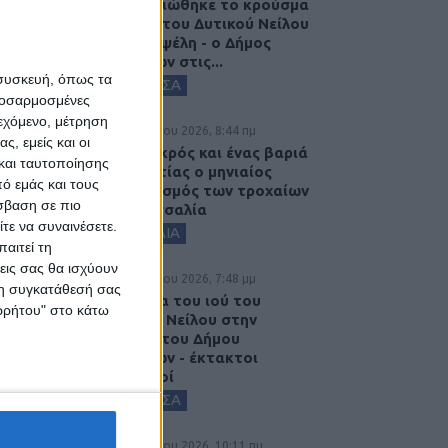
επιβεβαιώθηκε το κρούσμα
του ιού του Δυτικού Νείλου
στην Κυψέλη - ο Δήμος
Σοφάδων στις...
 συσκευή, όπως τα
ΚΑΡΔΙΤΣΑ
προσαρμοσμένες
ιεχόμενο, μέτρηση
7 Αυγούστου 2026, 8:44 πμ
ς, εμείς και οι
Ένας νεκρός και ένας βαριά
και ταυτοποίησης
τραυματίας ο μηνιαίος
ό εμάς και τους
απολογισμός των τροχαίων
σβαση σε πιο
στη Θεσσαλία
τε να συναινέσετε.
ΘΕΣΣΑΛΙΑ
αιτεί τη
εις σας θα ισχύουν
6 Αυγούστου 2026, 7:48 μμ
 τη συγκατάθεσή σας
Κρούσμα του ιού του
ορρήτου" στο κάτω
Δυτικού Νείλου στην
Κυψέλη του Δήμου
Σοφάδων - έκτακτοι
ψεκασμοί
ΚΑΡΔΙΤΣΑ
6 Αυγούστου 2026, 10:11 πμ