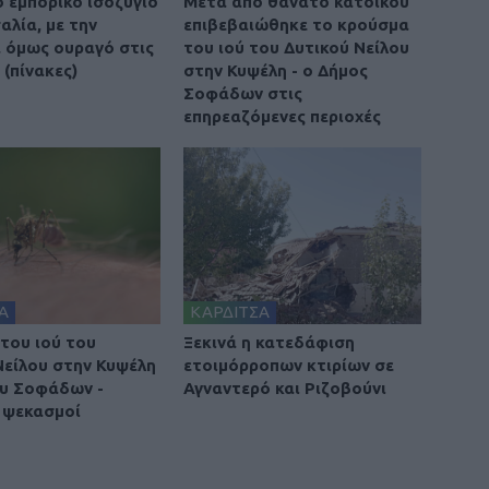
ο εμπορικό ισοζύγιο
Μετά από θάνατο κατοίκου
αλία, με την
επιβεβαιώθηκε το κρούσμα
 όμως ουραγό στις
του ιού του Δυτικού Νείλου
(πίνακες)
στην Κυψέλη - ο Δήμος
Σοφάδων στις
επηρεαζόμενες περιοχές
Α
ΚΑΡΔΙΤΣΑ
του ιού του
Ξεκινά η κατεδάφιση
Νείλου στην Κυψέλη
ετοιμόρροπων κτιρίων σε
υ Σοφάδων -
Αγναντερό και Ριζοβούνι
 ψεκασμοί