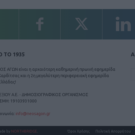
 ΤΟ 1935
Α
ΟΣ ΑΓΩΝ είναι η αρχαιότερη καθημερινή πρωινή εφημερίδα
Καρδίτσας και η 2η μεγαλύτερη περιφερειακή εφημερίδα
Ελλάδας!
ΕΞΙΟΥ Α.Ε. - ΔΗΜΟΣΙΟΓΡΑΦΙΚΟΣ ΟΡΓΑΝΙΣΜΟΣ
ΓΕΜΗ: 19103931000
οινωνία:
info@neosagon.gr
ade by
NORTHBRIDGE
.
Όροι Χρήσης
Πολιτική Απορρήτου