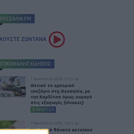
ΘΕΣΣΑΛΙΑ FM
ΚΟΥΣΤΕ ΖΩΝΤΑΝΑ
ΕΠΙΚΕΦΑΛΗΣ ΕΙΔΗΣΕΙΣ
7 Αυγούστου 2026, 10:52 πμ
Θετικό το εμπορικό
ισοζύγιο στη Θεσσαλία, με
την Καρδίτσα όμως ουραγό
στις εξαγωγές (πίνακες)
ΚΑΡΔΙΤΣΑ
7 Αυγούστου 2026, 10:21 πμ
Μετά από θάνατο κατοίκου