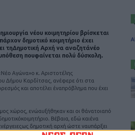
ημιουργία νέου κοιμητηρίου βρίσκεται
Α
άρχον δημοτικό κοιμητήριο έχει
ει τηΔημοτική Αρχή να αναζητάνέο
 υπόθεση πουφαίνεται πολύ δύσκολη.
 «Νέο Αγώνα»ο κ. Αριστοτέλης
ου Δήμου Καρδίτσας, ανέφερε ότι στα
ορεσμός και αποτέλει έναπρόβλημα που έχει
σιμος χώρος, ενώαυξήθηκαν και οι θάνατοιαπό
δημοτικόκοιμητήριο. Βέβαια, εδώ καιένα
ενέργειεςως δημοτική αρχή ώστε ναυπάρξει
 τουκοιμητηρίου. Αυτός οχώρος είναι