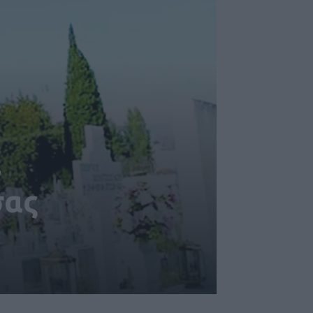
α
σας