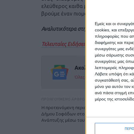
ελεύθερος καιθα μας δώσει μία μικρή
βρούμε έναν πιομόνιμο και μεγαλύτερο
Εμείς και οι συνεργ
Αναλυτικότερα στην έντυπη έκδοση το
cookies, και επεξε
πληροφορίες που απο
διαφήμισης και περι
Τελευταίες Ειδήσεις Σήμερα
συνεργάτες μας ενδέ
μέσω σάρωσης συσκευ
συνεργάτες μας όπω
Ακολούθησε την εφημε
λεπτομερείς πληροφορ
Λάβετε υπόψη ότι κά
Όλες οι εξελίξεις στην περι
συγκατάθεσή σας, αλ
μόνο για αυτόν τον 
ανά πάσα στιγμή επι
μέρος της ιστοσελίδα
ΠΡΟΗΓΟΥΜΕΝΟ ΑΡΘΡΟ
Η προτεινόμενη περιοχή παρέμβασης του
Δήμου Σοφάδων στο Σχέδιο Στρατηγικής
Ανάπτυξης μέσω του LEADER
ΠΕΡΙ