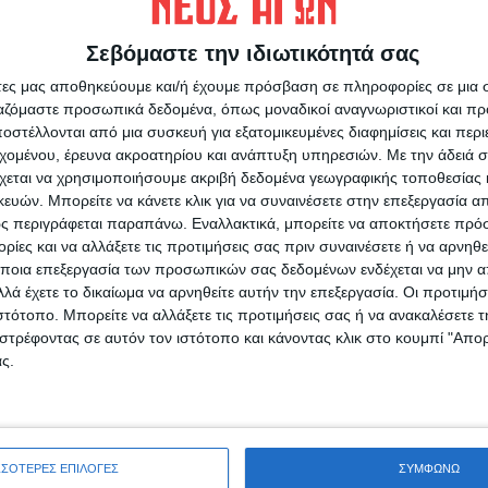
 παραχώρηση για 2 – 3 χρόνια,έως ότου
», σημείωσε ο κ. Σπάνιας.
Σεβόμαστε την ιδιωτικότητά σας
άτες μας αποθηκεύουμε και/ή έχουμε πρόσβαση σε πληροφορίες σε μια
υ «Νέου Αγώνα»
ργαζόμαστε προσωπικά δεδομένα, όπως μοναδικοί αναγνωριστικοί και 
στέλλονται από μια συσκευή για εξατομικευμένες διαφημίσεις και περ
εχομένου, έρευνα ακροατηρίου και ανάπτυξη υπηρεσιών.
Με την άδειά σα
χεται να χρησιμοποιήσουμε ακριβή δεδομένα γεωγραφικής τοποθεσίας 
ών. Μπορείτε να κάνετε κλικ για να συναινέσετε στην επεξεργασία απ
ς περιγράφεται παραπάνω. Εναλλακτικά, μπορείτε να αποκτήσετε πρό
ρίδα ΝΕΟΣ ΑΓΩΝ στο Google News!
ίες και να αλλάξετε τις προτιμήσεις σας πριν συναινέσετε ή να αρνηθεί
ποια επεξεργασία των προσωπικών σας δεδομένων ενδέχεται να μην απ
οχή της Καρδίτσας και ευρύτερα της Θεσσαλίας
λά έχετε το δικαίωμα να αρνηθείτε αυτήν την επεξεργασία. Οι προτιμήσ
ιστότοπο. Μπορείτε να αλλάξετε τις προτιμήσεις σας ή να ανακαλέσετε
στρέφοντας σε αυτόν τον ιστότοπο και κάνοντας κλικ στο κουμπί "Απ
ς.
ΕΠΟΜΕΝΟ ΑΡΘΡΟ
Έρχονται ανακοινώσεις για ενίσχυση
κτηνοτρόφων ύψους 90 - 100 εκατ. ευρώ
ΣΣΟΤΕΡΕΣ ΕΠΙΛΟΓΕΣ
ΣΥΜΦΩΝΩ