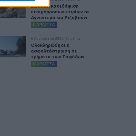
Ξεκινά η κατεδάφιση
ετοιμόρροπων κτιρίων σε
Αγναντερό και Ριζοβούνι
ΚΑΡΔΙΤΣΑ
6 Αυγούστου 2026, 10:09 πμ
Ολοκληρώθηκε η
ασφαλτόστρωση σε
τμήματα των Σοφάδων
ΚΑΡΔΙΤΣΑ