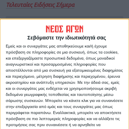
Τελευταίες Ειδήσεις Σήμερα
Ακολούθησε την εφημερίδα ΝΕΟΣ
ΑΓΩΝ στο Google News!
Σεβόμαστε την ιδιωτικότητά σας
Όλες οι εξελίξεις στην περιοχή της
Εμείς και οι συνεργάτες μας αποθηκεύουμε και/ή έχουμε
Καρδίτσας και ευρύτερα της Θεσσαλίας
πρόσβαση σε πληροφορίες σε μια συσκευή, όπως τα cookies,
και επεξεργαζόμαστε προσωπικά δεδομένα, όπως μοναδικοί
αναγνωριστικοί και προσαρμοσμένες πληροφορίες που
ΠΡΟΗΓΟΥΜΕΝΟ ΑΡΘΡΟ
ΕΠΟΜΕΝΟ ΑΡΘΡΟ
αποστέλλονται από μια συσκευή για εξατομικευμένες διαφημίσεις
Στενό Πρέσινγκ 13/5/2026
Φοιτητικές εκλογές στο
και περιεχόμενο, μέτρηση διαφήμισης και περιεχομένου, έρευνα
Πανεπιστήμιο Θεσσαλίας :
ακροατηρίου και ανάπτυξη υπηρεσιών.
Με την άδειά σας, εμείς
Τέσσερις κάλπες στήθηκαν
και οι συνεργάτες μας ενδέχεται να χρησιμοποιήσουμε ακριβή
στον Βόλο
δεδομένα γεωγραφικής τοποθεσίας και ταυτοποίησης μέσω
σάρωσης συσκευών. Μπορείτε να κάνετε κλικ για να συναινέσετε
στην επεξεργασία από εμάς και τους συνεργάτες μας όπως
περιγράφεται παραπάνω. Εναλλακτικά, μπορείτε να αποκτήσετε
πρόσβαση σε πιο λεπτομερείς πληροφορίες και να αλλάξετε τις
προτιμήσεις σας πριν συναινέσετε ή να αρνηθείτε να