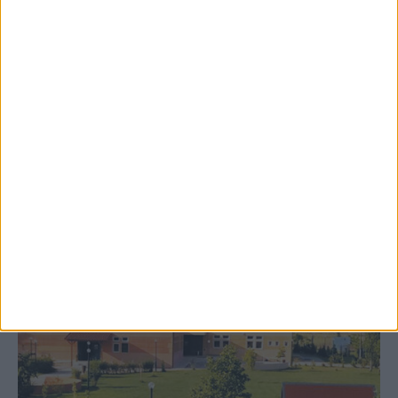
8 Αυγούστου 2026, 9:41 πμ
Δωρεά ακινήτου και μελέτης για τη
δημιουργία «Κειμηλιοαρχείου» στη
Ρεντίνα
ΚΑΡΔΙΤΣΑ