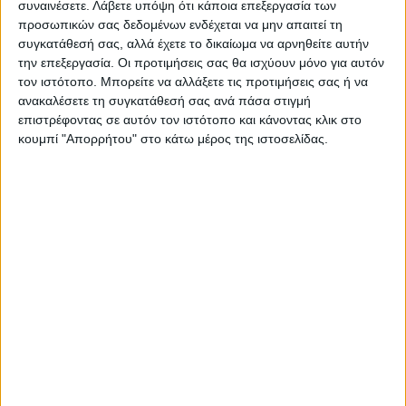
συναινέσετε.
Λάβετε υπόψη ότι κάποια επεξεργασία των
προσωπικών σας δεδομένων ενδέχεται να μην απαιτεί τη
συγκατάθεσή σας, αλλά έχετε το δικαίωμα να αρνηθείτε αυτήν
την επεξεργασία. Οι προτιμήσεις σας θα ισχύουν μόνο για αυτόν
ΝΕΟΣ ΑΓΩΝ
τον ιστότοπο. Μπορείτε να αλλάξετε τις προτιμήσεις σας ή να
https://neosagon.gr
ανακαλέσετε τη συγκατάθεσή σας ανά πάσα στιγμή
Η Αρχαιότερη Καθημερινή Πρωινή Εφημερίδα της Καρδίτσας
επιστρέφοντας σε αυτόν τον ιστότοπο και κάνοντας κλικ στο
κουμπί "Απορρήτου" στο κάτω μέρος της ιστοσελίδας.
ΠΑΡΟΜΟΙΑ ΑΡΘΡΑ