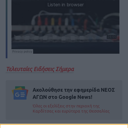
Τελευταίες Ειδήσεις Σήμερα
Ακολούθησε την εφημερίδα ΝΕΟΣ
ΑΓΩΝ στο Google News!
Όλες οι εξελίξεις στην περιοχή της
Καρδίτσας και ευρύτερα της Θεσσαλίας