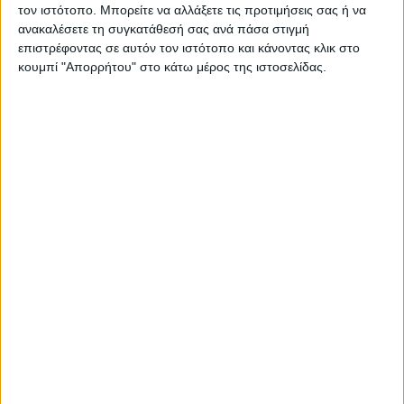
τον ιστότοπο. Μπορείτε να αλλάξετε τις προτιμήσεις σας ή να
ανακαλέσετε τη συγκατάθεσή σας ανά πάσα στιγμή
ΠΑΡΟΜΟΙΑ ΑΡΘΡΑ
επιστρέφοντας σε αυτόν τον ιστότοπο και κάνοντας κλικ στο
κουμπί "Απορρήτου" στο κάτω μέρος της ιστοσελίδας.
RADIO INTERVIEWS
Στενό Πρέσινγκ 4/8/2026