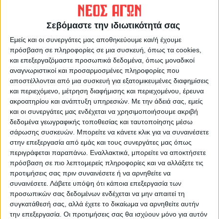
ΠΡΟΗΓΟΥΜΕΝΟ ΑΡΘΡΟ
ΕΠΟΜΕΝΟ ΑΡΘΡΟ
Σε πρώτο ενικό 12/5/2026
Ανείπωτη τραγωδία στη
Σεβόμαστε την ιδιωτικότητά σας
Ραχούλα Λάρισας- 58χρονος
έπεσε με το τρακτερ του σε
Εμείς και οι συνεργάτες μας αποθηκεύουμε και/ή έχουμε
κενό 10 μέτρων και
πρόσβαση σε πληροφορίες σε μια συσκευή, όπως τα cookies,
καταπλακώθηκε
και επεξεργαζόμαστε προσωπικά δεδομένα, όπως μοναδικοί
αναγνωριστικοί και προσαρμοσμένες πληροφορίες που
αποστέλλονται από μια συσκευή για εξατομικευμένες διαφημίσεις
και περιεχόμενο, μέτρηση διαφήμισης και περιεχομένου, έρευνα
ακροατηρίου και ανάπτυξη υπηρεσιών.
Με την άδειά σας, εμείς
και οι συνεργάτες μας ενδέχεται να χρησιμοποιήσουμε ακριβή
δεδομένα γεωγραφικής τοποθεσίας και ταυτοποίησης μέσω
σάρωσης συσκευών. Μπορείτε να κάνετε κλικ για να συναινέσετε
στην επεξεργασία από εμάς και τους συνεργάτες μας όπως
περιγράφεται παραπάνω. Εναλλακτικά, μπορείτε να αποκτήσετε
ΝΕΟΣ ΑΓΩΝ
πρόσβαση σε πιο λεπτομερείς πληροφορίες και να αλλάξετε τις
https://neosagon.gr
προτιμήσεις σας πριν συναινέσετε ή να αρνηθείτε να
συναινέσετε.
Λάβετε υπόψη ότι κάποια επεξεργασία των
Η Αρχαιότερη Καθημερινή Πρωινή Εφημερίδα της Καρδίτσας
προσωπικών σας δεδομένων ενδέχεται να μην απαιτεί τη
συγκατάθεσή σας, αλλά έχετε το δικαίωμα να αρνηθείτε αυτήν
την επεξεργασία. Οι προτιμήσεις σας θα ισχύουν μόνο για αυτόν