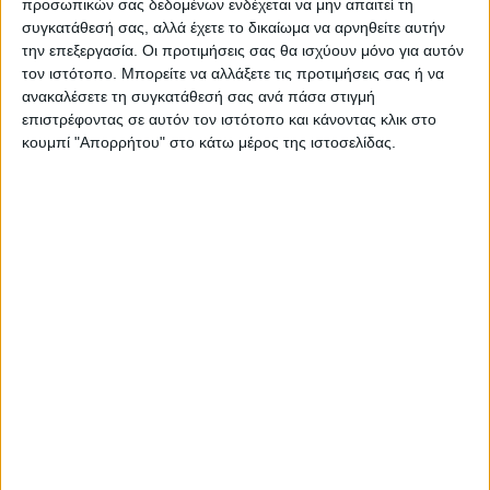
προσωπικών σας δεδομένων ενδέχεται να μην απαιτεί τη
συγκατάθεσή σας, αλλά έχετε το δικαίωμα να αρνηθείτε αυτήν
την επεξεργασία. Οι προτιμήσεις σας θα ισχύουν μόνο για αυτόν
ΠΑΡΟΜΟΙΑ ΑΡΘΡΑ
τον ιστότοπο. Μπορείτε να αλλάξετε τις προτιμήσεις σας ή να
ανακαλέσετε τη συγκατάθεσή σας ανά πάσα στιγμή
επιστρέφοντας σε αυτόν τον ιστότοπο και κάνοντας κλικ στο
κουμπί "Απορρήτου" στο κάτω μέρος της ιστοσελίδας.
ΚΑΡΔΙΤΣΑ
Τα σημαντικότερα ζητήματα που
απασχολούν την Τοπική Κοινότητα