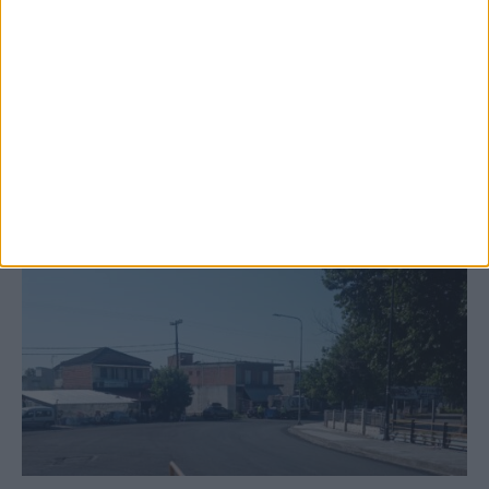
κτιρίων σε Αγναντερό και Ριζοβούνι
ΚΑΡΔΙΤΣΑ