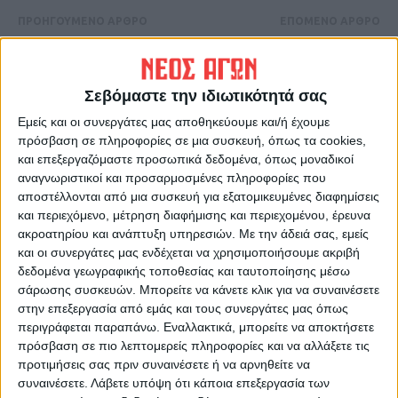
ΠΡΟΗΓΟΥΜΕΝΟ ΑΡΘΡΟ
ΕΠΟΜΕΝΟ ΑΡΘΡΟ
Έπεσαν τα πρώτα χιόνια στα
Αναβρασμός για κόστος –
ορεινά της Καρδίτσας
τιμές σε βαμβάκι και νέα
ΚΑΠ, αγροτική σύσκεψη την
Σεβόμαστε την ιδιωτικότητά σας
Τετάρτη
Εμείς και οι συνεργάτες μας αποθηκεύουμε και/ή έχουμε
πρόσβαση σε πληροφορίες σε μια συσκευή, όπως τα cookies,
και επεξεργαζόμαστε προσωπικά δεδομένα, όπως μοναδικοί
αναγνωριστικοί και προσαρμοσμένες πληροφορίες που
αποστέλλονται από μια συσκευή για εξατομικευμένες διαφημίσεις
και περιεχόμενο, μέτρηση διαφήμισης και περιεχομένου, έρευνα
ακροατηρίου και ανάπτυξη υπηρεσιών.
Με την άδειά σας, εμείς
και οι συνεργάτες μας ενδέχεται να χρησιμοποιήσουμε ακριβή
δεδομένα γεωγραφικής τοποθεσίας και ταυτοποίησης μέσω
ΝΕΟΣ ΑΓΩΝ
σάρωσης συσκευών. Μπορείτε να κάνετε κλικ για να συναινέσετε
https://neosagon.gr
στην επεξεργασία από εμάς και τους συνεργάτες μας όπως
περιγράφεται παραπάνω. Εναλλακτικά, μπορείτε να αποκτήσετε
Η Αρχαιότερη Καθημερινή Πρωινή Εφημερίδα της Καρδίτσας
πρόσβαση σε πιο λεπτομερείς πληροφορίες και να αλλάξετε τις
προτιμήσεις σας πριν συναινέσετε ή να αρνηθείτε να
συναινέσετε.
Λάβετε υπόψη ότι κάποια επεξεργασία των