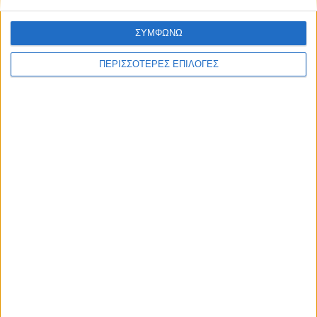
ΣΥΜΦΩΝΩ
ΠΕΡΙΣΣΟΤΕΡΕΣ ΕΠΙΛΟΓΕΣ
ΠΟΛΙΤΙΣΜΟΣ
Οι Φαναριώτες Μάστοροι της Πέτρας και
η ζωή στα Κομπελιώτικα Ντάμια