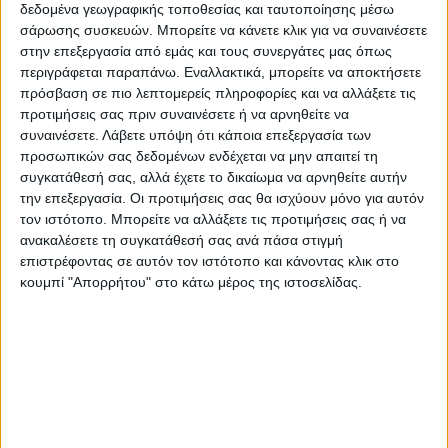
«Bad Boys: Ride or Die»
δεδομένα γεωγραφικής τοποθεσίας και ταυτοποίησης μέσω
ΩΡΕΣ ΠΡΟΒΟΛΩΝ: καθημερινά στις
22:30
σάρωσης συσκευών. Μπορείτε να κάνετε κλικ για να συναινέσετε
στην επεξεργασία από εμάς και τους συνεργάτες μας όπως
περιγράφεται παραπάνω. Εναλλακτικά, μπορείτε να αποκτήσετε
πρόσβαση σε πιο λεπτομερείς πληροφορίες και να αλλάξετε τις
προτιμήσεις σας πριν συναινέσετε ή να αρνηθείτε να
συναινέσετε.
Λάβετε υπόψη ότι κάποια επεξεργασία των
προσωπικών σας δεδομένων ενδέχεται να μην απαιτεί τη
συγκατάθεσή σας, αλλά έχετε το δικαίωμα να αρνηθείτε αυτήν
την επεξεργασία. Οι προτιμήσεις σας θα ισχύουν μόνο για αυτόν
τον ιστότοπο. Μπορείτε να αλλάξετε τις προτιμήσεις σας ή να
ανακαλέσετε τη συγκατάθεσή σας ανά πάσα στιγμή
επιστρέφοντας σε αυτόν τον ιστότοπο και κάνοντας κλικ στο
κουμπί "Απορρήτου" στο κάτω μέρος της ιστοσελίδας.
Γενική είσοδος
– 7,50€
Παιδιά έως 12 ετών – Φοιτητές – Α.Μ.Ε.Α. –
Άνεργοι – Πολύτεκνοι – Τρίτεκνοι
– 6 €
ONLINE ΑΓΟΡΑ
ΕΙΣΙΤΗΡΙΟΥ:
cinemakarditsa.gr