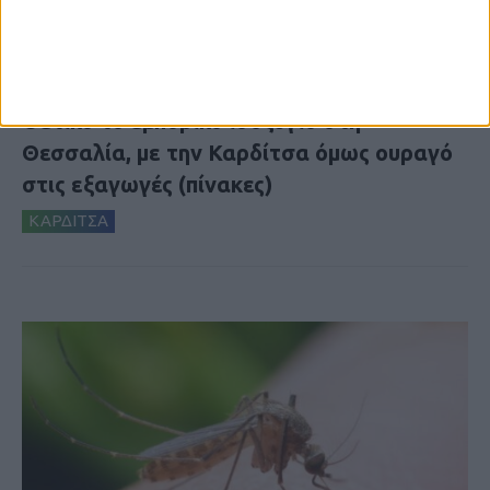
7 Αυγούστου 2026, 10:52 πμ
Θετικό το εμπορικό ισοζύγιο στη
Θεσσαλία, με την Καρδίτσα όμως ουραγό
στις εξαγωγές (πίνακες)
ΚΑΡΔΙΤΣΑ