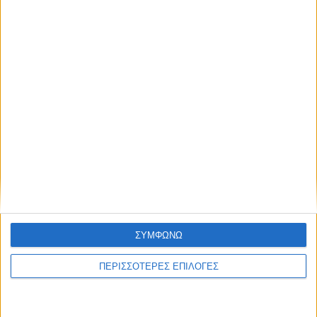
ΚΑΡΔΙΤΣΑ
Προχωρούν οι διαδικασίες για την
ΣΥΜΦΩΝΩ
ανάθεση του masterplan της ΔΕΥΑ
Καρδίτσας
ΠΕΡΙΣΣΟΤΕΡΕΣ ΕΠΙΛΟΓΕΣ