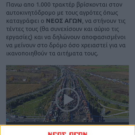
Πανω απο 1.000 τρακτέρ βρίσκονται στον
αυτοκινητόδρομο με τους αγρότες όπως
καταγράφει ο
ΝΕΟΣ ΑΓΩΝ
, να στήνουν τις
τέντες τους (θα συνεχίσουν και αύριο τις
εργασίες) και να δηλώνουν αποφασισμένοι
να μείνουν στο δρόμο όσο χρειαστεί για να
ικανοποιηθούν τα αιτήματα τους.
Πρόγραμμα
Αναπαραγωγής
Βίντεο
00:00
00:18