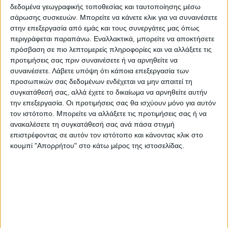
δεδομένα γεωγραφικής τοποθεσίας και ταυτοποίησης μέσω
«Αναρωτηθήκαμε γιατί δεν φέρνουν μηχανή
σάρωσης συσκευών. Μπορείτε να κάνετε κλικ για να συναινέσετε
που δε λειτουργεί με ρεύμα αλλά με
στην επεξεργασία από εμάς και τους συνεργάτες μας όπως
περιγράφεται παραπάνω. Εναλλακτικά, μπορείτε να αποκτήσετε
πετρέλαιο ντίζελ. Ή να συνεχίσουμε το
πρόσβαση σε πιο λεπτομερείς πληροφορίες και να αλλάξετε τις
δρομολόγιο μας ή να επιστρέψουμε στο
προτιμήσεις σας πριν συναινέσετε ή να αρνηθείτε να
σταθμό Λαρίσης», συμπλήρωσε….
συναινέσετε.
Λάβετε υπόψη ότι κάποια επεξεργασία των
προσωπικών σας δεδομένων ενδέχεται να μην απαιτεί τη
συγκατάθεσή σας, αλλά έχετε το δικαίωμα να αρνηθείτε αυτήν
Συμπερασματικά γίναμε γίναμε… κόμβος!!!
την επεξεργασία. Οι προτιμήσεις σας θα ισχύουν μόνο για αυτόν
τον ιστότοπο. Μπορείτε να αλλάξετε τις προτιμήσεις σας ή να
• Τη φωτό μας απέστειλε συμπολίτης από
ανακαλέσετε τη συγκατάθεσή σας ανά πάσα στιγμή
την αναμονή Καρδιτσιωτών και Τρικαλινών
επιστρέφοντας σε αυτόν τον ιστότοπο και κάνοντας κλικ στο
κουμπί "Απορρήτου" στο κάτω μέρος της ιστοσελίδας.
στο σταθμό Παλαιοφαρσάλων! Aφού δεν
έρχονται τα… “Βέλη” της ΤΡΑΙΝΟΣΕ
περιμένουν τα λεωφορεία μέσα στο
λιοπύρι!!!
Τελευταίες Ειδήσεις Σήμερα