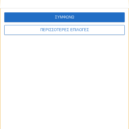
ΣΥΜΦΩΝΩ
ΠΕΡΙΣΣΟΤΕΡΕΣ ΕΠΙΛΟΓΕΣ
ΚΑΡΔΙΤΣΑ
Ξεκινά η κατεδάφιση ετοιμόρροπων
κτιρίων σε Αγναντερό και Ριζοβούνι