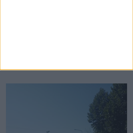
6 Αυγούστου 2026, 10:11 πμ
Ξεκινά η κατεδάφιση ετοιμόρροπων
κτιρίων σε Αγναντερό και Ριζοβούνι
ΚΑΡΔΙΤΣΑ