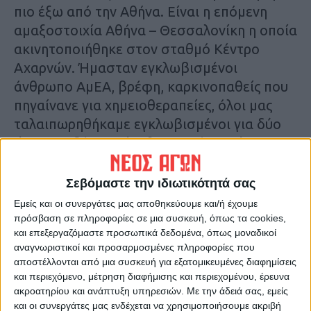
πιο έξω από την Αθήνα. Είναι η επόμενη
αμαξοστοιχία Αθήνα – Θεσσαλονίκη η οποία
ακινητοποιήθηκε στον σταθμό Κέντρο
Αχαρνών. Ήμασταν εγκλωβισμένοι
άνθρωπο ΑμΕΑ, βρέφη, καρκινοπαθείς που
πηγαίνανε για χημειοθεραπείες, όλοι μας
ταλαιπωρηθήκαμε εγκλωβισμένοι για δύο
ώρες σχεδόν χωρίς εξαερισμό, χωρίς
κλιματισμό μέσα στη ζέστη χωρίς να
γνωρίζουμε τι γίνεται. Μας ανακοίνωσαν ότι
Σεβόμαστε την ιδιωτικότητά σας
έκοψε η ΔΕΗ το ρεύμα, ενώ έγινε μπαμ,
Εμείς και οι συνεργάτες μας αποθηκεύουμε και/ή έχουμε
πετάχτηκαν σπίθες και χάλασε το σύστημα
πρόσβαση σε πληροφορίες σε μια συσκευή, όπως τα cookies,
και επεξεργαζόμαστε προσωπικά δεδομένα, όπως μοναδικοί
που ηλεκτροδοτούσε τη μηχανή της
αναγνωριστικοί και προσαρμοσμένες πληροφορίες που
αμαξοστοιχίας. Ανακοίνωσαν επίσημα ότι
αποστέλλονται από μια συσκευή για εξατομικευμένες διαφημίσεις
κόπηκε το ρεύμα», είπε ο Κωνσταντίνος
και περιεχόμενο, μέτρηση διαφήμισης και περιεχομένου, έρευνα
Γιαννακόπουλος, επιβάτης.
ακροατηρίου και ανάπτυξη υπηρεσιών.
Με την άδειά σας, εμείς
και οι συνεργάτες μας ενδέχεται να χρησιμοποιήσουμε ακριβή