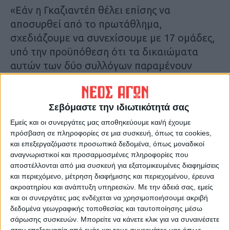
«Εάν η Γκαζιαντέπ θέλει επίσης να
αποσυρθεί από το πρωτάθλημα,
σχεδιάζουμε να συνεχίσουμε με 17 ομάδες,
υπό την προϋπόθεση ότι τα δικαιώματα
αυτών των δύο συλλόγων παραμένουν
άθικτα», πρόσθεσε με την επισήμανση πως
η Γκαζιαντέπ δεν έχει λάβει ακόμη
απόφαση.
Σεβόμαστε την ιδιωτικότητά σας
Εμείς και οι συνεργάτες μας αποθηκεύουμε και/ή έχουμε
Η επαρχία Γκαζιαντέπ ήταν κοντά στο
πρόσβαση σε πληροφορίες σε μια συσκευή, όπως τα cookies,
και επεξεργαζόμαστε προσωπικά δεδομένα, όπως μοναδικοί
επίκεντρο του σεισμού και επλήγη σε πολύ
αναγνωριστικοί και προσαρμοσμένες πληροφορίες που
μεγάλο βαθμό.
αποστέλλονται από μια συσκευή για εξατομικευμένες διαφημίσεις
και περιεχόμενο, μέτρηση διαφήμισης και περιεχομένου, έρευνα
ακροατηρίου και ανάπτυξη υπηρεσιών.
Με την άδειά σας, εμείς
Η Χατάισπορ είναι 14η στη βαθμολογία της
και οι συνεργάτες μας ενδέχεται να χρησιμοποιήσουμε ακριβή
τουρκικής κορυφαίας κατηγορίας ενώ η
δεδομένα γεωγραφικής τοποθεσίας και ταυτοποίησης μέσω
Γκαζιαντέπ είναι 10η. Η επανέναρξη του
σάρωσης συσκευών. Μπορείτε να κάνετε κλικ για να συναινέσετε