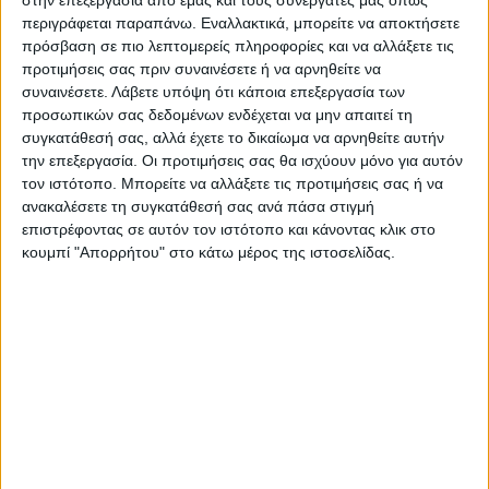
τουρκικού πρωταθλήματος αναμένεται να
στην επεξεργασία από εμάς και τους συνεργάτες μας όπως
περιγράφεται παραπάνω. Εναλλακτικά, μπορείτε να αποκτήσετε
ξαναρχίσει στις 3 Μαρτίου.
πρόσβαση σε πιο λεπτομερείς πληροφορίες και να αλλάξετε τις
προτιμήσεις σας πριν συναινέσετε ή να αρνηθείτε να
Ο αριθμός των νεκρών από τους σεισμούς
συναινέσετε.
Λάβετε υπόψη ότι κάποια επεξεργασία των
που έπληξαν την Τουρκία και τη Συρία
προσωπικών σας δεδομένων ενδέχεται να μην απαιτεί τη
συγκατάθεσή σας, αλλά έχετε το δικαίωμα να αρνηθείτε αυτήν
ξεπέρασε τους 19.000 την Πέμπτη (9/2), με
την επεξεργασία. Οι προτιμήσεις σας θα ισχύουν μόνο για αυτόν
το TFF να επιβεβαιώνει ότι αρκετοί παίκτες
τον ιστότοπο. Μπορείτε να αλλάξετε τις προτιμήσεις σας ή να
και προπονητές από διάφορες κατηγορίες
ανακαλέσετε τη συγκατάθεσή σας ανά πάσα στιγμή
επιστρέφοντας σε αυτόν τον ιστότοπο και κάνοντας κλικ στο
έχουν χάσει τη ζωή τους.
κουμπί "Απορρήτου" στο κάτω μέρος της ιστοσελίδας.
ΑΠΕ
Τελευταίες Ειδήσεις Σήμερα
Ακολούθησε την εφημερίδα ΝΕΟΣ
ΑΓΩΝ στο Google News!