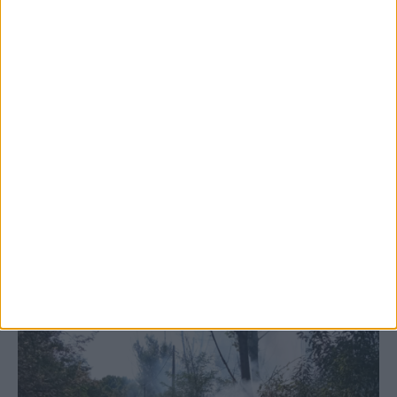
5 Αυγούστου 2026, 6:14 μμ
Παρανάλωμα του πυρός έγινε ΙΧ έξω από
το Μορφοβούνι, έσπευσε η Πυροσβεστική
(ΦΩΤΟ)
ΚΑΡΔΙΤΣΑ