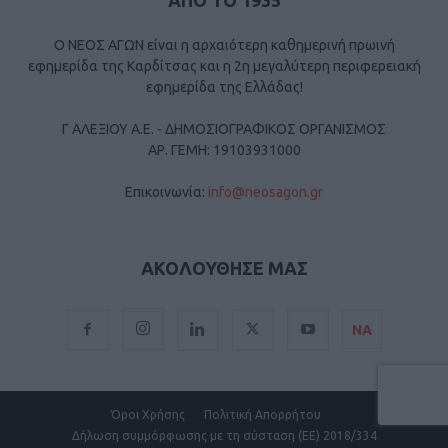
ΑΠΟ ΤΟ 1935
Ο ΝΕΟΣ ΑΓΩΝ είναι η αρχαιότερη καθημερινή πρωινή
εφημερίδα της Καρδίτσας και η 2η μεγαλύτερη περιφερειακή
εφημερίδα της Ελλάδας!
Γ ΑΛΕΞΙΟΥ Α.Ε. - ΔΗΜΟΣΙΟΓΡΑΦΙΚΟΣ ΟΡΓΑΝΙΣΜΟΣ
ΑΡ. ΓΕΜΗ: 19103931000
Επικοινωνία:
info@neosagon.gr
ΑΚΟΛΟΥΘΗΣΕ ΜΑΣ
ΝΑ
Όροι Χρήσης
Πολιτική Απορρήτου
Δήλωση συμμόρφωσης με τη σύσταση (ΕΕ) 2018/334