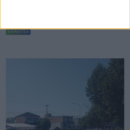
6 Αυγούστου 2026, 10:11 πμ
Ξεκινά η κατεδάφιση ετοιμόρροπων
κτιρίων σε Αγναντερό και Ριζοβούνι
ΚΑΡΔΙΤΣΑ