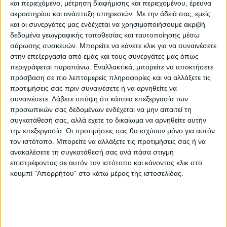
και περιεχόμενο, μέτρηση διαφήμισης και περιεχομένου, έρευνα
ακροατηρίου και ανάπτυξη υπηρεσιών.
Με την άδειά σας, εμείς
και οι συνεργάτες μας ενδέχεται να χρησιμοποιήσουμε ακριβή
δεδομένα γεωγραφικής τοποθεσίας και ταυτοποίησης μέσω
σάρωσης συσκευών. Μπορείτε να κάνετε κλικ για να συναινέσετε
στην επεξεργασία από εμάς και τους συνεργάτες μας όπως
περιγράφεται παραπάνω. Εναλλακτικά, μπορείτε να αποκτήσετε
πρόσβαση σε πιο λεπτομερείς πληροφορίες και να αλλάξετε τις
προτιμήσεις σας πριν συναινέσετε ή να αρνηθείτε να
συναινέσετε.
Λάβετε υπόψη ότι κάποια επεξεργασία των
προσωπικών σας δεδομένων ενδέχεται να μην απαιτεί τη
ΘΕΜΑ ΤΗΣ ΗΜΕΡΑΣ
συγκατάθεσή σας, αλλά έχετε το δικαίωμα να αρνηθείτε αυτήν
την επεξεργασία. Οι προτιμήσεις σας θα ισχύουν μόνο για αυτόν
Θέμα ημέρας : Οι συνταξιούχοι ζητούν να
τον ιστότοπο. Μπορείτε να αλλάξετε τις προτιμήσεις σας ή να
επιστραφεί η 13η σύνταξη. Συμφωνείτε;
ανακαλέσετε τη συγκατάθεσή σας ανά πάσα στιγμή
επιστρέφοντας σε αυτόν τον ιστότοπο και κάνοντας κλικ στο
κουμπί "Απορρήτου" στο κάτω μέρος της ιστοσελίδας.