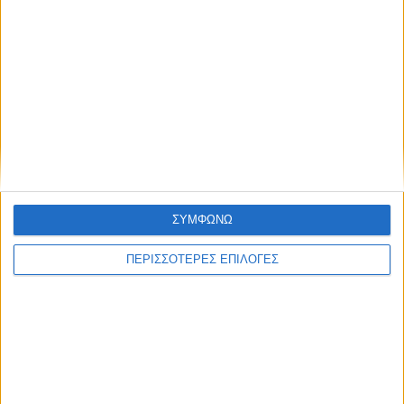
θερμοκρασίες των ημερών;
Τελευταίες Ειδήσεις Σήμερα
Ακολούθησε την εφημερίδα ΝΕΟΣ
ΣΥΜΦΩΝΩ
ΑΓΩΝ στο Google News!
ΠΕΡΙΣΣΟΤΕΡΕΣ ΕΠΙΛΟΓΕΣ
Όλες οι εξελίξεις στην περιοχή της
Καρδίτσας και ευρύτερα της Θεσσαλίας
ΠΡΟΗΓΟΥΜΕΝΟ ΑΡΘΡΟ
ΕΠΟΜΕΝΟ ΑΡΘΡΟ
Στο Νοσοκομείο του Βόλου
Σημαντικές οι κατάλληλες
κατέληξε 24χρονη από τον
μετασυλλεκτικές επεμβάσεις
Παλαμά
στα βαμβακοχώραφα του Ν.