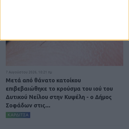
7 Αυγούστου 2026, 10:21 πμ
Μετά από θάνατο κατοίκου
επιβεβαιώθηκε το κρούσμα του ιού του
Δυτικού Νείλου στην Κυψέλη - ο Δήμος
Σοφάδων στις...
ΚΑΡΔΙΤΣΑ