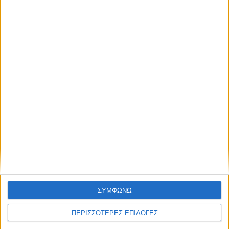
2,3 εκατ. ευρώ για τη φοιτητική στέγη στο
Πανεπιστήμιο Θεσσαλίας
ΘΕΣΣΑΛΙΑ FM
ΑΚΟΥΣΤΕ ΖΩΝΤΑΝΑ
ΣΥΜΦΩΝΩ
ΕΠΙΚΕΦΑΛΗΣ ΕΙΔΗΣΕΙΣ
ΠΕΡΙΣΣΟΤΕΡΕΣ ΕΠΙΛΟΓΕΣ