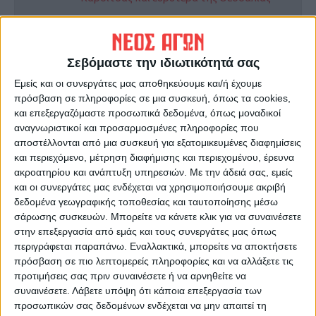
ΠΡΟΗΓΟΥΜΕΝΟ ΑΡΘΡΟ
ΕΠΟΜΕΝΟ ΑΡΘΡΟ
Σεβόμαστε την ιδιωτικότητά σας
Tο έπος της Οστάνδης
Απευθείας χωρίς δηλώσεις η
ενίσχυση ζωοτροφών
Εμείς και οι συνεργάτες μας αποθηκεύουμε και/ή έχουμε
πρόσβαση σε πληροφορίες σε μια συσκευή, όπως τα cookies,
και επεξεργαζόμαστε προσωπικά δεδομένα, όπως μοναδικοί
αναγνωριστικοί και προσαρμοσμένες πληροφορίες που
αποστέλλονται από μια συσκευή για εξατομικευμένες διαφημίσεις
και περιεχόμενο, μέτρηση διαφήμισης και περιεχομένου, έρευνα
ακροατηρίου και ανάπτυξη υπηρεσιών.
Με την άδειά σας, εμείς
και οι συνεργάτες μας ενδέχεται να χρησιμοποιήσουμε ακριβή
δεδομένα γεωγραφικής τοποθεσίας και ταυτοποίησης μέσω
σάρωσης συσκευών. Μπορείτε να κάνετε κλικ για να συναινέσετε
ΝΕΟΣ ΑΓΩΝ
στην επεξεργασία από εμάς και τους συνεργάτες μας όπως
https://neosagon.gr
περιγράφεται παραπάνω. Εναλλακτικά, μπορείτε να αποκτήσετε
Η Αρχαιότερη Καθημερινή Πρωινή Εφημερίδα της Καρδίτσας
πρόσβαση σε πιο λεπτομερείς πληροφορίες και να αλλάξετε τις
προτιμήσεις σας πριν συναινέσετε ή να αρνηθείτε να
συναινέσετε.
Λάβετε υπόψη ότι κάποια επεξεργασία των
προσωπικών σας δεδομένων ενδέχεται να μην απαιτεί τη