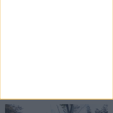
5 Αυγούστου 2026, 6:14 μμ
Παρανάλωμα του πυρός έγινε ΙΧ έξω από
το Μορφοβούνι, έσπευσε η Πυροσβεστική
(ΦΩΤΟ)
ΚΑΡΔΙΤΣΑ