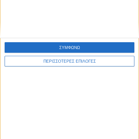
ΑΓΡΟΤΙΚΑ
Εκκινούν από σήμερα οι δηλώσεις ΟΣΔΕ-
το βάρος στην ποιότητά τους
ΣΥΜΦΩΝΩ
ΠΕΡΙΣΣΟΤΕΡΕΣ ΕΠΙΛΟΓΕΣ