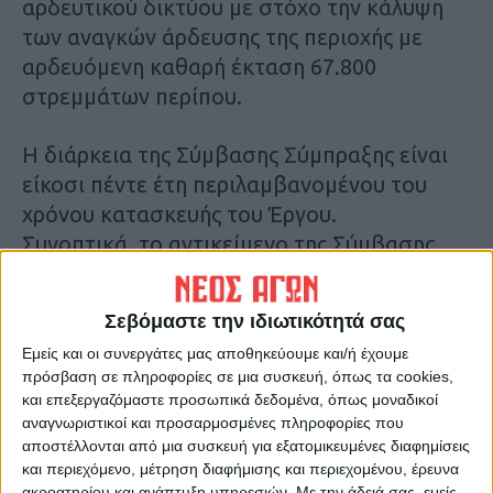
αρδευτικού δικτύου με στόχο την κάλυψη
των αναγκών άρδευσης της περιοχής με
αρδευόμενη καθαρή έκταση 67.800
στρεμμάτων περίπου.
Η διάρκεια της Σύμβασης Σύμπραξης είναι
είκοσι πέντε έτη περιλαμβανομένου του
χρόνου κατασκευής του Έργου.
Συνοπτικά, το αντικείμενο της Σύμβασης
Σύμπραξης αφορά στο σύνολό της έντεκα
επί μέρους αρδευτικά δίκτυα που θα
Σεβόμαστε την ιδιωτικότητά σας
αρδεύουν συνολικά ακαθάριστη έκταση
Εμείς και οι συνεργάτες μας αποθηκεύουμε και/ή έχουμε
περί τα 74.650 στρέμματα και καθαρή
πρόσβαση σε πληροφορίες σε μια συσκευή, όπως τα cookies,
έκταση περί τα 67.800 στρέμματα των
και επεξεργαζόμαστε προσωπικά δεδομένα, όπως μοναδικοί
παρακείμενων στον ποταμό Ενιπέα πεδινών
αναγνωριστικοί και προσαρμοσμένες πληροφορίες που
αποστέλλονται από μια συσκευή για εξατομικευμένες διαφημίσεις
εκτάσεων των αγροκτημάτων Πολυνερίου,
και περιεχόμενο, μέτρηση διαφήμισης και περιεχομένου, έρευνα
Σταυρού, Κατωχωρίου, Ελληνικού, Βρυσιών
ακροατηρίου και ανάπτυξη υπηρεσιών.
Με την άδειά σας, εμείς