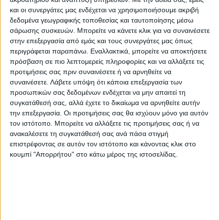
& Υπέρειας του Νομού Λάρισας, καθώς και
και οι συνεργάτες μας ενδέχεται να χρησιμοποιήσουμε ακριβή
Ορφανών, Φύλλου και Λεύκης του Νομού
δεδομένα γεωγραφικής τοποθεσίας και ταυτοποίησης μέσω
σάρωσης συσκευών. Μπορείτε να κάνετε κλικ για να συναινέσετε
Καρδίτσας, δικαιοδοσίας των Τοπικών
στην επεξεργασία από εμάς και τους συνεργάτες μας όπως
Οργανισμών Εγγείων Βελτιώσεων (ΤΟΕΒ)
περιγράφεται παραπάνω. Εναλλακτικά, μπορείτε να αποκτήσετε
Τιτανίου και Ενιπέα Φαρσάλων, καθώς και
πρόσβαση σε πιο λεπτομερείς πληροφορίες και να αλλάξετε τις
προτιμήσεις σας πριν συναινέσετε ή να αρνηθείτε να
του Δήμου Παλαμά και θα αξιοποιούν τις
συναινέσετε.
Λάβετε υπόψη ότι κάποια επεξεργασία των
υφιστάμενες γεωτρήσεις συνολικής
προσωπικών σας δεδομένων ενδέχεται να μην απαιτεί τη
δυναμικότητας περί τα 14.345 μ3/ώρα.
συγκατάθεσή σας, αλλά έχετε το δικαίωμα να αρνηθείτε αυτήν
Επιπλέον, στα δίκτυα προβλέπονται έξυπνες
την επεξεργασία. Οι προτιμήσεις σας θα ισχύουν μόνο για αυτόν
τον ιστότοπο. Μπορείτε να αλλάξετε τις προτιμήσεις σας ή να
τεχνολογίες με αισθητήρες και αυτόματους
ανακαλέσετε τη συγκατάθεσή σας ανά πάσα στιγμή
διακόπτες, για τη βελτιστοποίηση της
επιστρέφοντας σε αυτόν τον ιστότοπο και κάνοντας κλικ στο
άρδευσης και την ελαχιστοποίηση των
κουμπί "Απορρήτου" στο κάτω μέρος της ιστοσελίδας.
απωλειών νερού και των δαπανών
ενέργειας.
Τα έντεκα αυτόνομα αρδευτικά δίκτυα θα
περιλαμβάνουν τις υφιστάμενες