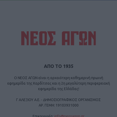
ΑΠΟ ΤΟ 1935
Ο ΝΕΟΣ ΑΓΩΝ είναι η αρχαιότερη καθημερινή πρωινή
εφημερίδα της Καρδίτσας και η 2η μεγαλύτερη περιφερειακή
εφημερίδα της Ελλάδας!
Γ ΑΛΕΞΙΟΥ Α.Ε. - ΔΗΜΟΣΙΟΓΡΑΦΙΚΟΣ ΟΡΓΑΝΙΣΜΟΣ
ΑΡ. ΓΕΜΗ: 19103931000
Επικοινωνία:
info@neosagon.gr