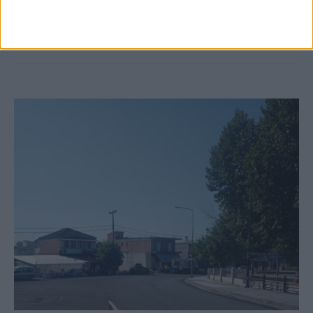
κτιρίων σε Αγναντερό και Ριζοβούνι
ΚΑΡΔΙΤΣΑ