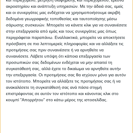
και περιεχόμενο, μέτρηση διαφήμισης και περιεχομένου, έρευνα
ΟΛΥΜΠΙΑΚΟΣ (Μπαρτζώκας): Γουόκαπ,
ακροατηρίου και ανάπτυξη υπηρεσιών.
Με την άδειά σας, εμείς
και οι συνεργάτες μας ενδέχεται να χρησιμοποιήσουμε ακριβή
Γουίλιαμς-Γκος 5 (1 τρίποντο, 5 ασίστ),
δεδομένα γεωγραφικής τοποθεσίας και ταυτοποίησης μέσω
Μήτρου-Λονγκ, Λαρεντζάκης, Βεζένκοβ 19
σάρωσης συσκευών. Μπορείτε να κάνετε κλικ για να συναινέσετε
(4/8 δίποντα, 2/3 τρίποντα, 5/6 βολές, 3
στην επεξεργασία από εμάς και τους συνεργάτες μας όπως
περιγράφεται παραπάνω. Εναλλακτικά, μπορείτε να αποκτήσετε
ριμπάουντ), Παπανικολάου 6 (3/4 δίποντα,
πρόσβαση σε πιο λεπτομερείς πληροφορίες και να αλλάξετε τις
4 ριμπάουντ), Ντόρσεϊ 2, Πίτερς 15 (3/4
προτιμήσεις σας πριν συναινέσετε ή να αρνηθείτε να
δίποντα, 2/6 τρίποντα, 3/3 βολές, 7
συναινέσετε.
Λάβετε υπόψη ότι κάποια επεξεργασία των
ριμπάουντ, 2 ασίστ), Μένσα 2, Μιλουτίνοβ
προσωπικών σας δεδομένων ενδέχεται να μην απαιτεί τη
συγκατάθεσή σας, αλλά έχετε το δικαίωμα να αρνηθείτε αυτήν
8 (4/8 δίποντα, 12 ριμπάουντ, 4 ασίστ, 3
την επεξεργασία. Οι προτιμήσεις σας θα ισχύουν μόνο για αυτόν
μπλοκ), ΜακΚίσικ 5 (1), Φουρνιέ 9 (1
τον ιστότοπο. Μπορείτε να αλλάξετε τις προτιμήσεις σας ή να
τρίποντο, 5 ασίστ)
ανακαλέσετε τη συγκατάθεσή σας ανά πάσα στιγμή
επιστρέφοντας σε αυτόν τον ιστότοπο και κάνοντας κλικ στο
κουμπί "Απορρήτου" στο κάτω μέρος της ιστοσελίδας.
ΑΣΚ (Παπανικολόπουλος): Χολ 6 (3/4
δίποντα), Χόρχλερ 4 (6 ριμπάουντ),
Καπετάκης, Λούις 14 (4/9 τρίποντα),
Δίπλαρος 5 (1/3 δίποντα, 1/3 τρίποντα, 4