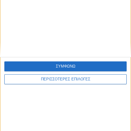
ΑΘΛΗΤΙΚΑ
Επέστρεψε ο Φράνσις Οκόρο στον ΑΣΚ!
ΣΥΜΦΩΝΩ
ΠΕΡΙΣΣΟΤΕΡΕΣ ΕΠΙΛΟΓΕΣ