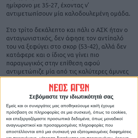
ημίχρονο με 35-27, έχοντας ν’
αντιμετωπίσουν μία καλοδουλεμένη ομάδα.
Στο τρίτο δεκάλεπτο και πάλι ο ΑΣΚ ήταν ο
ανταγωνιστικός, δεν άφησε τον αντίπαλό
του να ξεφύγει στο σκορ (53-42), αλλά δεν
κατάφερε και ο ίδιος να γίνει πιο
παραγωγικός στην επίθεση αφού
αντιμετώπιζε μία από τις καλύτερες άμυνες
της Ευρώπης!
Τελικά οι Πειραιώτες ξέφυγαν στο τέταρτο
Σεβόμαστε την ιδιωτικότητά σας
δεκάλεπτο κερδίζοντας το παιχνίδι με 71-
Εμείς και οι συνεργάτες μας αποθηκεύουμε και/ή έχουμε
54.
πρόσβαση σε πληροφορίες σε μια συσκευή, όπως τα cookies,
και επεξεργαζόμαστε προσωπικά δεδομένα, όπως μοναδικοί
αναγνωριστικοί και προσαρμοσμένες πληροφορίες που
ΤΑ ΔΕΚΑΛΕΠΤΑ: 21-14, 35-27, 53-42, 71-54
αποστέλλονται από μια συσκευή για εξατομικευμένες διαφημίσεις