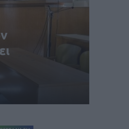
ον
ει