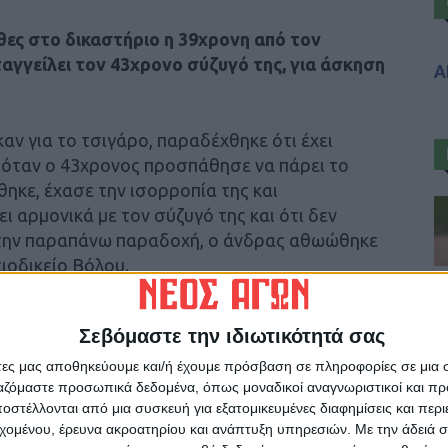
ες στο δικαστήριο η 39χρονη από τον
ταγγείλει τον 43χρονο σύζυγό της, για άσκηση
Α
ν για το τσιγάρο, παραδέχθηκε ότι έχει
, όταν ο 43χρονος προσπάθησε να πάρει το
θηκε, έχασε την ισορροπία της και
ι αρμονικά με τον σύζυγό της και ότι δεν
ά την παραπάνω παραδοχή, ο άνδρας αθωώθηκε
ιοδικείο Βόλου.
Σεβόμαστε την ιδιωτικότητά σας
άτες μας αποθηκεύουμε και/ή έχουμε πρόσβαση σε πληροφορίες σε μια
ργαζόμαστε προσωπικά δεδομένα, όπως μοναδικοί αναγνωριστικοί και 
ρίδα ΝΕΟΣ ΑΓΩΝ στο Google News!
στέλλονται από μια συσκευή για εξατομικευμένες διαφημίσεις και περ
οχή της Καρδίτσας και ευρύτερα της Θεσσαλίας
εχομένου, έρευνα ακροατηρίου και ανάπτυξη υπηρεσιών.
Με την άδειά σα