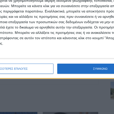
χεται να χρησιμοποιήσουμε ακριβή δεδομένα γεωγραφικής τοποθεσίας 
ών. Μπορείτε να κάνετε κλικ για να συναινέσετε στην επεξεργασία απ
ς περιγράφεται παραπάνω. Εναλλακτικά, μπορείτε να αποκτήσετε πρό
ΕΠΟΜΕΝΟ ΑΡΘΡΟ
ίες και να αλλάξετε τις προτιμήσεις σας πριν συναινέσετε ή να αρνηθεί
Εύβοια: Αγωνία για τον άνδρα που αγνοείται
ποια επεξεργασία των προσωπικών σας δεδομένων ενδέχεται να μην απ
από την κακοκαιρία - Σηκώθηκε ελικόπτερο
λά έχετε το δικαίωμα να αρνηθείτε αυτήν την επεξεργασία. Οι προτιμήσ
για την εύρεσή του
ιστότοπο. Μπορείτε να αλλάξετε τις προτιμήσεις σας ή να ανακαλέσετε
στρέφοντας σε αυτόν τον ιστότοπο και κάνοντας κλικ στο κουμπί "Απ
ς.
ΣΣΟΤΕΡΕΣ ΕΠΙΛΟΓΕΣ
ΣΥΜΦΩΝΩ
ινή Εφημερίδα της Καρδίτσας