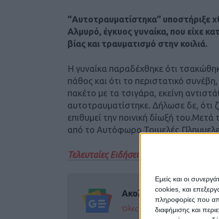
“Αυτοτραυματίστηκα” υποστήριξε χθ
Αλμυρό, έγκυος γυναίκα, που είχε κα
βίας και τραυματισμό στην κοιλιά.
Η γυναίκα παραδέχθηκε ότι τσακώθηκα
πάθος και ότι το περιστατικό συνέβη
πακέτο με τα τσιγάρα, εκείνη αντιστά
αυτοτραυματίστηκε. Δήλωσε δε, ότι ζε
επιθυμεί την ποινική δίωξή του.Μετ
από το Αυτόφωρο Τριμελές Πλημμελε
Τελευταίες Ειδήσεις Σήμερα
Εμείς και οι συνεργ
cookies, και επεξε
Ακολούθησε την εφημε
πληροφορίες που απο
Όλες οι εξελίξεις στην περι
διαφήμισης και περι