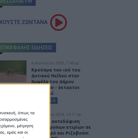
ΘΕΣΣΑΛΙΑ FM
ΚΟΥΣΤΕ ΖΩΝΤΑΝΑ
ΕΠΙΚΕΦΑΛΗΣ ΕΙΔΗΣΕΙΣ
6 Αυγούστου 2026, 7:48 μμ
Κρούσμα του ιού του
Δυτικού Νείλου στην
Κυψέλη του Δήμου
Σοφάδων - έκτακτοι
ψεκασμοί
ΚΑΡΔΙΤΣΑ
 συσκευή, όπως τα
6 Αυγούστου 2026, 10:11 πμ
προσαρμοσμένες
Ξεκινά η κατεδάφιση
ιεχόμενο, μέτρηση
ετοιμόρροπων κτιρίων σε
ς, εμείς και οι
Αγναντερό και Ριζοβούνι