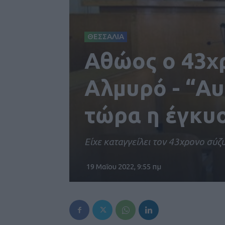
ΘΕΣΣΑΛΙΑ
Αθώος ο 43χ
Αλμυρό - “Αυ
τώρα η έγκυο
Eίχε καταγγείλει τον 43χρονο σύζυ
19 Μαΐου 2022, 9:55 πμ