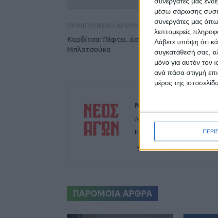
συνεργάτες μας ενδέ
μέσω σάρωσης συσκευ
συνεργάτες μας όπω
ΠΡΟΗΓΟΥΜΕΝΟ ΑΡΘΡΟ
λεπτομερείς πληροφορ
Καρδίτσα: Πέφτει...άσφαλτος στην οδό
Λάβετε υπόψη ότι κά
Μπλατσούκα
συγκατάθεσή σας, αλ
μόνο για αυτόν τον 
ανά πάσα στιγμή επι
μέρος της ιστοσελίδα
ΝΕΟΣ ΑΓΩΝ
https://neosagon.gr
ΠΕΡΙ
Η Αρχαιότερη Καθημερινή Πρω
ΠΑΡΟΜΟΙΑ ΑΡΘΡΑ