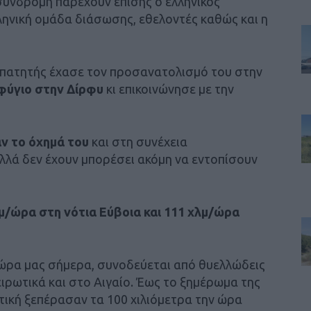
υνδρομή παρέχουν επίσης ο ελληνικός
ληνική ομάδα διάσωσης, εθελοντές καθώς και η
ριπατητής έχασε τον προσανατολισμό του στην
αφύγιο στην Δίρφυ
κι επικοινώνησε με την
ν το όχημά του
και στη συνέχεια
λλά δεν έχουν μπορέσει ακόμη να εντοπίσουν
μ/ώρα στη νότια Εύβοια και 111 χλμ/ώρα
ώρα μας σήμερα, συνοδεύεται από θυελλώδεις
ειρωτικά και στο Αιγαίο. Έως το ξημέρωμα της
τική ξεπέρασαν τα 100 χιλιόμετρα την ώρα