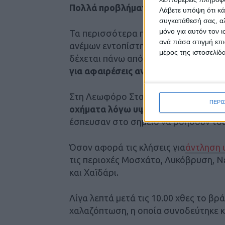
Πολλά προβλήματα λόγω της κακοκαι
Λάβετε υπόψη ότι κά
συγκατάθεσή σας, αλ
μόνο για αυτόν τον 
Τα περισσότερα προβλήματα λόγω τη
ανά πάσα στιγμή επι
ανέμων εντοπίστηκαν στην Αττική, μ
μέρος της ιστοσελίδα
δέχεται πάνω από
150 κλήσεις για κο
για αφαιρέσεις αντικειμένων
.
Στη Λεωφόρο Σταμάτας στο ύψος της 
ΠΕΡΙ
οχήματα λόγω υψηλής στάθμης
των 
έσπευσαν στο σημείο να βοηθούν του
Όσον αφορά τις κλήσεις για
άντληση 
τις περιοχές Μοσχάτο, Λυκόβρυση, Ν
και Χαϊδάρι.
Λίγα λεπτά μετά τις 10.00 χθες το βρ
χαλαζόπτωση, η οποία συνοδεύτηκε κ