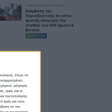
5 Αυγούστου 2026, 6:01 μμ
Επέμβαση της
Πυροσβεστικής σε εστία
φωτιάς πίσω από τον
σταθμό του ΟΣΕ (φωτο &
βιντεο)
ΚΑΡΔΙΤΣΑ
 συσκευή, όπως τα
προσαρμοσμένες
ιεχόμενο, μέτρηση
ς, εμείς και οι
και ταυτοποίησης
ό εμάς και τους
σβαση σε πιο
τε να συναινέσετε.