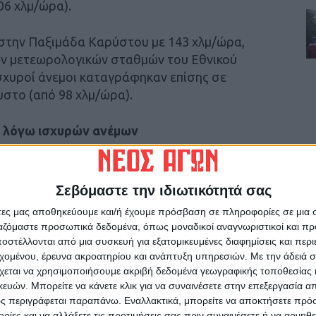
06 χλμ/ώρα).
 στην Παξιμάδα Καρύστου με 143 χλμ/ώρα,
ν μετεωρολογικών σταθμών του Εθνικού
σχυροί άνεμοι καταγράφηκαν επίσης σε
υστο (από 98 χλμ/ώρα).
υ λόγω ισχυρών ανέμων
τον Πατραϊκό και τον Κορινθιακό Κόλπο, με
τικό απόπλου για τα φέρι-μποτ που εκτελούν
Σεβόμαστε την ιδιωτικότητά σας
ρίου.
άτες μας αποθηκεύουμε και/ή έχουμε πρόσβαση σε πληροφορίες σε μια
ργαζόμαστε προσωπικά δεδομένα, όπως μοναδικοί αναγνωριστικοί και 
 λόγω των ανέμων, ισχύουν περιορισμοί στην
στέλλονται από μια συσκευή για εξατομικευμένες διαφημίσεις και περ
γέφυρα Ρίου-Αντιρρίου. Συγκεκριμένα,
εχομένου, έρευνα ακροατηρίου και ανάπτυξη υπηρεσιών.
Με την άδειά σα
χεται να χρησιμοποιήσουμε ακριβή δεδομένα γεωγραφικής τοποθεσίας 
σε δίκυκλα, σε τροχόσπιτα και σε οχήματα
ών. Μπορείτε να κάνετε κλικ για να συναινέσετε στην επεξεργασία απ
ς περιγράφεται παραπάνω. Εναλλακτικά, μπορείτε να αποκτήσετε πρό
ίες και να αλλάξετε τις προτιμήσεις σας πριν συναινέσετε ή να αρνηθεί