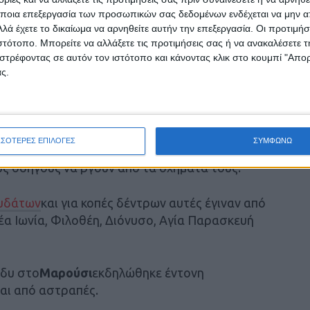
ρία και στην Αττική
ποια επεξεργασία των προσωπικών σας δεδομένων ενδέχεται να μην απ
λά έχετε το δικαίωμα να αρνηθείτε αυτήν την επεξεργασία. Οι προτιμήσ
ιστότοπο. Μπορείτε να αλλάξετε τις προτιμήσεις σας ή να ανακαλέσετε
ς έντονης βροχόπτωσης και των ισχυρών
στρέφοντας σε αυτόν τον ιστότοπο και κάνοντας κλικ στο κουμπί "Απ
ε την πυροσβεστική μέχρι τα ξημερώματα να
ς.
πές δέντρων, 11 για αντλήσεις υδάτων και 20
25ης Μαρτίου χθες είχαν ακινητοποιηθεί
5
ΣΣΟΤΕΡΕΣ ΕΠΙΛΟΓΕΣ
ΣΥΜΦΩΝΩ
υδάτων, με τις πυροσβεστικές δυνάμεις που
ς οδηγούς να βγουν από τα οχήματά τους.
υδάτων
και για κοπές δέντρων αυτές έγιναν από
έα Ιωνία, Φιλοθέη, Διόνυσο, Αγία Παρασκευή
άδυ στο
Μαρούσι
εκδηλώθηκε έντονη
αι από αστραπές.