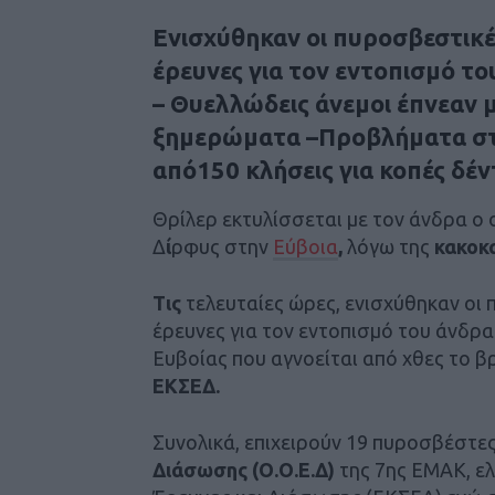
Ενισχύθηκαν οι πυροσβεστικές
έρευνες για τον εντοπισμό το
– Θυελλώδεις άνεμοι έπνεαν 
ξημερώματα –Προβλήματα στ
από150 κλήσεις για κοπές δέ
Θρίλερ εκτυλίσσεται με τον άνδρα ο 
Δ
ί
ρφυς στην
Εύβοια
,
λόγω της
κακοκα
Τις
τελευταίες ώρες, ενισχύθηκαν οι 
έρευνες για τον εντοπισμό του άνδρα
Ευβοίας που αγνοείται από χθες το β
ΕΚΣΕΔ.
Συνολικά, επιχειρούν 19 πυροσβέστες
Διάσωσης (Ο.Ο.Ε.Δ)
της 7ης ΕΜΑΚ, ελ