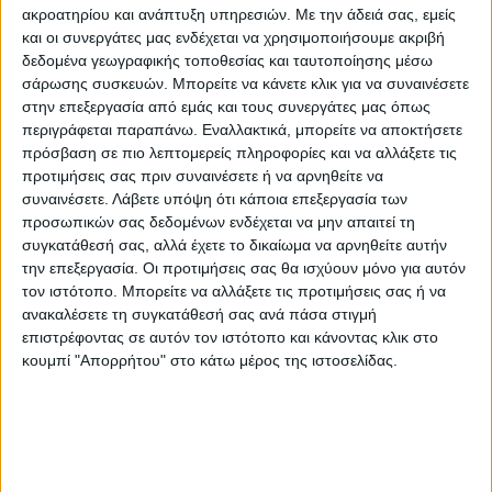
ακροατηρίου και ανάπτυξη υπηρεσιών.
Με την άδειά σας, εμείς
και οι συνεργάτες μας ενδέχεται να χρησιμοποιήσουμε ακριβή
δεδομένα γεωγραφικής τοποθεσίας και ταυτοποίησης μέσω
σάρωσης συσκευών. Μπορείτε να κάνετε κλικ για να συναινέσετε
στην επεξεργασία από εμάς και τους συνεργάτες μας όπως
περιγράφεται παραπάνω. Εναλλακτικά, μπορείτε να αποκτήσετε
πρόσβαση σε πιο λεπτομερείς πληροφορίες και να αλλάξετε τις
προτιμήσεις σας πριν συναινέσετε ή να αρνηθείτε να
συναινέσετε.
Λάβετε υπόψη ότι κάποια επεξεργασία των
ΘΕΜΑ ΤΗΣ ΗΜΕΡΑΣ
προσωπικών σας δεδομένων ενδέχεται να μην απαιτεί τη
συγκατάθεσή σας, αλλά έχετε το δικαίωμα να αρνηθείτε αυτήν
Θέμα ημέρας : Οι συνταξιούχοι ζητούν να
την επεξεργασία. Οι προτιμήσεις σας θα ισχύουν μόνο για αυτόν
επιστραφεί η 13η σύνταξη. Συμφωνείτε;
τον ιστότοπο. Μπορείτε να αλλάξετε τις προτιμήσεις σας ή να
ανακαλέσετε τη συγκατάθεσή σας ανά πάσα στιγμή
επιστρέφοντας σε αυτόν τον ιστότοπο και κάνοντας κλικ στο
κουμπί "Απορρήτου" στο κάτω μέρος της ιστοσελίδας.