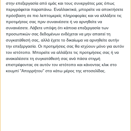
στην επεξεργασία από εμάς και τους συνεργάτες μας όπως
γνώσεις, η εμπειρία, οι γνωριμίες, η επαφή
περιγράφεται παραπάνω. Εναλλακτικά, μπορείτε να αποκτήσετε
με την καινοτομία και η διεθνής εμπειρία
πρόσβαση σε πιο λεπτομερείς πληροφορίες και να αλλάξετε τις
που έχουν οι καθηγητές, δυνητικά μπορεί να
προτιμήσεις σας πριν συναινέσετε ή να αρνηθείτε να
συναινέσετε.
Λάβετε υπόψη ότι κάποια επεξεργασία των
αποτελέσουν ισχυρά εργαλεία για την
προσωπικών σας δεδομένων ενδέχεται να μην απαιτεί τη
Ανάπτυξη της Λίμνης Πλαστήρα.
συγκατάθεσή σας, αλλά έχετε το δικαίωμα να αρνηθείτε αυτήν
την επεξεργασία. Οι προτιμήσεις σας θα ισχύουν μόνο για αυτόν
Αναλυτικότερα στην έντυπη έκδοση του «Νέου
τον ιστότοπο. Μπορείτε να αλλάξετε τις προτιμήσεις σας ή να
ανακαλέσετε τη συγκατάθεσή σας ανά πάσα στιγμή
Αγώνα»
επιστρέφοντας σε αυτόν τον ιστότοπο και κάνοντας κλικ στο
κουμπί "Απορρήτου" στο κάτω μέρος της ιστοσελίδας.
Τελευταίες Ειδήσεις Σήμερα
Ακολούθησε την εφημερίδα ΝΕΟΣ
ΑΓΩΝ στο Google News!
Όλες οι εξελίξεις στην περιοχή της
Καρδίτσας και ευρύτερα της Θεσσαλίας