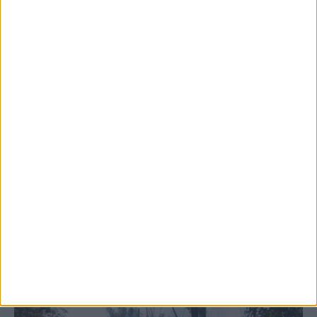
5 Αυγούστου 2026, 6:14 μμ
Παρανάλωμα του πυρός έγινε ΙΧ έξω από
το Μορφοβούνι, έσπευσε η Πυροσβεστική
(ΦΩΤΟ)
ΚΑΡΔΙΤΣΑ