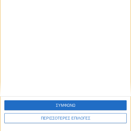
ΚΑΡΔΙΤΣΑ
Έργο καθαρισμού του Ρογόζινου και
αποκατάστασης των αναχωμάτων
ΣΥΜΦΩΝΩ
ΠΕΡΙΣΣΟΤΕΡΕΣ ΕΠΙΛΟΓΕΣ