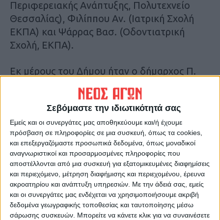
Περιφερειακής Ανάπτυξης, Πολυτεχνείο
Θεσσαλίας), Φιλίππου Αν. (Ιατρική Σχολή
ΕΚΠΑ) και Ψάρρας Βασ. (Οδοντιατρική
Σχολή, ΕΚΠΑ).
Εκ μέρους του Δήμου ήταν ο δήμαρχος Π.
Νάνος, ο αντιδήμαρχος Μηλίτσης Αλέξ., η
Δημοτική Σύμβουλος Ποδηματά Ι., η ειδική
Σεβόμαστε την ιδιωτικότητά σας
συνεργάτιδα Μ. Ποδηματά και η κ. Χρ.
Τσιαμαντά διοικητικό στέλεχος του δήμου.
Εμείς και οι συνεργάτες μας αποθηκεύουμε και/ή έχουμε
πρόσβαση σε πληροφορίες σε μια συσκευή, όπως τα cookies,
και επεξεργαζόμαστε προσωπικά δεδομένα, όπως μοναδικοί
Τους καθηγητές καλωσόρισε και
αναγνωριστικοί και προσαρμοσμένες πληροφορίες που
ευχαρίστησε ο δήμαρχος, ο οποίος ανέφερε
αποστέλλονται από μια συσκευή για εξατομικευμένες διαφημίσεις
και περιεχόμενο, μέτρηση διαφήμισης και περιεχομένου, έρευνα
ότι οι δημότες Λίμνης Πλαστήρα –
ακροατηρίου και ανάπτυξη υπηρεσιών.
Με την άδειά σας, εμείς
καθηγητές Πανεπιστημίων στην Ελλάδα και
και οι συνεργάτες μας ενδέχεται να χρησιμοποιήσουμε ακριβή
το εξωτερικό, αποτελούν πολύτιμο
δεδομένα γεωγραφικής τοποθεσίας και ταυτοποίησης μέσω
ανθρώπινο κεφάλαιο. Οι εξειδικευμένες
σάρωσης συσκευών. Μπορείτε να κάνετε κλικ για να συναινέσετε