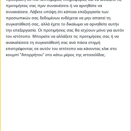
προτιμήσεις σας πριν συναινέσετε ή να αρνηθείτε να
Όλες οι εξελίξεις στην περιοχή της
συναινέσετε.
Λάβετε υπόψη ότι κάποια επεξεργασία των
Καρδίτσας και ευρύτερα της Θεσσαλίας
προσωπικών σας δεδομένων ενδέχεται να μην απαιτεί τη
συγκατάθεσή σας, αλλά έχετε το δικαίωμα να αρνηθείτε αυτήν
την επεξεργασία. Οι προτιμήσεις σας θα ισχύουν μόνο για αυτόν
ΠΡΟΗΓΟΥΜΕΝΟ ΑΡΘΡΟ
ΕΠΟΜΕΝΟ ΑΡΘΡΟ
τον ιστότοπο. Μπορείτε να αλλάξετε τις προτιμήσεις σας ή να
Σε απόγνωση οι
Επίσκεψη τριών
ανακαλέσετε τη συγκατάθεσή σας ανά πάσα στιγμή
κτηνοτρόφοι της Δυτ.
εκπαιδευτικών από το
επιστρέφοντας σε αυτόν τον ιστότοπο και κάνοντας κλικ στο
Θεσσαλίας
Πανεπιστήμιο Καρελίας
κουμπί "Απορρήτου" στο κάτω μέρος της ιστοσελίδας.
Εφαρμοσμένων Επιστημών
της Φινλανδίας
ΝΕΟΣ ΑΓΩΝ
https://neosagon.gr