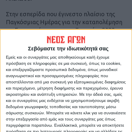
Στην εσπερίδα που έγινεστο πλαίσιο της
Παγκόσμιας Ημέρας για την καταπολέμηση
τηςΕρημοποίησης και της Ξηρασίας 2022 το
θέμα ήταν: «Η Θεσσαλία μπροστά
σεαπειλές & ευκαιρίες απότην δραματική
Σεβόμαστε την ιδιωτικότητά σας
κλιματική,ενεργειακή & διατροφικήκρίση,
Εμείς και οι συνεργάτες μας αποθηκεύουμε και/ή έχουμε
που βιώνουμε».
πρόσβαση σε πληροφορίες σε μια συσκευή, όπως τα cookies,
και επεξεργαζόμαστε προσωπικά δεδομένα, όπως μοναδικοί
αναγνωριστικοί και προσαρμοσμένες πληροφορίες που
Αναλυτικότερα στην έντυπη έκδοση του «Νέου
αποστέλλονται από μια συσκευή για εξατομικευμένες διαφημίσεις
Αγώνα»
και περιεχόμενο, μέτρηση διαφήμισης και περιεχομένου, έρευνα
ακροατηρίου και ανάπτυξη υπηρεσιών.
Με την άδειά σας, εμείς
Τελευταίες Ειδήσεις Σήμερα
και οι συνεργάτες μας ενδέχεται να χρησιμοποιήσουμε ακριβή
δεδομένα γεωγραφικής τοποθεσίας και ταυτοποίησης μέσω
σάρωσης συσκευών. Μπορείτε να κάνετε κλικ για να συναινέσετε
στην επεξεργασία από εμάς και τους συνεργάτες μας όπως
Ακολούθησε την εφημερίδα ΝΕΟΣ
περιγράφεται παραπάνω. Εναλλακτικά, μπορείτε να αποκτήσετε
ΑΓΩΝ στο Google News!
πρόσβαση σε πιο λεπτομερείς πληροφορίες και να αλλάξετε τις