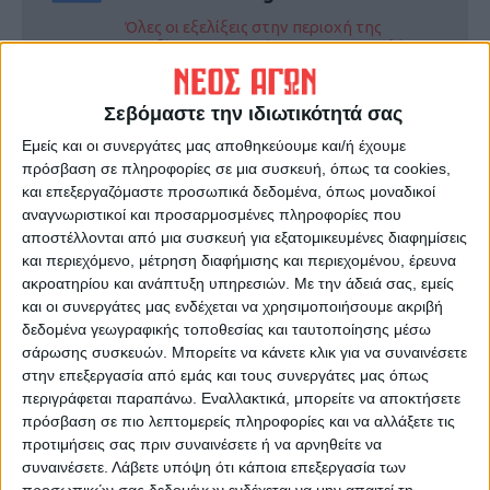
Όλες οι εξελίξεις στην περιοχή της
Καρδίτσας και ευρύτερα της Θεσσαλίας
Σεβόμαστε την ιδιωτικότητά σας
ΠΡΟΗΓΟΥΜΕΝΟ ΑΡΘΡΟ
ΕΠΟΜΕΝΟ ΑΡΘΡΟ
Εμείς και οι συνεργάτες μας αποθηκεύουμε και/ή έχουμε
Οι κινήσεις που αναμένονται
«Χωρίς έργα η Θεσσαλία
πρόσβαση σε πληροφορίες σε μια συσκευή, όπως τα cookies,
για την Αναγέννηση της νέας
οδηγείται σε ερημοποίηση»
και επεξεργαζόμαστε προσωπικά δεδομένα, όπως μοναδικοί
σεζόν
αναγνωριστικοί και προσαρμοσμένες πληροφορίες που
αποστέλλονται από μια συσκευή για εξατομικευμένες διαφημίσεις
και περιεχόμενο, μέτρηση διαφήμισης και περιεχομένου, έρευνα
ακροατηρίου και ανάπτυξη υπηρεσιών.
Με την άδειά σας, εμείς
και οι συνεργάτες μας ενδέχεται να χρησιμοποιήσουμε ακριβή
δεδομένα γεωγραφικής τοποθεσίας και ταυτοποίησης μέσω
σάρωσης συσκευών. Μπορείτε να κάνετε κλικ για να συναινέσετε
στην επεξεργασία από εμάς και τους συνεργάτες μας όπως
περιγράφεται παραπάνω. Εναλλακτικά, μπορείτε να αποκτήσετε
ΝΕΟΣ ΑΓΩΝ
πρόσβαση σε πιο λεπτομερείς πληροφορίες και να αλλάξετε τις
προτιμήσεις σας πριν συναινέσετε ή να αρνηθείτε να
https://neosagon.gr
συναινέσετε.
Λάβετε υπόψη ότι κάποια επεξεργασία των
Η Αρχαιότερη Καθημερινή Πρωινή Εφημερίδα της Καρδίτσας