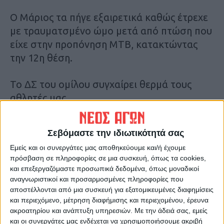
Ο Μάριος τα πήγε εξαιρετικά καθώς έτρεχε
με τραυματσμένο ώμο μετά από πτώση που
είχε στην προπόνηση ΜΤΒ, κατακτώντας
την 12η θέση.
Το ΔΣ του ομίλου συγχαίρει θερμά τους
αθλητές μας.
Θερμές ευχαριστίες στον Ποδηλατικό
Σεβόμαστε την ιδιωτικότητά σας
αθλητικό όμιλο Ιωαννίνων για την αμέριστη
Εμείς και οι συνεργάτες μας αποθηκεύουμε και/ή έχουμε
συμπαράσταση στους αθλητές μας και εν
πρόσβαση σε πληροφορίες σε μια συσκευή, όπως τα cookies,
γένει στον όμιλό μας. Επίσης, θα θέλαμε να
και επεξεργαζόμαστε προσωπικά δεδομένα, όπως μοναδικοί
ευχαριστήσουμε την διοργανώτρια ομάδα
αναγνωριστικοί και προσαρμοσμένες πληροφορίες που
αποστέλλονται από μια συσκευή για εξατομικευμένες διαφημίσεις
για την φιλοξενία που μας προσέφερε.
και περιεχόμενο, μέτρηση διαφήμισης και περιεχομένου, έρευνα
ακροατηρίου και ανάπτυξη υπηρεσιών.
Με την άδειά σας, εμείς
Με τιμή
και οι συνεργάτες μας ενδέχεται να χρησιμοποιήσουμε ακριβή