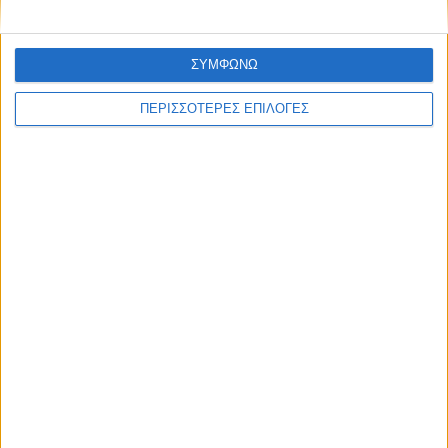
ΣΥΜΦΩΝΩ
ΠΕΡΙΣΣΟΤΕΡΕΣ ΕΠΙΛΟΓΕΣ
ΑΘΛΗΤΙΚΑ
Στο Πρόγραμμα της Περιφέρειας
Θεσσαλίας η κερκίδα στο γήπεδο του
Μασχολουρίου