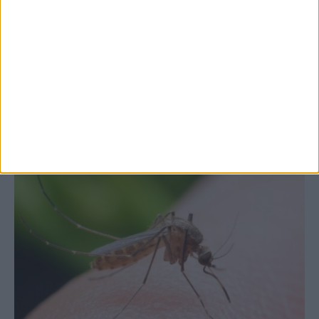
7 Αυγούστου 2026, 10:52 πμ
Θετικό το εμπορικό ισοζύγιο στη
Θεσσαλία, με την Καρδίτσα όμως ουραγό
στις εξαγωγές (πίνακες)
ΚΑΡΔΙΤΣΑ