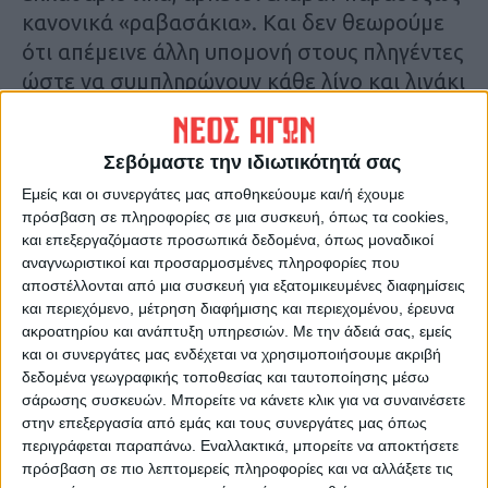
κανονικά «ραβασάκια». Και δεν θεωρούμε
ότι απέμεινε άλλη υπομονή στους πληγέντες
ώστε να συμπληρώνουν κάθε λίγο και λιγάκι
αιτήσεις και να συλλέγουν έγγραφα –
δικαιολογητικά για κάθε διαδικασία.
Σεβόμαστε την ιδιωτικότητά σας
Ασφαλώς πρέπει να ακολουθείται μια σειρά
Εμείς και οι συνεργάτες μας αποθηκεύουμε και/ή έχουμε
ενεργειών για πλήρη διαφάνεια και ισότιμη
πρόσβαση σε πληροφορίες σε μια συσκευή, όπως τα cookies,
δικαιοσύνη στο θέμα των αποζημιώσεων,
και επεξεργαζόμαστε προσωπικά δεδομένα, όπως μοναδικοί
αλλά ακατανόητο εξίσου ότι πρέπει να
αναγνωριστικοί και προσαρμοσμένες πληροφορίες που
αποδεικνύουν τα αυτονόητα.
αποστέλλονται από μια συσκευή για εξατομικευμένες διαφημίσεις
και περιεχόμενο, μέτρηση διαφήμισης και περιεχομένου, έρευνα
Δ.Γ.
ακροατηρίου και ανάπτυξη υπηρεσιών.
Με την άδειά σας, εμείς
και οι συνεργάτες μας ενδέχεται να χρησιμοποιήσουμε ακριβή
Τελευταίες Ειδήσεις Σήμερα
δεδομένα γεωγραφικής τοποθεσίας και ταυτοποίησης μέσω
σάρωσης συσκευών. Μπορείτε να κάνετε κλικ για να συναινέσετε
στην επεξεργασία από εμάς και τους συνεργάτες μας όπως
περιγράφεται παραπάνω. Εναλλακτικά, μπορείτε να αποκτήσετε
Ακολούθησε την εφημερίδα ΝΕΟΣ
πρόσβαση σε πιο λεπτομερείς πληροφορίες και να αλλάξετε τις
ΑΓΩΝ στο Google News!