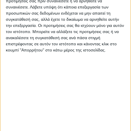
προτιμήσεις σας πριν συναινέσετε ή να αρνηθείτε να
Όλες οι εξελίξεις στην περιοχή της
συναινέσετε.
Λάβετε υπόψη ότι κάποια επεξεργασία των
Καρδίτσας και ευρύτερα της Θεσσαλίας
προσωπικών σας δεδομένων ενδέχεται να μην απαιτεί τη
συγκατάθεσή σας, αλλά έχετε το δικαίωμα να αρνηθείτε αυτήν
την επεξεργασία. Οι προτιμήσεις σας θα ισχύουν μόνο για αυτόν
τον ιστότοπο. Μπορείτε να αλλάξετε τις προτιμήσεις σας ή να
ΠΡΟΗΓΟΥΜΕΝΟ ΑΡΘΡΟ
ΕΠΟΜΕΝΟ ΑΡΘΡΟ
ανακαλέσετε τη συγκατάθεσή σας ανά πάσα στιγμή
Δρομολόγια εξπρές χωρίς
Στο... μικροσκόπιο τα έργα
επιστρέφοντας σε αυτόν τον ιστότοπο και κάνοντας κλικ στο
στάση
ανάπλασης σε Βάλβη και
κουμπί "Απορρήτου" στο κάτω μέρος της ιστοσελίδας.
Δημοτική Αγορά
ΝΕΟΣ ΑΓΩΝ
https://neosagon.gr
Η Αρχαιότερη Καθημερινή Πρωινή Εφημερίδα της Καρδίτσας