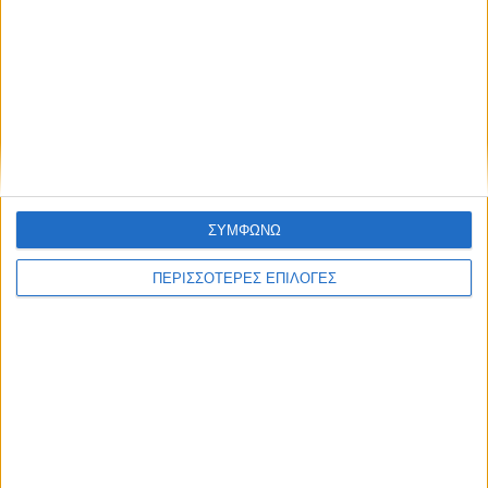
ΠΟΛΙΤΙΣΜΟΣ
Η ανανέωση της παραχώρησης χρήσης
έβαλε «τρικλοποδιά» στο έργο των
αποκαταστάσεων στην πλαζ Πεζούλας
ΣΥΜΦΩΝΩ
ΠΕΡΙΣΣΟΤΕΡΕΣ ΕΠΙΛΟΓΕΣ