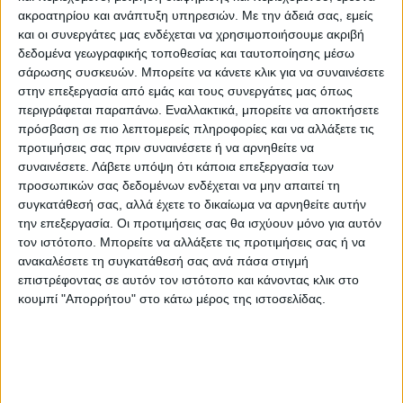
σπίτια τους γρήγορα!!! Τέλος μοιράσαμε σε
ακροατηρίου και ανάπτυξη υπηρεσιών.
Με την άδειά σας, εμείς
και οι συνεργάτες μας ενδέχεται να χρησιμοποιήσουμε ακριβή
όλα τα παιδιά σελιδοδείκτες, ώστε να τους
δεδομένα γεωγραφικής τοποθεσίας και ταυτοποίησης μέσω
χρησιμοποιούν καθημερινά και να μην
σάρωσης συσκευών. Μπορείτε να κάνετε κλικ για να συναινέσετε
«πληγώνουν» τα βιβλία τους!!!
στην επεξεργασία από εμάς και τους συνεργάτες μας όπως
περιγράφεται παραπάνω. Εναλλακτικά, μπορείτε να αποκτήσετε
Ευχαριστούμε τη Διεύθυνση Πρωτοβάθμιας
πρόσβαση σε πιο λεπτομερείς πληροφορίες και να αλλάξετε τις
Εκπαίδευσης Καρδίτσας και το Διευθυντή
προτιμήσεις σας πριν συναινέσετε ή να αρνηθείτε να
Κύριο Κωνσταντίνο Γκόλτσο, που μας
συναινέσετε.
Λάβετε υπόψη ότι κάποια επεξεργασία των
έδωσαν την άδεια να επισκεφτούμε τα
προσωπικών σας δεδομένων ενδέχεται να μην απαιτεί τη
συγκατάθεσή σας, αλλά έχετε το δικαίωμα να αρνηθείτε αυτήν
παρακάτω σχολεία και φυσικά τους
την επεξεργασία. Οι προτιμήσεις σας θα ισχύουν μόνο για αυτόν
Διευθυντές/ντριες των Δημοτικών Σχολείων
τον ιστότοπο. Μπορείτε να αλλάξετε τις προτιμήσεις σας ή να
που με χαρά μας δέχτηκαν… 3ο Δημοτικό
ανακαλέσετε τη συγκατάθεσή σας ανά πάσα στιγμή
επιστρέφοντας σε αυτόν τον ιστότοπο και κάνοντας κλικ στο
Σχολείο Παλαμά (όπου φιλοξενούνται οι
κουμπί "Απορρήτου" στο κάτω μέρος της ιστοσελίδας.
μαθητές από το Δημοτικό Σχολείο Βλοχού),
Δημοτικό Σχολείο Αγίας Τριάδας, Δημοτικό
Σχολείο Προαστίου (φοιτούν οι μαθητές της
Μεταμόρφωσης), Δημοτικό Σχολείο