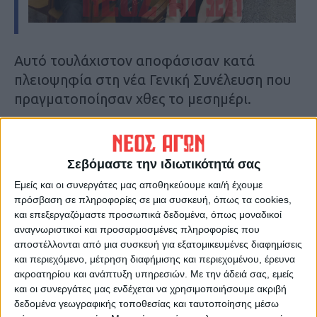
Αυτό τουλάχιστον αποφάσισαν κατά
πλειοψηφία στη νέα Γενική Συνέλευση που
πραγματοποίησαν χθες το μεσημέρι.
Ο πρόεδρος του Δικηγορικού Συλλόγου
Καρδίτσας κ. Γ. Ανυφαντής ενημέρωσε τους
Σεβόμαστε την ιδιωτικότητά σας
συναδέλφους του για τις εξελίξεις,
Εμείς και οι συνεργάτες μας αποθηκεύουμε και/ή έχουμε
σημειώνοντας ότι η κυβέρνηση μέχρι
πρόσβαση σε πληροφορίες σε μια συσκευή, όπως τα cookies,
σήμερα ουδεμία πρωτοβουλία ανέλαβε για
και επεξεργαζόμαστε προσωπικά δεδομένα, όπως μοναδικοί
την υλοποίηση των δεσμεύσεων του
αναγνωριστικοί και προσαρμοσμένες πληροφορίες που
αποστέλλονται από μια συσκευή για εξατομικευμένες διαφημίσεις
Υπουργού Δικαιοσύνης. Επιπλέον ο κ.
και περιεχόμενο, μέτρηση διαφήμισης και περιεχομένου, έρευνα
Ανυφαντής αναφέρθηκε και στην της
ακροατηρίου και ανάπτυξη υπηρεσιών.
Με την άδειά σας, εμείς
ολομέλειας για συνέχιση των
και οι συνεργάτες μας ενδέχεται να χρησιμοποιήσουμε ακριβή
δεδομένα γεωγραφικής τοποθεσίας και ταυτοποίησης μέσω
κινητοποιήσεων. Αν και υπήρξε πρόταση για