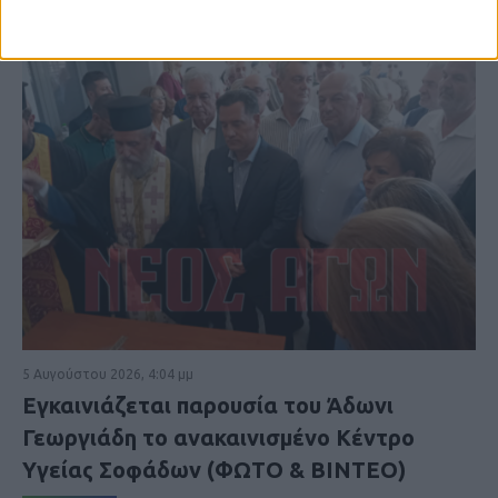
5 Αυγούστου 2026, 4:04 μμ
Εγκαινιάζεται παρουσία του Άδωνι
Γεωργιάδη το ανακαινισμένο Κέντρο
Υγείας Σοφάδων (ΦΩΤΟ & ΒΙΝΤΕΟ)