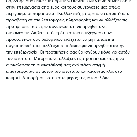
σάρωσης συσκευών. Μπορείτε να κάνετε κλικ για να συναινέσετε
αποχή μόνο από τα ποινικά δικαστήρια
στην επεξεργασία από εμάς και τους συνεργάτες μας όπως
τελικά οι δικηγόροι της Καρδίτσας
περιγράφεται παραπάνω. Εναλλακτικά, μπορείτε να αποκτήσετε
αποφάσισαν κατά πλειοψηφία να απέχουν
πρόσβαση σε πιο λεπτομερείς πληροφορίες και να αλλάξετε τις
προτιμήσεις σας πριν συναινέσετε ή να αρνηθείτε να
από όλα τα ακροατήρια.
συναινέσετε.
Λάβετε υπόψη ότι κάποια επεξεργασία των
προσωπικών σας δεδομένων ενδέχεται να μην απαιτεί τη
Οι δικηγόροι έχουν θέσει το πλαίσιο της
συγκατάθεσή σας, αλλά έχετε το δικαίωμα να αρνηθείτε αυτήν
την επεξεργασία. Οι προτιμήσεις σας θα ισχύουν μόνο για αυτόν
διεκδίκησης για την ικανοποίηση των
τον ιστότοπο. Μπορείτε να αλλάξετε τις προτιμήσεις σας ή να
πάγιων αιτημάτων του δικηγορικού
ανακαλέσετε τη συγκατάθεσή σας ανά πάσα στιγμή
σώματος.
επιστρέφοντας σε αυτόν τον ιστότοπο και κάνοντας κλικ στο
κουμπί "Απορρήτου" στο κάτω μέρος της ιστοσελίδας.
Αναλυτικότερα στην εφημερίδα Νέος
Αγών
Τελευταίες Ειδήσεις Σήμερα
Ακολούθησε την εφημερίδα ΝΕΟΣ