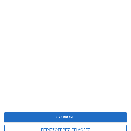
ΚΑΡΔΙΤΣΑ
Άρχισε η ιερακοθηρία στο Παυσίλυπο για
τα κορακοειδή (ΒΙΝΤΕΟ)
ΣΥΜΦΩΝΩ
ΠΕΡΙΣΣΟΤΕΡΕΣ ΕΠΙΛΟΓΕΣ