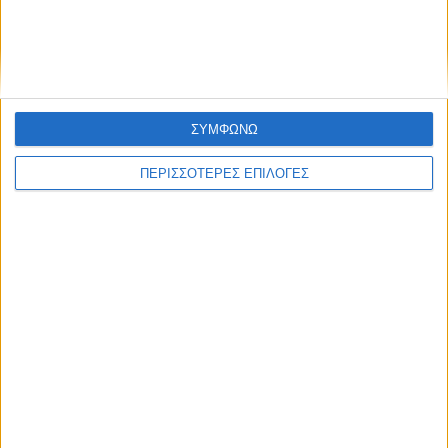
ΓΝΩΜΕΣ & ΣΧΟΛΙΑ
Χρειάζεται επισκευή
ΣΥΜΦΩΝΩ
ΠΕΡΙΣΣΟΤΕΡΕΣ ΕΠΙΛΟΓΕΣ
ΘΕΣΣΑΛΙΑ FM
ΑΚΟΥΣΤΕ ΖΩΝΤΑΝΑ
ΕΠΙΚΕΦΑΛΗΣ ΕΙΔΗΣΕΙΣ