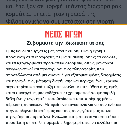
και έπαιξαν σε μορφή μπάντας διάφορα ροκ
κομμάτια. Έπειτα ήταν η σειρά της
Φιλαρμονικής να συμμετάσχει στη γιορτή
λήξης με μελωδίες μεγάλων Ελλήνων
μουσικοσυνθετών, μαζί με την χορωδία
Σεβόμαστε την ιδιωτικότητά σας
«Parenthesis».
Εμείς και οι συνεργάτες μας αποθηκεύουμε και/ή έχουμε
πρόσβαση σε πληροφορίες σε μια συσκευή, όπως τα cookies,
Μάλιστα έγινε και μια σύντομη παρουσίαση
και επεξεργαζόμαστε προσωπικά δεδομένα, όπως μοναδικοί
των συμβολικών έργων που προέκυψαν
αναγνωριστικοί και προσαρμοσμένες πληροφορίες που
μετά τις δράσεις, όπως ένα λάβαρο που
αποστέλλονται από μια συσκευή για εξατομικευμένες διαφημίσεις
και περιεχόμενο, μέτρηση διαφήμισης και περιεχομένου, έρευνα
απεικόνιζε ένα πολύχρωμο, ζωντανό
ακροατηρίου και ανάπτυξη υπηρεσιών.
Με την άδειά σας, εμείς
«Δέντρο της ζωής», αλλά και ένα γλυπτό
και οι συνεργάτες μας ενδέχεται να χρησιμοποιήσουμε ακριβή
φτιαγμένο από χώμα και άχυρο.
δεδομένα γεωγραφικής τοποθεσίας και ταυτοποίησης μέσω
Δ.Γ.
σάρωσης συσκευών. Μπορείτε να κάνετε κλικ για να συναινέσετε
στην επεξεργασία από εμάς και τους συνεργάτες μας όπως
περιγράφεται παραπάνω. Εναλλακτικά, μπορείτε να αποκτήσετε
Τελευταίες Ειδήσεις Σήμερα
πρόσβαση σε πιο λεπτομερείς πληροφορίες και να αλλάξετε τις