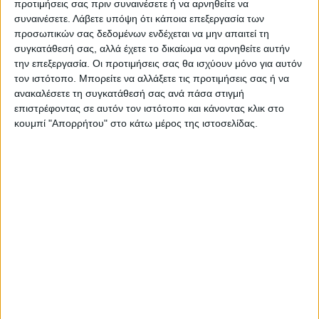
προτιμήσεις σας πριν συναινέσετε ή να αρνηθείτε να
συναινέσετε.
Λάβετε υπόψη ότι κάποια επεξεργασία των
προσωπικών σας δεδομένων ενδέχεται να μην απαιτεί τη
Ακολούθησε την εφημερίδα ΝΕΟΣ
συγκατάθεσή σας, αλλά έχετε το δικαίωμα να αρνηθείτε αυτήν
ΑΓΩΝ στο Google News!
την επεξεργασία. Οι προτιμήσεις σας θα ισχύουν μόνο για αυτόν
Όλες οι εξελίξεις στην περιοχή της
τον ιστότοπο. Μπορείτε να αλλάξετε τις προτιμήσεις σας ή να
Καρδίτσας και ευρύτερα της Θεσσαλίας
ανακαλέσετε τη συγκατάθεσή σας ανά πάσα στιγμή
επιστρέφοντας σε αυτόν τον ιστότοπο και κάνοντας κλικ στο
κουμπί "Απορρήτου" στο κάτω μέρος της ιστοσελίδας.
ΠΡΟΗΓΟΥΜΕΝΟ ΑΡΘΡΟ
ΕΠΟΜΕΝΟ ΑΡΘΡΟ
Στενό πρέσινγκ 13/5/2025
Συντήρηση σηράγγων
ΝΕΟΣ ΑΓΩΝ
https://neosagon.gr