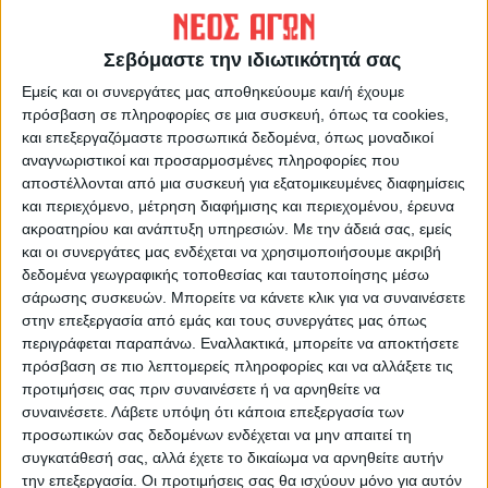
ομάδων
τη μητέρα του στη Λάρισα -
διώκεται για ανθρωποκτονία
Σεβόμαστε την ιδιωτικότητά σας
από πρόθεση
Εμείς και οι συνεργάτες μας αποθηκεύουμε και/ή έχουμε
πρόσβαση σε πληροφορίες σε μια συσκευή, όπως τα cookies,
και επεξεργαζόμαστε προσωπικά δεδομένα, όπως μοναδικοί
αναγνωριστικοί και προσαρμοσμένες πληροφορίες που
αποστέλλονται από μια συσκευή για εξατομικευμένες διαφημίσεις
και περιεχόμενο, μέτρηση διαφήμισης και περιεχομένου, έρευνα
ακροατηρίου και ανάπτυξη υπηρεσιών.
Με την άδειά σας, εμείς
και οι συνεργάτες μας ενδέχεται να χρησιμοποιήσουμε ακριβή
δεδομένα γεωγραφικής τοποθεσίας και ταυτοποίησης μέσω
ΝΕΟΣ ΑΓΩΝ
σάρωσης συσκευών. Μπορείτε να κάνετε κλικ για να συναινέσετε
https://neosagon.gr
στην επεξεργασία από εμάς και τους συνεργάτες μας όπως
Η Αρχαιότερη Καθημερινή Πρωινή Εφημερίδα της Καρδίτσας
περιγράφεται παραπάνω. Εναλλακτικά, μπορείτε να αποκτήσετε
πρόσβαση σε πιο λεπτομερείς πληροφορίες και να αλλάξετε τις
προτιμήσεις σας πριν συναινέσετε ή να αρνηθείτε να
συναινέσετε.
Λάβετε υπόψη ότι κάποια επεξεργασία των
προσωπικών σας δεδομένων ενδέχεται να μην απαιτεί τη
συγκατάθεσή σας, αλλά έχετε το δικαίωμα να αρνηθείτε αυτήν
ΠΑΡΟΜΟΙΑ ΑΡΘΡΑ
την επεξεργασία. Οι προτιμήσεις σας θα ισχύουν μόνο για αυτόν