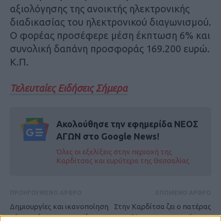
αξιολόγησης της ανοικτής ηλεκτρονικής
διαδικασίας του ηλεκτρονικού διαγωνισμού.
Ο φορέας προσέφερε μέση έκπτωση 6% και
συνολική δαπάνη προσφοράς 169.200 ευρώ.
Κ.Π.
Τελευταίες Ειδήσεις Σήμερα
Ακολούθησε την εφημερίδα ΝΕΟΣ
ΑΓΩΝ στο Google News!
Όλες οι εξελίξεις στην περιοχή της
Καρδίτσας και ευρύτερα της Θεσσαλίας
ΠΡΟΗΓΟΥΜΕΝΟ ΑΡΘΡΟ
ΕΠΟΜΕΝΟ ΑΡΘΡΟ
Δημιουργίες και ικανοποίηση
Στην Καρδίτσα ζει ο πατέρας
μέσα από τη συνεργασία
του 21χρονου που σκότωσε