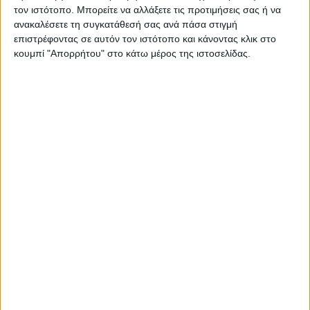
τον ιστότοπο. Μπορείτε να αλλάξετε τις προτιμήσεις σας ή να
ανακαλέσετε τη συγκατάθεσή σας ανά πάσα στιγμή
επιστρέφοντας σε αυτόν τον ιστότοπο και κάνοντας κλικ στο
κουμπί "Απορρήτου" στο κάτω μέρος της ιστοσελίδας.
ΓΝΩΜΕΣ & ΣΧΟΛΙΑ
Εγκρίθηκε η κατανομή 14 εκ. ευρώ για τα
έργα υποδομής στη νέα Μεταμόρφωση