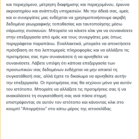
και περιεχόμενο, μέτρηση διαφήμισης και περιεχομένου, έρευνα
ευτύχημα είναι πως πέρα των υλικών ζημιών
ακροατηρίου και ανάπτυξη υπηρεσιών.
Με την άδειά σας, εμείς
δεν υπήρξε κάποιος σοβαρός τραυματισμός.
και οι συνεργάτες μας ενδέχεται να χρησιμοποιήσουμε ακριβή
δεδομένα γεωγραφικής τοποθεσίας και ταυτοποίησης μέσω
σάρωσης συσκευών. Μπορείτε να κάνετε κλικ για να συναινέσετε
στην επεξεργασία από εμάς και τους συνεργάτες μας όπως
περιγράφεται παραπάνω. Εναλλακτικά, μπορείτε να αποκτήσετε
πρόσβαση σε πιο λεπτομερείς πληροφορίες και να αλλάξετε τις
προτιμήσεις σας πριν συναινέσετε ή να αρνηθείτε να
συναινέσετε.
Λάβετε υπόψη ότι κάποια επεξεργασία των
προσωπικών σας δεδομένων ενδέχεται να μην απαιτεί τη
συγκατάθεσή σας, αλλά έχετε το δικαίωμα να αρνηθείτε αυτήν
την επεξεργασία. Οι προτιμήσεις σας θα ισχύουν μόνο για αυτόν
τον ιστότοπο. Μπορείτε να αλλάξετε τις προτιμήσεις σας ή να
ανακαλέσετε τη συγκατάθεσή σας ανά πάσα στιγμή
επιστρέφοντας σε αυτόν τον ιστότοπο και κάνοντας κλικ στο
κουμπί "Απορρήτου" στο κάτω μέρος της ιστοσελίδας.