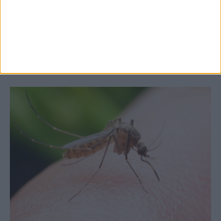
Θεσσαλία, με την Καρδίτσα όμως ουραγό
στις εξαγωγές (πίνακες)
ΚΑΡΔΙΤΣΑ