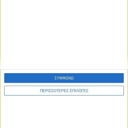
ΚΑΡΔΙΤΣΑ
Δωρεά ακινήτου και μελέτης για τη
δημιουργία «Κειμηλιοαρχείου» στη
ΣΥΜΦΩΝΩ
Ρεντίνα
ΠΕΡΙΣΣΟΤΕΡΕΣ ΕΠΙΛΟΓΕΣ