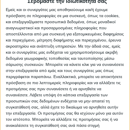
Σεβόμαστε την ιδιωτικότητά σας
συνεχούς παρακολούθησης των ποταμών,
Εμείς και οι συνεργάτες μας αποθηκεύουμε και/ή έχουμε
των ρεμάτων και των κρίσιμων υποδομών
πρόσβαση σε πληροφορίες σε μια συσκευή, όπως τα cookies,
μέσω εξειδικευμένων εργαλείων
και επεξεργαζόμαστε προσωπικά δεδομένα, όπως μοναδικοί
αναγνωριστικοί και προσαρμοσμένες πληροφορίες που
πρόγνωσης και τηλεμετρικών σταθμών.
αποστέλλονται από μια συσκευή για εξατομικευμένες διαφημίσεις
και περιεχόμενο, μέτρηση διαφήμισης και περιεχομένου, έρευνα
Όπως παρουσιάστηκε, οι πρόσφατες
ακροατηρίου και ανάπτυξη υπηρεσιών.
Με την άδειά σας, εμείς
βροχοπτώσεις, παρότι κατά τόπους ήταν
και οι συνεργάτες μας ενδέχεται να χρησιμοποιήσουμε ακριβή
δεδομένα γεωγραφικής τοποθεσίας και ταυτοποίησης μέσω
ιδιαίτερα έντονες, δεν προκάλεσαν
σάρωσης συσκευών. Μπορείτε να κάνετε κλικ για να συναινέσετε
προβλήματα στο ποτάμιο σύστημα της
στην επεξεργασία από εμάς και τους συνεργάτες μας όπως
περιοχής, καθώς οι στάθμες παρέμειναν σε
περιγράφεται παραπάνω. Εναλλακτικά, μπορείτε να αποκτήσετε
ασφαλή επίπεδα και οι υποδομές
πρόσβαση σε πιο λεπτομερείς πληροφορίες και να αλλάξετε τις
προτιμήσεις σας πριν συναινέσετε ή να αρνηθείτε να
ανταποκρίθηκαν αποτελεσματικά.
συναινέσετε.
Λάβετε υπόψη ότι κάποια επεξεργασία των
προσωπικών σας δεδομένων ενδέχεται να μην απαιτεί τη
Ο Περιφερειάρχης εξήγησε ότι σε ορισμένες
συγκατάθεσή σας, αλλά έχετε το δικαίωμα να αρνηθείτε αυτήν
την επεξεργασία. Οι προτιμήσεις σας θα ισχύουν μόνο για αυτόν
περιπτώσεις καταγράφηκαν πολύ μεγάλες
τον ιστότοπο. Μπορείτε να αλλάξετε τις προτιμήσεις σας ή να
ποσότητες βροχής σε σύντομο χρονικό
ανακαλέσετε τη συγκατάθεσή σας ανά πάσα στιγμή