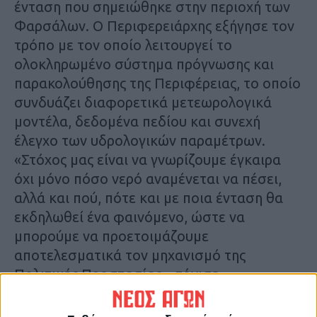
ένταση που σημειώθηκε στην περιοχή των
Φαρσάλων. Ο Περιφερειάρχης εξήγησε τον
τρόπο με τον οποίο λειτουργεί το
ολοκληρωμένο σύστημα πρόγνωσης και
παρακολούθησης της Περιφέρειας, το οποίο
συνδυάζει διαφορετικά μετεωρολογικά
μοντέλα, δεδομένα πεδίου και συνεχή
έλεγχο των υδρολογικών παραμέτρων.
«Στόχος μας είναι να γνωρίζουμε έγκαιρα
όχι μόνο πόσο νερό αναμένεται να πέσει,
αλλά και πού, πότε και με ποια ένταση θα
εκδηλωθεί ένα φαινόμενο, ώστε να
μπορούμε να προετοιμάζουμε
αποτελεσματικά τον μηχανισμό της
Πολιτικής Προστασίας», τόνισε.
Ιδιαίτερη έμφαση δόθηκε στη σημασία της