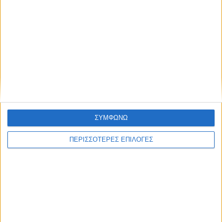
ΘΕΣΣΑΛΙΑ
Ένας νεκρός και ένας βαριά τραυματίας ο
μηνιαίος απολογισμός των τροχαίων στη
ΣΥΜΦΩΝΩ
Θεσσαλία
ΠΕΡΙΣΣΟΤΕΡΕΣ ΕΠΙΛΟΓΕΣ