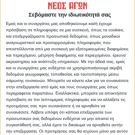
ταμεία τους. Από την στιγμή που συμβαίνει
αυτό η ψαλίδα με τους άλλους ανοίγει όλο
Σεβόμαστε την ιδιωτικότητά σας
και περισσότερο μ’ αποτέλεσμα όχι απλά να
Εμείς και οι συνεργάτες μας αποθηκεύουμε και/ή έχουμε
μιλάμε για δύο ταχύτητες, αλλά για
πρόσβαση σε πληροφορίες σε μια συσκευή, όπως τα cookies,
και επεξεργαζόμαστε προσωπικά δεδομένα, όπως μοναδικοί
πατρίκιους και πληβείους!
αναγνωριστικοί και προσαρμοσμένες πληροφορίες που
αποστέλλονται από μια συσκευή για εξατομικευμένες διαφημίσεις
Όπως εξελίχθηκαν σταδιακά οι Ευρωπαϊκές
και περιεχόμενο, μέτρηση διαφήμισης και περιεχομένου, έρευνα
διοργανώσεις δίνουν όλο και περισσότερα
ακροατηρίου και ανάπτυξη υπηρεσιών.
Με την άδειά σας, εμείς
και οι συνεργάτες μας ενδέχεται να χρησιμοποιήσουμε ακριβή
χρήματα. Δεν το κάνουν γιατί είναι
δεδομένα γεωγραφικής τοποθεσίας και ταυτοποίησης μέσω
μπρούκληδες και… πονόψυχοι αλλά γιατί τα
σάρωσης συσκευών. Μπορείτε να κάνετε κλικ για να συναινέσετε
κέρδη από χορηγούς, τηλεοπτικά και χίλια
στην επεξεργασία από εμάς και τους συνεργάτες μας όπως
δύο άλλα είναι ασύλληπτα! Δεν το συζητάμε
περιγράφεται παραπάνω. Εναλλακτικά, μπορείτε να αποκτήσετε
πρόσβαση σε πιο λεπτομερείς πληροφορίες και να αλλάξετε τις
φυσικά για το Ghampions League το οποίο
προτιμήσεις σας πριν συναινέσετε ή να αρνηθείτε να
κατέστη, πλέον, “απαγορευτικό” για ομάδες
συναινέσετε.
Λάβετε υπόψη ότι κάποια επεξεργασία των
κάποιων χωρών, μεταξύ αυτών και της
προσωπικών σας δεδομένων ενδέχεται να μην απαιτεί τη
συγκατάθεσή σας, αλλά έχετε το δικαίωμα να αρνηθείτε αυτήν
δικής μας!
την επεξεργασία. Οι προτιμήσεις σας θα ισχύουν μόνο για αυτόν