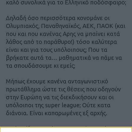
καλό συνολικά για το Ελληνικό ποδόσφαιρο;
Δηλαδή όσο περισσότερα κονομάνε οι
Ολυμπιακός, Παναθηναϊκός, ΑΕΚ, ΠΑΟΚ (και
που και που κανένας Αρης να μπαίνει κατά
λάθος από το παράθυρο!) τόσο καλύτερα
είναι και για τους υπόλοιπους; Που τα
βρήκατε αυτά τα… μαθηματικά να πάμε να
τα σπουδάσουμε κι εμείς;
Μήπως έχουμε κανένα ανταγωνιστικό
πρωτάθλημα ώστε τις θέσεις που οδηγούν
στην Ευρώπη να τις διεκδικήσουν και οι
υπόλοιποι της super league; Ούτε κατα
διάνοια. Είναι καπαρωμένες εξ αρχής.
Οπότε όλο το χρήμα της ΟΥΕΦΑ μπαίνει στα