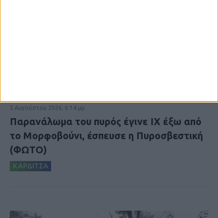
5 Αυγούστου 2026, 6:14 μμ
Παρανάλωμα του πυρός έγινε ΙΧ έξω από
το Μορφοβούνι, έσπευσε η Πυροσβεστική
(ΦΩΤΟ)
ΚΑΡΔΙΤΣΑ