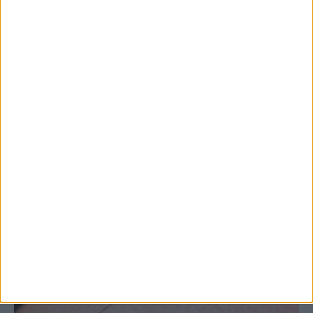
7 Αυγούστου 2026, 10:52 πμ
Θετικό το εμπορικό ισοζύγιο στη
Θεσσαλία, με την Καρδίτσα όμως ουραγό
στις εξαγωγές (πίνακες)
ΚΑΡΔΙΤΣΑ