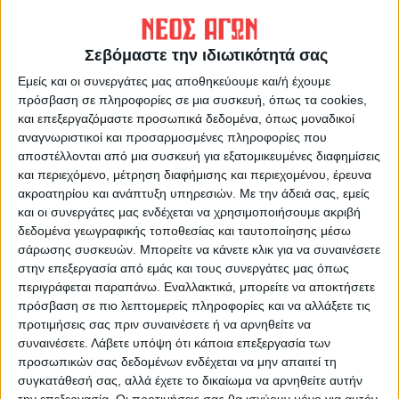
Σεβόμαστε την ιδιωτικότητά σας
Εμείς και οι συνεργάτες μας αποθηκεύουμε και/ή έχουμε
πρόσβαση σε πληροφορίες σε μια συσκευή, όπως τα cookies,
και επεξεργαζόμαστε προσωπικά δεδομένα, όπως μοναδικοί
αναγνωριστικοί και προσαρμοσμένες πληροφορίες που
ΝΕΟΣ ΑΓΩΝ
αποστέλλονται από μια συσκευή για εξατομικευμένες διαφημίσεις
https://neosagon.gr
και περιεχόμενο, μέτρηση διαφήμισης και περιεχομένου, έρευνα
Η Αρχαιότερη Καθημερινή Πρωινή Εφημερίδα της Καρδίτσας
ακροατηρίου και ανάπτυξη υπηρεσιών.
Με την άδειά σας, εμείς
και οι συνεργάτες μας ενδέχεται να χρησιμοποιήσουμε ακριβή
δεδομένα γεωγραφικής τοποθεσίας και ταυτοποίησης μέσω
σάρωσης συσκευών. Μπορείτε να κάνετε κλικ για να συναινέσετε
στην επεξεργασία από εμάς και τους συνεργάτες μας όπως
περιγράφεται παραπάνω. Εναλλακτικά, μπορείτε να αποκτήσετε
ΠΑΡΟΜΟΙΑ ΑΡΘΡΑ
πρόσβαση σε πιο λεπτομερείς πληροφορίες και να αλλάξετε τις
προτιμήσεις σας πριν συναινέσετε ή να αρνηθείτε να
συναινέσετε.
Λάβετε υπόψη ότι κάποια επεξεργασία των
προσωπικών σας δεδομένων ενδέχεται να μην απαιτεί τη
συγκατάθεσή σας, αλλά έχετε το δικαίωμα να αρνηθείτε αυτήν