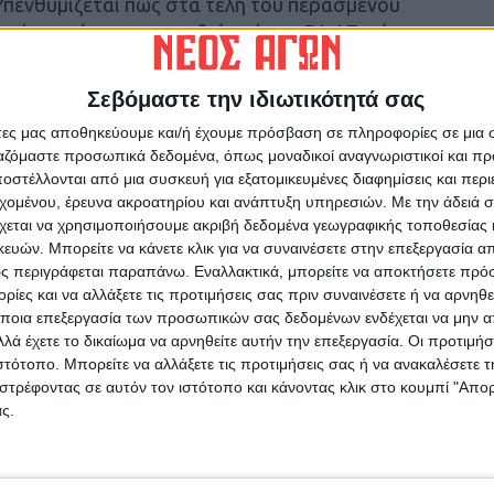
Υπενθυμίζεται πως στα τέλη του περασμένου
 όπως είχε ανακοινωθεί από την ΕΛ.ΑΣ., είχαν
ίνουν σε Ι.Χ.Ε. αυτοκίνητο, στο εσωτερικό του
καπέλο, τύπου τζόκεϊ, 2 κατσαβίδια, 1 ζευγάρι
Σεβόμαστε την ιδιωτικότητά σας
σό των 4,56 ευρώ και οι κρατικές πινακίδες
άτες μας αποθηκεύουμε και/ή έχουμε πρόσβαση σε πληροφορίες σε μια
 που χρησιμοποιούσαν οι δράστες για την
ργαζόμαστε προσωπικά δεδομένα, όπως μοναδικοί αναγνωριστικοί και 
στέλλονται από μια συσκευή για εξατομικευμένες διαφημίσεις και περ
εχομένου, έρευνα ακροατηρίου και ανάπτυξη υπηρεσιών.
Με την άδειά σα
ν κρυμμένους σε άλλο σταθμευμένο σε οδό της
χεται να χρησιμοποιήσουμε ακριβή δεδομένα γεωγραφικής τοποθεσίας 
ών. Μπορείτε να κάνετε κλικ για να συναινέσετε στην επεξεργασία απ
στες, οι οποίοι, όπως προέκυψε, λίγο νωρίτερα,
ς περιγράφεται παραπάνω. Εναλλακτικά, μπορείτε να αποκτήσετε πρό
οπειράθηκαν να διαρρήξουν κατάστημα
ίες και να αλλάξετε τις προτιμήσεις σας πριν συναινέσετε ή να αρνηθεί
 ωστόσο να ολοκληρώσουν την πράξη τους,
ποια επεξεργασία των προσωπικών σας δεδομένων ενδέχεται να μην απ
λέον 4 από τους δράστες, τις πρώτες πρωινές
λά έχετε το δικαίωμα να αρνηθείτε αυτήν την επεξεργασία. Οι προτιμήσ
 κλοπή σε κατάστημα – καφέ.
ιστότοπο. Μπορείτε να αλλάξετε τις προτιμήσεις σας ή να ανακαλέσετε
στρέφοντας σε αυτόν τον ιστότοπο και κάνοντας κλικ στο κουμπί "Απ
ς.
 και κατασχέθηκαν 1 ζευγάρι γάντια, 1
1 φακός και 1 παντελόνι αθλητικής φόρμας.
που διενεργήθηκαν σε οικίες των δραστών