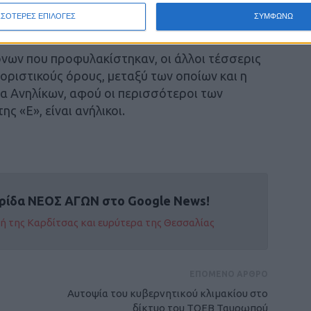
έκτακτης ανάγκης αυτοκινήτου, με το οποίο
ΣΣΟΤΕΡΕΣ ΕΠΙΛΟΓΕΣ
ΣΥΜΦΩΝΩ
αστημάτων και είδη ένδυσης και υπόδησης».
ονων που προφυλακίστηκαν, οι άλλοι τέσσερις
οριστικούς όρους, μεταξύ των οποίων και η
ία Ανηλίκων, αφού οι περισσότεροι των
 «Ε», είναι ανήλικοι.
ρίδα ΝΕΟΣ ΑΓΩΝ στο Google News!
οχή της Καρδίτσας και ευρύτερα της Θεσσαλίας
ΕΠΟΜΕΝΟ ΑΡΘΡΟ
Αυτοψία του κυβερνητικού κλιμακίου στο
δίκτυο του ΤΟΕΒ Ταυρωπού