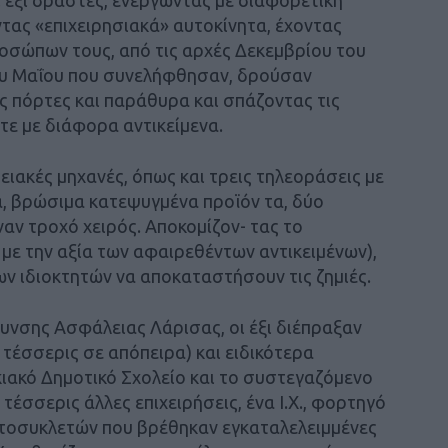
τας «επιχειρησιακά» αυτοκίνητα, έχοντας
οσώπων τους, από τις αρχές Δεκεμβρίου του
νου Μαΐου που συνελήφθησαν, δρούσαν
 πόρτες και παράθυρα και σπάζοντας τις
ίτε με διάφορα αντικείμενα.
ειακές μηχανές, όπως και τρεις τηλεοράσεις με
α, βρώσιμα κατεψυγμένα προϊόν τα, δύο
έναν τροχό χειρός. Αποκομίζον- τας το
 με την αξία των αφαιρεθέντων αντικειμένων),
ν ιδιοκτητών να αποκαταστήσουν τις ζημιές.
υνσης Ασφάλειας Λάρισας, οι έξι διέπραξαν
 τέσσερις σε απόπειρα) και ειδικότερα
κιακό Δημοτικό Σχολείο και το συστεγαζόμενο
τέσσερις άλλες επιχειρήσεις, ένα Ι.Χ., φορτηγό
οτοσυκλετών που βρέθηκαν εγκαταλελειμμένες