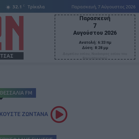
C
32.1
Τρίκαλα
Παρασκευή, 7 Αύγουστος 2026
Παρασκευή
7
Αυγούστου 2026
Ανατολή:
6:33 πμ
Δύση:
8:28 μμ
Δομετίου οσίου, Νικάνορος οσίου του
ΙΤΣΑΣ
θαυματουργού
ΘΕΣΣΑΛΙΑ FM
ΚΟΥΣΤΕ ΖΩΝΤΑΝΑ