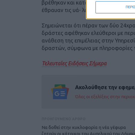
βρέθηκαν και κατασχέθηκαν, 1 σφυρί 
ΠΕΡΙ
έθραυαν τις υά- λινες θύρες των κατ
Σημειώνεται ότι πέραν των δύο 24χρ
δράστες αφέθηκαν ελεύθεροι με περι
ανάθεση της επιμέλειας στην Υπηρεσ
δραστών, σύμφωνα με πληροφορίες της
Τελευταίες Ειδήσεις Σήμερα
Ακολούθησε την εφημε
Όλες οι εξελίξεις στην περι
ΠΡΟΗΓΟΥΜΕΝΟ ΑΡΘΡΟ
Να δοθεί στην κυκλοφορία η νέα γέφυρα
ζητούν οι κάτοικοι του Αμπελικού του Δήμου