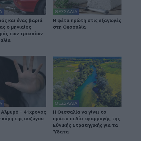
Α
ΘΕΣΣΑΛΙΑ
ρός και ένας βαριά
Η φέτα πρώτη στις εξαγωγές
ας ο μηνιαίος
στη Θεσσαλία
μός των τροχαίων
αλία
Α
ΘΕΣΣΑΛΙΑ
 Αλμυρό – 41χρονος
Η Θεσσαλία να γίνει το
ν κόρη της συζύγου
πρώτο πεδίο εφαρμογής της
Εθνικής Στρατηγικής για τα
Ύδατα