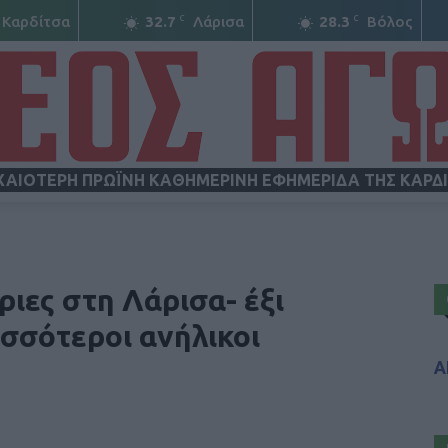
C
C
Καρδίτσα
32.7
Λάρισα
28.3
Βόλος
ΧΑΙΟΤΕΡΗ ΠΡΩΪΝΗ ΚΑΘΗΜΕΡΙΝΗ ΕΦΗΜΕΡΙΔΑ ΤΗΣ ΚΑΡΔ
ΝΕΟΣ
ριες στη Λάρισα- έξι
σσότεροι ανήλικοι
Α
ΑΓΩΝ