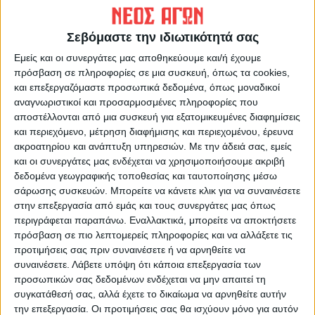
Σεβόμαστε την ιδιωτικότητά σας
ΝΕΟΣ ΑΓΩΝ
Εμείς και οι συνεργάτες μας αποθηκεύουμε και/ή έχουμε
https://neosagon.gr
πρόσβαση σε πληροφορίες σε μια συσκευή, όπως τα cookies,
Η Αρχαιότερη Καθημερινή Πρωινή Εφημερίδα της Καρδίτσας
και επεξεργαζόμαστε προσωπικά δεδομένα, όπως μοναδικοί
αναγνωριστικοί και προσαρμοσμένες πληροφορίες που
αποστέλλονται από μια συσκευή για εξατομικευμένες διαφημίσεις
και περιεχόμενο, μέτρηση διαφήμισης και περιεχομένου, έρευνα
ακροατηρίου και ανάπτυξη υπηρεσιών.
Με την άδειά σας, εμείς
και οι συνεργάτες μας ενδέχεται να χρησιμοποιήσουμε ακριβή
ΠΑΡΟΜΟΙΑ ΑΡΘΡΑ
δεδομένα γεωγραφικής τοποθεσίας και ταυτοποίησης μέσω
σάρωσης συσκευών. Μπορείτε να κάνετε κλικ για να συναινέσετε
στην επεξεργασία από εμάς και τους συνεργάτες μας όπως
περιγράφεται παραπάνω. Εναλλακτικά, μπορείτε να αποκτήσετε
πρόσβαση σε πιο λεπτομερείς πληροφορίες και να αλλάξετε τις
προτιμήσεις σας πριν συναινέσετε ή να αρνηθείτε να
συναινέσετε.
Λάβετε υπόψη ότι κάποια επεξεργασία των
προσωπικών σας δεδομένων ενδέχεται να μην απαιτεί τη
συγκατάθεσή σας, αλλά έχετε το δικαίωμα να αρνηθείτε αυτήν
την επεξεργασία. Οι προτιμήσεις σας θα ισχύουν μόνο για αυτόν