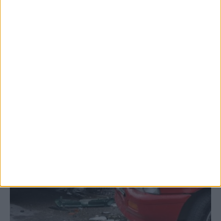
επιβεβαιώθηκε το κρούσμα του ιού του
Δυτικού Νείλου στην Κυψέλη - ο Δήμος
Σοφάδων στις...
ΚΑΡΔΙΤΣΑ