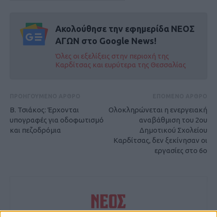
Ακολούθησε την εφημερίδα ΝΕΟΣ
ΑΓΩΝ στο Google News!
Όλες οι εξελίξεις στην περιοχή της
Καρδίτσας και ευρύτερα της Θεσσαλίας
ΠΡΟΗΓΟΥΜΕΝΟ ΑΡΘΡΟ
ΕΠΟΜΕΝΟ ΑΡΘΡΟ
Β. Τσιάκος: Έρχονται
Ολοκληρώνεται η ενεργειακή
υπογραφές για οδοφωτισμό
αναβάθμιση του 2ου
και πεζοδρόμια
Δημοτικού Σχολείου
Καρδίτσας, δεν ξεκίνησαν οι
εργασίες στο 6ο