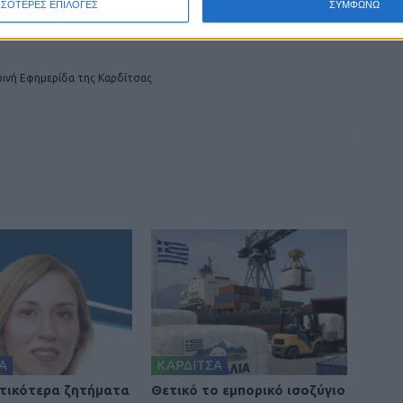
ΣΣΟΤΕΡΕΣ ΕΠΙΛΟΓΕΣ
ΣΥΜΦΩΝΩ
ινή Εφημερίδα της Καρδίτσας
Α
ΚΑΡΔΙΤΣΑ
τικότερα ζητήματα
Θετικό το εμπορικό ισοζύγιο