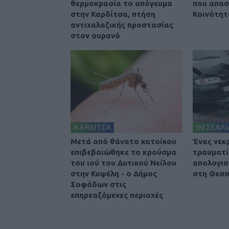
θερμοκρασία το απόγευμα
που απασ
στην Καρδίτσα, πτήση
Κοινότητ
αντιχαλαζικής προστασίας
στον ουρανό
ΚΑΡΔΙΤΣΑ
ΘΕΣΣΑΛΙ
Μετά από θάνατο κατοίκου
Ένας νεκ
επιβεβαιώθηκε το κρούσμα
τραυματί
του ιού του Δυτικού Νείλου
απολογισ
στην Κυψέλη - ο Δήμος
στη Θεσσ
Σοφάδων στις
επηρεαζόμενες περιοχές