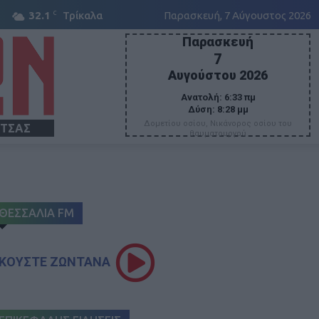
C
32.1
Τρίκαλα
Παρασκευή, 7 Αύγουστος 2026
Παρασκευή
7
Αυγούστου 2026
Ανατολή:
6:33 πμ
Δύση:
8:28 μμ
Δομετίου οσίου, Νικάνορος οσίου του
ΙΤΣΑΣ
θαυματουργού
ΘΕΣΣΑΛΙΑ FM
ΚΟΥΣΤΕ ΖΩΝΤΑΝΑ