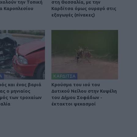
χολούν την Τοπική
στη Θεσσαλία, με την
α Καροπλεσίου
Καρδίτσα όμως ουραγό στις
εξαγωγές (πίνακες)
Α
ΚΑΡΔΙΤΣΑ
ρός και ένας βαριά
Κρούσμα του ιού του
ας ο μηνιαίος
Δυτικού Νείλου στην Κυψέλη
μός των τροχαίων
του Δήμου Σοφάδων -
αλία
έκτακτοι ψεκασμοί