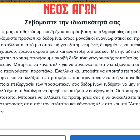
, με 20 χιλιόμετρα νέα πεζοδρόμια. Πρόσθεσε
ΑμεΑ ευρωπαϊκών προδιαγραφών και θα
υς απορριμμάτων. Τέλος σημείωσε ότι οι
Σεβόμαστε την ιδιωτικότητά σας
οχή της Δημοτικής Αγοράς.
άτες μας αποθηκεύουμε και/ή έχουμε πρόσβαση σε πληροφορίες σε μια
ργαζόμαστε προσωπικά δεδομένα, όπως μοναδικοί αναγνωριστικοί και 
στέλλονται από μια συσκευή για εξατομικευμένες διαφημίσεις και περ
εχομένου, έρευνα ακροατηρίου και ανάπτυξη υπηρεσιών.
Με την άδειά σα
χεται να χρησιμοποιήσουμε ακριβή δεδομένα γεωγραφικής τοποθεσίας 
ών. Μπορείτε να κάνετε κλικ για να συναινέσετε στην επεξεργασία απ
ρίδα ΝΕΟΣ ΑΓΩΝ στο Google News!
ς περιγράφεται παραπάνω. Εναλλακτικά, μπορείτε να αποκτήσετε πρό
οχή της Καρδίτσας και ευρύτερα της Θεσσαλίας
ίες και να αλλάξετε τις προτιμήσεις σας πριν συναινέσετε ή να αρνηθεί
ποια επεξεργασία των προσωπικών σας δεδομένων ενδέχεται να μην απ
λά έχετε το δικαίωμα να αρνηθείτε αυτήν την επεξεργασία. Οι προτιμήσ
ιστότοπο. Μπορείτε να αλλάξετε τις προτιμήσεις σας ή να ανακαλέσετε
ΕΠΟΜΕΝΟ ΑΡΘΡΟ
στρέφοντας σε αυτόν τον ιστότοπο και κάνοντας κλικ στο κουμπί "Απ
Ειδική συνεδρίαση του Δημοτικού Συμβουλίου
ς.
κή
Καρδίτσας για Νοσοκομείο - δομές υγείας