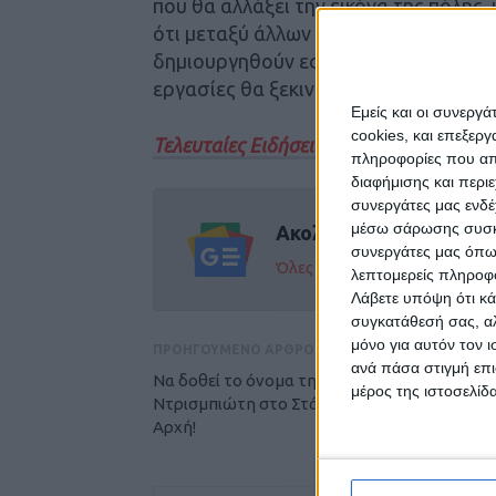
που θα αλλάξει την εικόνα της πόλης
ότι μεταξύ άλλων θα γίνουν ράμπες 
δημιουργηθούν εσοχές για τους κάδο
εργασίες θα ξεκινήσουν από την περι
Εμείς και οι συνεργ
cookies, και επεξε
Τελευταίες Ειδήσεις Σήμερα
πληροφορίες που απο
διαφήμισης και περι
συνεργάτες μας ενδέ
μέσω σάρωσης συσκευ
Ακολούθησε την εφημε
συνεργάτες μας όπω
Όλες οι εξελίξεις στην περι
λεπτομερείς πληροφορ
Λάβετε υπόψη ότι κά
συγκατάθεσή σας, αλ
μόνο για αυτόν τον 
ΠΡΟΗΓΟΥΜΕΝΟ ΑΡΘΡΟ
ανά πάσα στιγμή επι
Να δοθεί το όνομα της Αντιγόνης
μέρος της ιστοσελίδα
Ντρισμπιώτη στο Στάδιο προτείνει η Δημοτι
Αρχή!