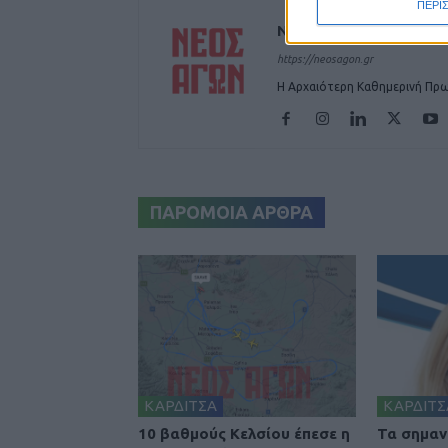
ΠΕΡΙ
ΝΕΟΣ ΑΓΩΝ
https://neosagon.gr
Η Αρχαιότερη Καθημερινή Πρω
ΠΑΡΟΜΟΙΑ ΑΡΘΡΑ
ΚΑΡΔΙΤΣΑ
ΚΑΡΔΙΤΣ
10 βαθμούς Κελσίου έπεσε η
Τα σημαν