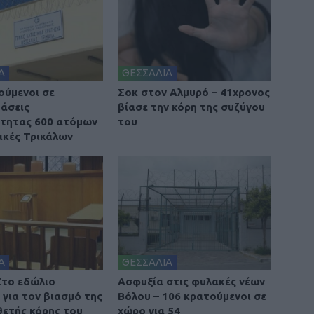
Α
ΘΕΣΣΑΛΙΑ
ούμενοι σε
Σοκ στον Αλμυρό – 41χρονος
άσεις
βίασε την κόρη της συζύγου
τητας 600 ατόμων
του
ακές Τρικάλων
Α
ΘΕΣΣΑΛΙΑ
Στο εδώλιο
Ασφυξία στις φυλακές νέων
 για τον βιασμό της
Βόλου – 106 κρατούμενοι σε
θετής κόρης του
χώρο για 54