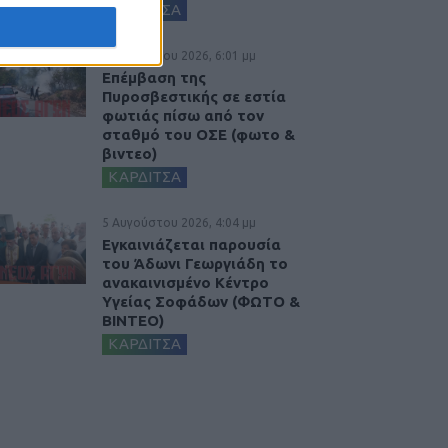
ΚΑΡΔΙΤΣΑ
5 Αυγούστου 2026, 6:01 μμ
Επέμβαση της
Πυροσβεστικής σε εστία
φωτιάς πίσω από τον
σταθμό του ΟΣΕ (φωτο &
βιντεο)
ΚΑΡΔΙΤΣΑ
5 Αυγούστου 2026, 4:04 μμ
Εγκαινιάζεται παρουσία
του Άδωνι Γεωργιάδη το
ανακαινισμένο Κέντρο
Υγείας Σοφάδων (ΦΩΤΟ &
ΒΙΝΤΕΟ)
ΚΑΡΔΙΤΣΑ