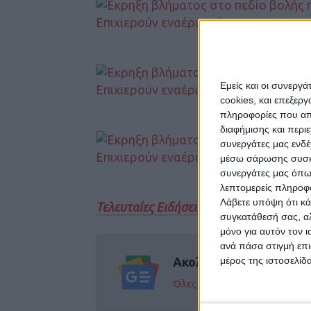
Εμείς και οι συνεργ
cookies, και επεξε
πληροφορίες που απο
διαφήμισης και περι
συνεργάτες μας ενδέ
μέσω σάρωσης συσκευ
συνεργάτες μας όπω
λεπτομερείς πληροφορ
Λάβετε υπόψη ότι κά
Τελευταίες Ειδήσεις Σήμερα
συγκατάθεσή σας, αλ
μόνο για αυτόν τον 
ανά πάσα στιγμή επι
μέρος της ιστοσελίδα
Ακολούθησε την εφημε
Όλες οι εξελίξεις στην περι