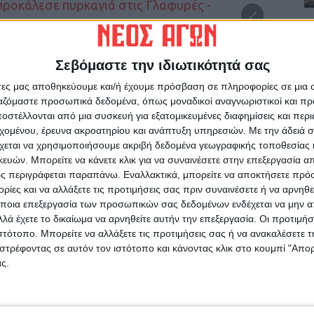
Σεβόμαστε την ιδιωτικότητά σας
άτες μας αποθηκεύουμε και/ή έχουμε πρόσβαση σε πληροφορίες σε μια
ργαζόμαστε προσωπικά δεδομένα, όπως μοναδικοί αναγνωριστικοί και 
στέλλονται από μια συσκευή για εξατομικευμένες διαφημίσεις και περ
εχομένου, έρευνα ακροατηρίου και ανάπτυξη υπηρεσιών.
Με την άδειά σα
χεται να χρησιμοποιήσουμε ακριβή δεδομένα γεωγραφικής τοποθεσίας 
ών. Μπορείτε να κάνετε κλικ για να συναινέσετε στην επεξεργασία απ
ς περιγράφεται παραπάνω. Εναλλακτικά, μπορείτε να αποκτήσετε πρό
ίες και να αλλάξετε τις προτιμήσεις σας πριν συναινέσετε ή να αρνηθεί
ποια επεξεργασία των προσωπικών σας δεδομένων ενδέχεται να μην απ
λά έχετε το δικαίωμα να αρνηθείτε αυτήν την επεξεργασία. Οι προτιμήσ
ιστότοπο. Μπορείτε να αλλάξετε τις προτιμήσεις σας ή να ανακαλέσετε
στρέφοντας σε αυτόν τον ιστότοπο και κάνοντας κλικ στο κουμπί "Απ
ς.
ρίδα ΝΕΟΣ ΑΓΩΝ στο Google News!
οχή της Καρδίτσας και ευρύτερα της Θεσσαλίας