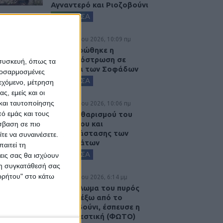
Αγναντερό και Ριοζοβούνι
ΚΑΡΔΙΤΣΑ
6 Αυγούστου 2026, 10:09 πμ
Ολοκληρώθηκε η
ασφαλτόστρωση σε
 συσκευή, όπως τα
τμήματα των Σοφάδων
προσαρμοσμένες
ΚΑΡΔΙΤΣΑ
ιεχόμενο, μέτρηση
ς, εμείς και οι
και ταυτοποίησης
6 Αυγούστου 2026, 10:06 πμ
ό εμάς και τους
Έργο καθαρισμού του
Ρογόζινου και
σβαση σε πιο
αποκατάστασης των
τε να συναινέσετε.
αναχωμάτων
αιτεί τη
ΚΑΡΔΙΤΣΑ
εις σας θα ισχύουν
 τη συγκατάθεσή σας
ορρήτου" στο κάτω
5 Αυγούστου 2026, 6:14 μμ
Παρανάλωμα του πυρός
έγινε ΙΧ έξω από το
Μορφοβούνι, έσπευσε η
Πυροσβεστική (ΦΩΤΟ)