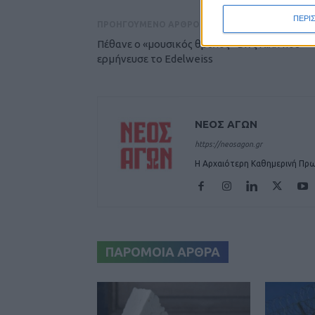
ΠΕΡΙ
ΠΡΟΗΓΟΥΜΕΝΟ ΑΡΘΡΟ
Πέθανε ο «μουσικός θρύλος» Βινς Χιλλ που
ερμήνευσε το Edelweiss
ΝΕΟΣ ΑΓΩΝ
https://neosagon.gr
Η Αρχαιότερη Καθημερινή Πρω
ΠΑΡΟΜΟΙΑ ΑΡΘΡΑ