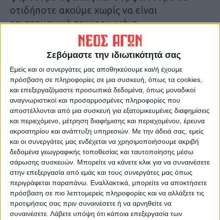
οτιδήποτε ακούμε χωρίς να είναι
επιστημονικά τεκμηριωμένο.
Δ.Γ.
Σεβόμαστε την ιδιωτικότητά σας
Τελευταίες Ειδήσεις Σήμερα
Εμείς και οι συνεργάτες μας αποθηκεύουμε και/ή έχουμε
πρόσβαση σε πληροφορίες σε μια συσκευή, όπως τα cookies,
και επεξεργαζόμαστε προσωπικά δεδομένα, όπως μοναδικοί
Ακολούθησε την εφημερίδα ΝΕΟΣ
αναγνωριστικοί και προσαρμοσμένες πληροφορίες που
ΑΓΩΝ στο Google News!
αποστέλλονται από μια συσκευή για εξατομικευμένες διαφημίσεις
και περιεχόμενο, μέτρηση διαφήμισης και περιεχομένου, έρευνα
Όλες οι εξελίξεις στην περιοχή της
ακροατηρίου και ανάπτυξη υπηρεσιών.
Με την άδειά σας, εμείς
Καρδίτσας και ευρύτερα της Θεσσαλίας
και οι συνεργάτες μας ενδέχεται να χρησιμοποιήσουμε ακριβή
δεδομένα γεωγραφικής τοποθεσίας και ταυτοποίησης μέσω
σάρωσης συσκευών. Μπορείτε να κάνετε κλικ για να συναινέσετε
ΠΡΟΗΓΟΥΜΕΝΟ ΑΡΘΡΟ
ΕΠΟΜΕΝΟ ΑΡΘΡΟ
στην επεξεργασία από εμάς και τους συνεργάτες μας όπως
Το... τυράκι
Η Black Friday «ζέστανε» αλλά
περιγράφεται παραπάνω. Εναλλακτικά, μπορείτε να αποκτήσετε
περιορισμένα την εμπορική
πρόσβαση σε πιο λεπτομερείς πληροφορίες και να αλλάξετε τις
αγορά της Καρδίτσας
προτιμήσεις σας πριν συναινέσετε ή να αρνηθείτε να
συναινέσετε.
Λάβετε υπόψη ότι κάποια επεξεργασία των