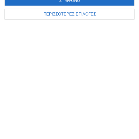
ΣΥΜΦΩΝΩ
ΘΕΣΣΑΛΙΑ FM
ΠΕΡΙΣΣΟΤΕΡΕΣ ΕΠΙΛΟΓΕΣ
ΑΚΟΥΣΤΕ ΖΩΝΤΑΝΑ
ΕΠΙΚΕΦΑΛΗΣ ΕΙΔΗΣΕΙΣ