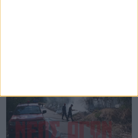
το Μορφοβούνι, έσπευσε η Πυροσβεστική
(ΦΩΤΟ)
ΚΑΡΔΙΤΣΑ