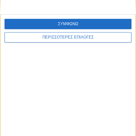
ΣΥΜΦΩΝΩ
ΠΕΡΙΣΣΟΤΕΡΕΣ ΕΠΙΛΟΓΕΣ
ΚΑΡΔΙΤΣΑ
Νέα παράταση έως 30 Σεπτεμβρίου για το
έργο ύδρευσης σε Μαγουλίτσα και Γ.
Καραϊσκάκη