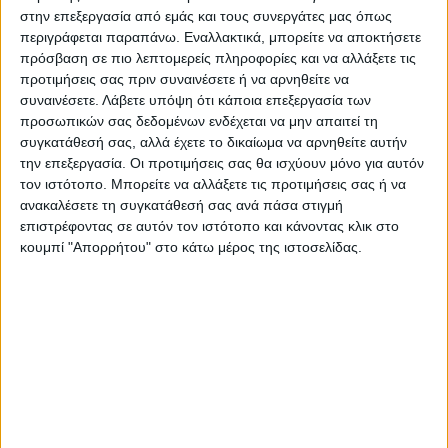
το πλαίσιο των αιτημάτων μας που είναι:
στην επεξεργασία από εμάς και τους συνεργάτες μας όπως
περιγράφεται παραπάνω. Εναλλακτικά, μπορείτε να αποκτήσετε
πρόσβαση σε πιο λεπτομερείς πληροφορίες και να αλλάξετε τις
1. Ζητάμε από την Κυβέρνηση να
προτιμήσεις σας πριν συναινέσετε ή να αρνηθείτε να
προχωρήσει άμεσα στη θεσμική
συναινέσετε.
Λάβετε υπόψη ότι κάποια επεξεργασία των
κατοχύρωση της συνέχισης της λειτουργίας
προσωπικών σας δεδομένων ενδέχεται να μην απαιτεί τη
των Κέντρων Πρόληψης μετά το 2027,
συγκατάθεσή σας, αλλά έχετε το δικαίωμα να αρνηθείτε αυτήν
την επεξεργασία. Οι προτιμήσεις σας θα ισχύουν μόνο για αυτόν
διασφαλίζοντας τη διοικητική τους
τον ιστότοπο. Μπορείτε να αλλάξετε τις προτιμήσεις σας ή να
συνέχεια.
ανακαλέσετε τη συγκατάθεσή σας ανά πάσα στιγμή
επιστρέφοντας σε αυτόν τον ιστότοπο και κάνοντας κλικ στο
κουμπί "Απορρήτου" στο κάτω μέρος της ιστοσελίδας.
2. Καλούμε τα συναρμόδια Υπουργεία
(Υπουργείο Υγείας, Εσωτερικών και ΕΟΠΑΕ)
να εξασφαλίσουν πολυετές και σταθερό
πλαίσιο χρηματοδότησης, το οποίο θα
επιτρέπει τον μακροπρόθεσμο σχεδιασμό
δράσεων και την αναβάθμιση των
παρεχόμενων υπηρεσιών.