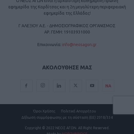
Ο ΝΕΟΣ ΑΓΩΝ είναι η αρχαιότερη καθημερινή πρωινή
εφημερίδα της Καρδίτσας και η 2η μεγαλύτερη περιφερειακή
εφημερίδα της Ελλάδας!
Γ ΑΛΕΞΙΟΥ Α.Ε. - ΔΗΜΟΣΙΟΓΡΑΦΙΚΟΣ ΟΡΓΑΝΙΣΜΟΣ
ΑΡ. ΓΕΜΗ: 19103931000
Επικοινωνία:
info@neosagon.gr
ΑΚΟΛΟΥΘΗΣΕ ΜΑΣ
ΝΑ
Όροι Χρήσης
Πολιτική Απορρήτου
Δήλωση συμμόρφωσης με τη σύσταση (ΕΕ) 2018/334
Copyright
© 2022 ΝΕΟΣ ΑΓΩΝ.
All Right Reserved.
Made by
NORTHBRIDGE
.