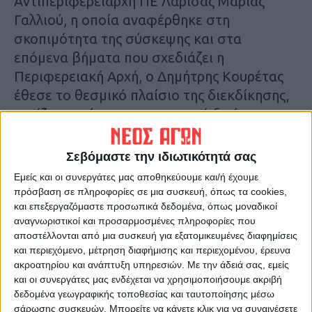
Αντιπεριφερειάρχη ΠΕ Λάρισας Μαρίας
Γαλλιού, η οποία αναφέρθηκε στη
σκοπιμότητα της σύσκεψης και στα
επόμενα βήματα που σχεδιάζει η
Περιφερειακή Αρχή, ο Δημήτρης Κουρέτας
έθεσε το θεσμικό πλαίσιο της διεκδίκησης,
τονίζοντας ότι η περιφερειακή διοίκηση
Θεσσαλίας έχει αποδείξει ότι μπορεί να
αντιμετωπίσει μεγάλες προκλήσεις,
Σεβόμαστε την ιδιωτικότητά σας
συνεργατικά, με σχεδιασμό στη βάση της
Εμείς και οι συνεργάτες μας αποθηκεύουμε και/ή έχουμε
συνέπειας, συνέχειας και σοβαρότητας.
πρόσβαση σε πληροφορίες σε μια συσκευή, όπως τα cookies,
και επεξεργαζόμαστε προσωπικά δεδομένα, όπως μοναδικοί
αναγνωριστικοί και προσαρμοσμένες πληροφορίες που
Οφείλουμε λοιπόν σήμερα από εδώ να
αποστέλλονται από μια συσκευή για εξατομικευμένες διαφημίσεις
συγκροτήσουμε ένα θεσμικό μέτωπο
και περιεχόμενο, μέτρηση διαφήμισης και περιεχομένου, έρευνα
στήριξης της λειτουργίας των Κέντρων
ακροατηρίου και ανάπτυξη υπηρεσιών.
Με την άδειά σας, εμείς
και οι συνεργάτες μας ενδέχεται να χρησιμοποιήσουμε ακριβή
Πρόληψης της Θεσσαλίας με την παρούσα
δεδομένα γεωγραφικής τοποθεσίας και ταυτοποίησης μέσω
μορφή και στη συνέχεια να διεκδικήσουμε
σάρωσης συσκευών. Μπορείτε να κάνετε κλικ για να συναινέσετε