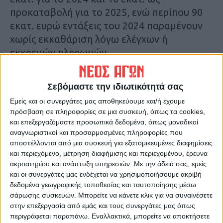
προκαταβολή για το 2025, ενώ περίπου 90
εκατ. ευρώ εντάξεις του 2024 παραμένουν
χωρίς εκκαθάριση λόγω ελέγχων ή
εκκρεμών πληρωμών.
Παράλληλα, εκκρεμούν περίπου 5 εκατ.
Σεβόμαστε την ιδιωτικότητά σας
ευρώ για τις Σπάνιες Φυλές, 4 εκατ. ευρώ
Εμείς και οι συνεργάτες μας αποθηκεύουμε και/ή έχουμε
για το Κομφούζιο και υπόλοιπα στην
πρόσβαση σε πληροφορίες σε μια συσκευή, όπως τα cookies,
εξισωτική αποζημίωση 2025, όπου έχουν
και επεξεργαζόμαστε προσωπικά δεδομένα, όπως μοναδικοί
ήδη καταβληθεί περίπου 195 εκατ. ευρώ.
αναγνωριστικοί και προσαρμοσμένες πληροφορίες που
αποστέλλονται από μια συσκευή για εξατομικευμένες διαφημίσεις
και περιεχόμενο, μέτρηση διαφήμισης και περιεχομένου, έρευνα
Τελευταίες Ειδήσεις Σήμερα
ακροατηρίου και ανάπτυξη υπηρεσιών.
Με την άδειά σας, εμείς
και οι συνεργάτες μας ενδέχεται να χρησιμοποιήσουμε ακριβή
δεδομένα γεωγραφικής τοποθεσίας και ταυτοποίησης μέσω
Ακολούθησε την εφημερίδα ΝΕΟΣ
σάρωσης συσκευών. Μπορείτε να κάνετε κλικ για να συναινέσετε
στην επεξεργασία από εμάς και τους συνεργάτες μας όπως
ΑΓΩΝ στο Google News!
περιγράφεται παραπάνω. Εναλλακτικά, μπορείτε να αποκτήσετε