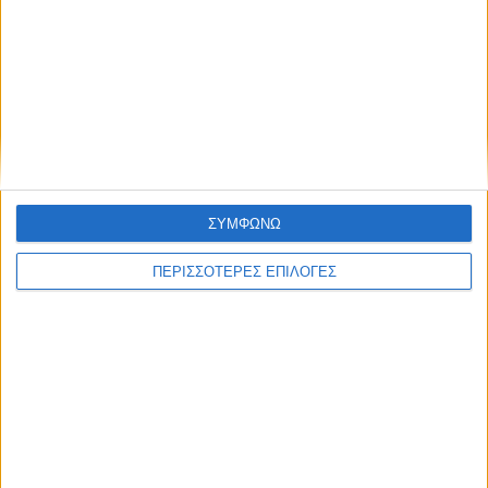
ΑΓΡΟΤΙΚΑ
Μεγάλες αποκλίσεις στην αξιοποίηση
ψηφιακών εργαλείων και τεχνολογιών
ΣΥΜΦΩΝΩ
γεωργίας ακριβείας
ΠΕΡΙΣΣΟΤΕΡΕΣ ΕΠΙΛΟΓΕΣ
ΘΕΣΣΑΛΙΑ FM