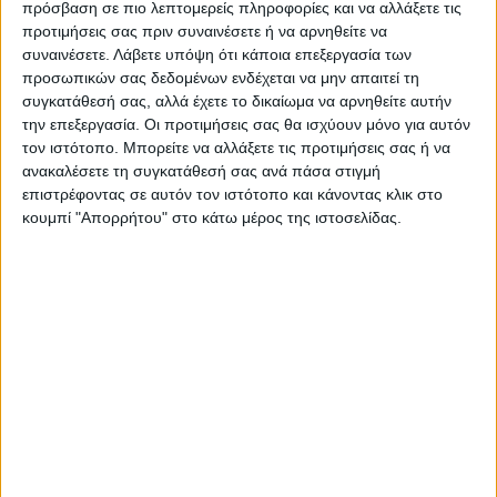
Όλες οι εξελίξεις στην περιοχή της
πρόσβαση σε πιο λεπτομερείς πληροφορίες και να αλλάξετε τις
Καρδίτσας και ευρύτερα της Θεσσαλίας
προτιμήσεις σας πριν συναινέσετε ή να αρνηθείτε να
συναινέσετε.
Λάβετε υπόψη ότι κάποια επεξεργασία των
προσωπικών σας δεδομένων ενδέχεται να μην απαιτεί τη
ΠΡΟΗΓΟΥΜΕΝΟ ΑΡΘΡΟ
ΕΠΟΜΕΝΟ ΑΡΘΡΟ
συγκατάθεσή σας, αλλά έχετε το δικαίωμα να αρνηθείτε αυτήν
Ενιαίο θεσσαλικό μέτωπο για
Συνέδριο στους Σοφάδες για
την επεξεργασία. Οι προτιμήσεις σας θα ισχύουν μόνο για αυτόν
τη θεσμική θωράκιση των
την ιστορική κληρονομιά,
τον ιστότοπο. Μπορείτε να αλλάξετε τις προτιμήσεις σας ή να
Κέντρων Πρόληψης με
την ανάπτυξη, την
ανακαλέσετε τη συγκατάθεσή σας ανά πάσα στιγμή
πρωτοβουλία της
ορεινότητα και την αγροτική
επιστρέφοντας σε αυτόν τον ιστότοπο και κάνοντας κλικ στο
Περιφέρειας
παραγωγή
κουμπί "Απορρήτου" στο κάτω μέρος της ιστοσελίδας.
ΝΕΟΣ ΑΓΩΝ
https://neosagon.gr