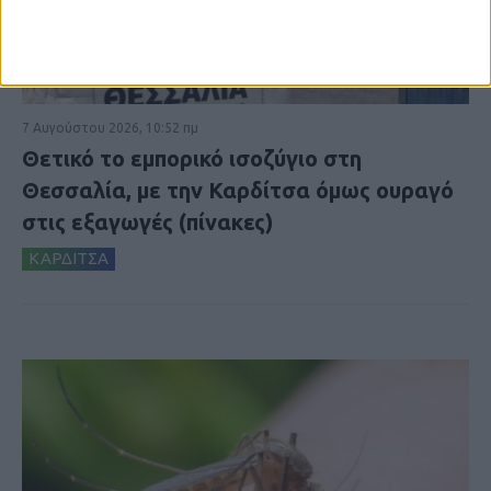
7 Αυγούστου 2026, 10:52 πμ
Θετικό το εμπορικό ισοζύγιο στη
Θεσσαλία, με την Καρδίτσα όμως ουραγό
στις εξαγωγές (πίνακες)
ΚΑΡΔΙΤΣΑ