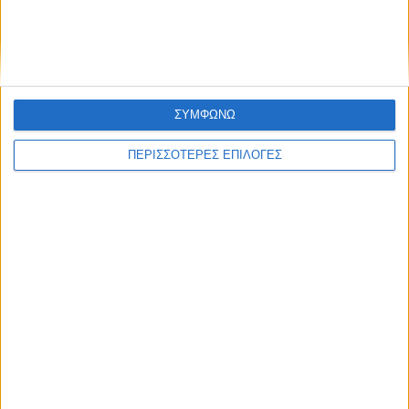
ΣΥΜΦΩΝΩ
ΠΕΡΙΣΣΟΤΕΡΕΣ ΕΠΙΛΟΓΕΣ
ΠΟΛΙΤΙΣΜΟΣ
Προγραμματική σύμβαση για τη γέφυρα
του Κοράκου