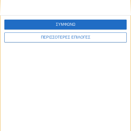
ΣΥΜΦΩΝΩ
ΠΕΡΙΣΣΟΤΕΡΕΣ ΕΠΙΛΟΓΕΣ
ΚΑΡΔΙΤΣΑ
Μεγάλη συμμετοχή στο σεμινάριο
Πρώτων Βοηθειών του Δήμου Αργιθέας
(ΦΩΤΟ)