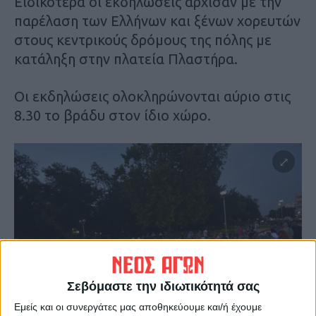
Ειδικότερα οι εκδηλώσεις άρχισαν με την
παρέλαση των Ελλήνων και ξένων χορευτών
στους κεντρικούς δρόμους της πόλης με
κατάληξη στην πλατεία Πλαστήρα.
Οι εκδηλώσεις ολοκληρώνονται αύριο στις
8.30 το βράδυ στον ίδιο χώρο.
Σεβόμαστε την ιδιωτικότητά σας
Εμείς και οι συνεργάτες μας αποθηκεύουμε και/ή έχουμε