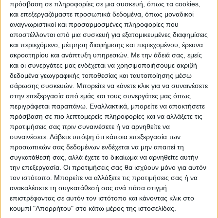
πρόσβαση σε πληροφορίες σε μια συσκευή, όπως τα cookies,
και επεξεργαζόμαστε προσωπικά δεδομένα, όπως μοναδικοί
αναγνωριστικοί και προσαρμοσμένες πληροφορίες που
αποστέλλονται από μια συσκευή για εξατομικευμένες διαφημίσεις
και περιεχόμενο, μέτρηση διαφήμισης και περιεχομένου, έρευνα
ακροατηρίου και ανάπτυξη υπηρεσιών.
Με την άδειά σας, εμείς
και οι συνεργάτες μας ενδέχεται να χρησιμοποιήσουμε ακριβή
δεδομένα γεωγραφικής τοποθεσίας και ταυτοποίησης μέσω
σάρωσης συσκευών. Μπορείτε να κάνετε κλικ για να συναινέσετε
στην επεξεργασία από εμάς και τους συνεργάτες μας όπως
περιγράφεται παραπάνω. Εναλλακτικά, μπορείτε να αποκτήσετε
πρόσβαση σε πιο λεπτομερείς πληροφορίες και να αλλάξετε τις
προτιμήσεις σας πριν συναινέσετε ή να αρνηθείτε να
συναινέσετε.
Λάβετε υπόψη ότι κάποια επεξεργασία των
προσωπικών σας δεδομένων ενδέχεται να μην απαιτεί τη
συγκατάθεσή σας, αλλά έχετε το δικαίωμα να αρνηθείτε αυτήν
την επεξεργασία. Οι προτιμήσεις σας θα ισχύουν μόνο για αυτόν
τον ιστότοπο. Μπορείτε να αλλάξετε τις προτιμήσεις σας ή να
ανακαλέσετε τη συγκατάθεσή σας ανά πάσα στιγμή
επιστρέφοντας σε αυτόν τον ιστότοπο και κάνοντας κλικ στο
κουμπί "Απορρήτου" στο κάτω μέρος της ιστοσελίδας.