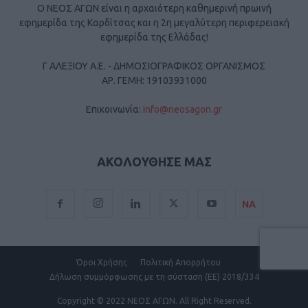
Ο ΝΕΟΣ ΑΓΩΝ είναι η αρχαιότερη καθημερινή πρωινή
εφημερίδα της Καρδίτσας και η 2η μεγαλύτερη περιφερειακή
εφημερίδα της Ελλάδας!
Γ ΑΛΕΞΙΟΥ Α.Ε. - ΔΗΜΟΣΙΟΓΡΑΦΙΚΟΣ ΟΡΓΑΝΙΣΜΟΣ
ΑΡ. ΓΕΜΗ: 19103931000
Επικοινωνία:
info@neosagon.gr
ΑΚΟΛΟΥΘΗΣΕ ΜΑΣ
ΝΑ
Όροι Χρήσης
Πολιτική Απορρήτου
Δήλωση συμμόρφωσης με τη σύσταση (ΕΕ) 2018/334
Copyright
© 2022 ΝΕΟΣ ΑΓΩΝ.
All Right Reserved.