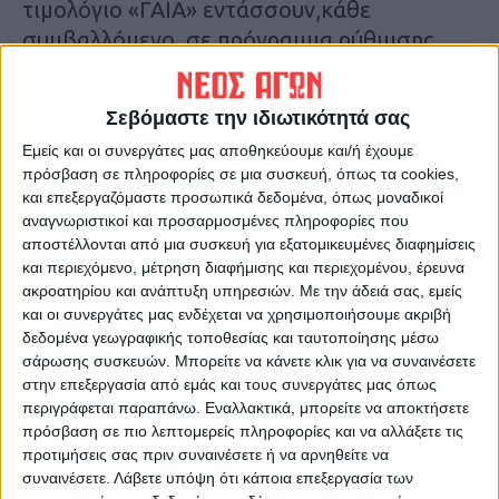
τιμολόγιο «ΓΑΙΑ» εντάσσουν,κάθε
συμβαλλόμενο, σε πρόγραμμα ρύθμισης
οφειλώνΓια την υπόλοιπη κατανάλωση (2/3)
οι κάτοχοι συνδέσεων αγροτικού
Σεβόμαστε την ιδιωτικότητά σας
ρεύματοςδεν έχουν κάποια δέσμευσηκαι
Εμείς και οι συνεργάτες μας αποθηκεύουμε και/ή έχουμε
μπορούν να την προμηθεύονται ελεύθερα
πρόσβαση σε πληροφορίες σε μια συσκευή, όπως τα cookies,
από τηναγορά (ελευθέρως από τονίδιο ή
και επεξεργαζόμαστε προσωπικά δεδομένα, όπως μοναδικοί
άλλο πάροχο).
αναγνωριστικοί και προσαρμοσμένες πληροφορίες που
αποστέλλονται από μια συσκευή για εξατομικευμένες διαφημίσεις
και περιεχόμενο, μέτρηση διαφήμισης και περιεχομένου, έρευνα
Τα σχετικά συμβόλαια είναι σταθερά, με
ακροατηρίου και ανάπτυξη υπηρεσιών.
Με την άδειά σας, εμείς
ενιαία ρήτρα αποχώρησης, ύψους 70 ευρώ,
και οι συνεργάτες μας ενδέχεται να χρησιμοποιήσουμε ακριβή
για την περίπτωση πουη σύμβαση
δεδομένα γεωγραφικής τοποθεσίας και ταυτοποίησης μέσω
σάρωσης συσκευών. Μπορείτε να κάνετε κλικ για να συναινέσετε
καταγγελθεί πριντη λήξη της από φυσικό
στην επεξεργασία από εμάς και τους συνεργάτες μας όπως
πρόσωπο. Στην περίπτωση που ηκαταγγελία
περιγράφεται παραπάνω. Εναλλακτικά, μπορείτε να αποκτήσετε
της σύμβασηςπρομήθειας με το
πρόσβαση σε πιο λεπτομερείς πληροφορίες και να αλλάξετε τις
προτιμήσεις σας πριν συναινέσετε ή να αρνηθείτε να
τιμολόγιο«ΓΑΙΑ» πραγματοποιηθείπριν τη
συναινέσετε.
Λάβετε υπόψη ότι κάποια επεξεργασία των
λήξη της διάρκειαςισχύος της από νομικό