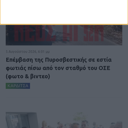
5 Αυγούστου 2026, 6:01 μμ
Επέμβαση της Πυροσβεστικής σε εστία
φωτιάς πίσω από τον σταθμό του ΟΣΕ
(φωτο & βιντεο)
ΚΑΡΔΙΤΣΑ