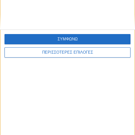
εκμεταλλεύσεων στο Ν. Καρδίτσας από
τις ζημιές του «Ντάνιελ»
ΣΥΜΦΩΝΩ
ΠΕΡΙΣΣΟΤΕΡΕΣ ΕΠΙΛΟΓΕΣ
ΑΓΡΟΤΙΚΑ