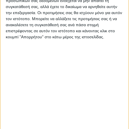
προσωπικών σας δεδομένων ενδέχεται να μην απαιτεί τη
πρόσωπο, η ρήτρα
συγκατάθεσή σας, αλλά έχετε το δικαίωμα να αρνηθείτε αυτήν
αποχώρησηςδιαμορφώνεται στο πλαίσιοτης
την επεξεργασία. Οι προτιμήσεις σας θα ισχύουν μόνο για αυτόν
τον ιστότοπο. Μπορείτε να αλλάξετε τις προτιμήσεις σας ή να
συναφθείσας σύμβασηςμεταξύ των δύο
ανακαλέσετε τη συγκατάθεσή σας ανά πάσα στιγμή
μερών, τηρουμένης της αναλογικότητας σε
επιστρέφοντας σε αυτόν τον ιστότοπο και κάνοντας κλικ στο
σχέση με το χρόνοκαταγγελίας και την
κουμπί "Απορρήτου" στο κάτω μέρος της ιστοσελίδας.
υπολειπόμενη συμβατική διάρκεια.
Οι αγρότες, με μία απλήηλεκτρονική αίτηση
στην ειδική ηλεκτρονική πλατφόρματου
παρόχου τους, συνυποβάλουν κατ’ ελάχιστο
μίαΥπεύθυνη Δήλωση (εμπεριέχεται στο
Παράρτημα τηςΥπουργικής
Απόφασης),υπογεγραμμένη μέσω
τηςδιαδικτυακής πύλης gov.gr,καθώς και τα
στοιχεία αναφοράς της παροχής τους.