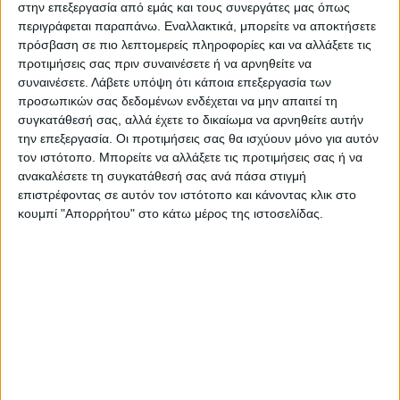
στην επεξεργασία από εμάς και τους συνεργάτες μας όπως
να ενισχύσει την φωλιά του και
περιγράφεται παραπάνω. Εναλλακτικά, μπορείτε να αποκτήσετε
παγιδεύτηκε.
πρόσβαση σε πιο λεπτομερείς πληροφορίες και να αλλάξετε τις
προτιμήσεις σας πριν συναινέσετε ή να αρνηθείτε να
συναινέσετε.
Λάβετε υπόψη ότι κάποια επεξεργασία των
Πυροσβέστες από την Πυροσβεστική
προσωπικών σας δεδομένων ενδέχεται να μην απαιτεί τη
Υπηρεσία Παλαμά κινητοποιήθηκαν άμεσα
συγκατάθεσή σας, αλλά έχετε το δικαίωμα να αρνηθείτε αυτήν
και έστησαν επιχείρηση, σώζοντας τον
την επεξεργασία. Οι προτιμήσεις σας θα ισχύουν μόνο για αυτόν
πελαργό.
τον ιστότοπο. Μπορείτε να αλλάξετε τις προτιμήσεις σας ή να
ανακαλέσετε τη συγκατάθεσή σας ανά πάσα στιγμή
επιστρέφοντας σε αυτόν τον ιστότοπο και κάνοντας κλικ στο
Τελευταίες Ειδήσεις Σήμερα
κουμπί "Απορρήτου" στο κάτω μέρος της ιστοσελίδας.
Ακολούθησε την εφημερίδα ΝΕΟΣ
ΑΓΩΝ στο Google News!
Όλες οι εξελίξεις στην περιοχή της
Καρδίτσας και ευρύτερα της Θεσσαλίας
ΠΡΟΗΓΟΥΜΕΝΟ ΑΡΘΡΟ
ΕΠΟΜΕΝΟ ΑΡΘΡΟ