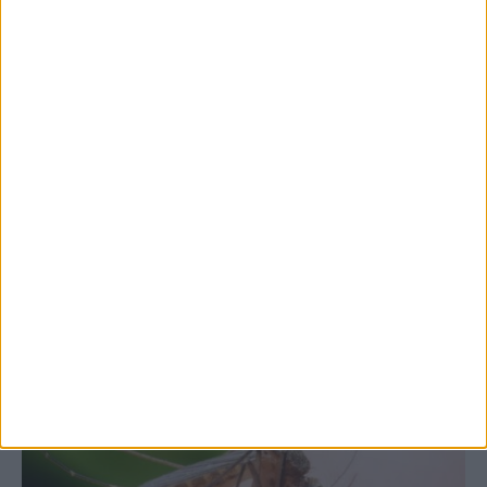
7 Αυγούστου 2026, 10:52 πμ
Θετικό το εμπορικό ισοζύγιο στη
Θεσσαλία, με την Καρδίτσα όμως ουραγό
στις εξαγωγές (πίνακες)
ΚΑΡΔΙΤΣΑ