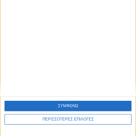
ΣΥΜΦΩΝΩ
ΚΑΡΔΙΤΣΑ
ΠΕΡΙΣΣΟΤΕΡΕΣ ΕΠΙΛΟΓΕΣ
2,3 εκατ. ευρώ για τη φοιτητική στέγη στο
Πανεπιστήμιο Θεσσαλίας