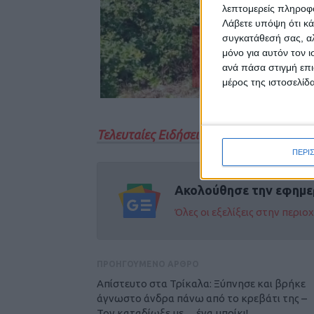
λεπτομερείς πληροφορ
Λάβετε υπόψη ότι κά
συγκατάθεσή σας, αλ
μόνο για αυτόν τον 
ανά πάσα στιγμή επι
μέρος της ιστοσελίδα
Τελευταίες Ειδήσεις Σήμερα
ΠΕΡΙ
Ακολούθησε την εφημε
Όλες οι εξελίξεις στην περι
ΠΡΟΗΓΟΥΜΕΝΟ ΑΡΘΡΟ
Απίστευτο στα Τρίκαλα: Ξύπνησε και βρήκε
άγνωστο άνδρα πάνω από το κρεβάτι της –
Τον καταδίωξε με… ένα μπρίκι!