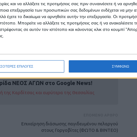
ίες και να αλλάξετε τις προτιμήσεις σας πριν συναινέσετε ή να αρνηθεί
ποια επεξεργασία των προσωπικών σας δεδομένων ενδέχεται να μην απ
λά έχετε το δικαίωμα να αρνηθείτε αυτήν την επεξεργασία. Οι προτιμήσ
ιστότοπο. Μπορείτε να αλλάξετε τις προτιμήσεις σας ή να ανακαλέσετε
στρέφοντας σε αυτόν τον ιστότοπο και κάνοντας κλικ στο κουμπί "Απ
ς.
ΣΣΟΤΕΡΕΣ ΕΠΙΛΟΓΕΣ
ΣΥΜΦΩΝΩ
ρίδα ΝΕΟΣ ΑΓΩΝ στο Google News!
οχή της Καρδίτσας και ευρύτερα της Θεσσαλίας
ΕΠΟΜΕΝΟ ΑΡΘΡΟ
Επιχείρηση διάσωσης παγιδευμένου πελαργού
στους Γοργοβίτες (ΦΩΤΟ & ΒΙΝΤΕΟ)